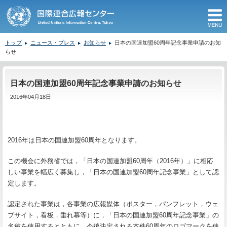
M
トップ
ニュース・プレス
お知らせ
日本の国連加盟60周年記念事業申請のお知
らせ
ここから本文です。
日本の国連加盟60周年記念事業申請のお知らせ
2016年04月18日
2016
年は日本の国連加盟
60
周年となります。
この機会に外務省では，「日本の国連加盟
60
周年（
2016
年）」に相応
しい事業を幅広く募集し，「日本の国連加盟
60
周年記念事業」として認
定します。
認定された事業は，各事業の広報媒体（ポスター，パンフレット，ウェ
ブサイト，看板，垂れ幕等）に，「日本の国連加盟
60
周年記念事業」の
名称を使用するとともに、今後決定される本件
60
周年のロゴマークを使