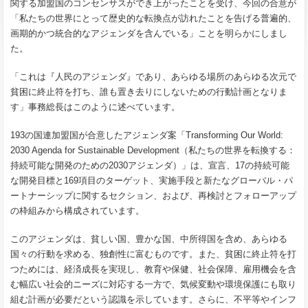
関する加盟国のコンセンサスができ上がったことを受け、今回の合意が
「私たちの世界にとって歴史的な転換点が訪れたことを告げる普遍的、
画期的かつ統合的なアジェンダを含んでいる」ことを明らかにしまし
た。
「これは『人民のアジェンダ』であり、あらゆる場所のあらゆる次元で
貧困に終止符を打ち、誰も置き去りにしないための行動計画となりま
す」事務総長はこのように述べています。
193の国連加盟国が合意したアジェンダ案「Transforming Our World:
2030 Agenda for Sustainable Development（私たちの世界を転換する：
持続可能な開発のための2030アジェンダ）」は、宣言、17の持続可能
な開発目標と169項目のターゲット、実施手段と新たなグローバル・パ
ートナーシップに関するセクション、および、再検討とフォローアップ
の枠組みから構成されています。
このアジェンダは、貧しい国、豊かな国、中所得国を含め、あらゆる
国々の行動を求める、独創性に富むものです。また、貧困に終止符を打
つためには、経済成長を実現し、教育や保健、社会保障、雇用機会を含
む幅広い社会的ニーズに対応する一方で、気候変動や環境保護にも取り
組む計画が必要だという認識を示しています。さらに、不平等やインフ