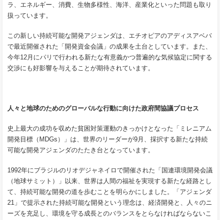
ラ、エネルギー、消費、生物多様性、海洋、産業化といった問題も取り
扱っています。
この新しい持続可能な開発アジェンダは、エチオピアのアディスアベバ
で最近開催された「開発資金会議」の成果を土台としています。また、
今年12月にパリで行われる新たな有意義かつ普遍的な気候協定に関する
交渉にも好影響を与えることが期待されています。
人々と地球のためのグローバルな行動に向けた政府間協議プロセス
史上最大の成功を収めた貧困対策運動のきっかけとなった「ミレニアム
開発目標（MDGs）」は、世界のリーダーが9月、採択する新たな持続
可能な開発アジェンダのたたき台となっています。
1992年にブラジルのリオデジャネイロで開催された「国連環境開発会議
（地球サミット）」以来、世界は人間の福祉を実現する新たな経路とし
て、持続可能な開発の道を歩むことを明らかにしました。「アジェンダ
21」で提示された持続可能な開発という理念は、経済開発と、人々のニ
ーズを充足し、環境を守る成長とのバランスをとらなければならないこ