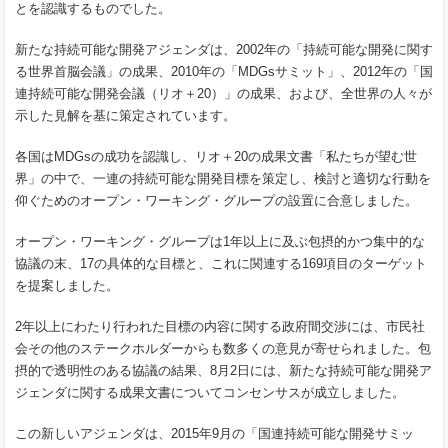
とを認識するものでした。
新たな持続可能な開発アジェンダは、2002年の「持続可能な開発に関す
る世界首脳会議」の成果、2010年の「MDGsサミット」、2012年の「国
連持続可能な開発会議（リオ＋20）」の成果、および、全世界の人々が
示した見解を基に策定されています。
各国はMDGsの成功を認識し、リオ＋20の成果文書「私たちが望む世
界」の中で、一連の持続可能な開発目標を策定し、検討と適切な行動を
仰ぐためのオープン・ワーキング・グループの設置に合意しました。
オープン・ワーキング・グループは1年以上に及ぶ包摂的かつ集中的な
協議の末、17の具体的な目標と、これに関連する169項目のターゲット
を提案しました。
2年以上にわたり行われた目標の内容に関する政府間交渉には、市民社
会その他のステークホルダーからも数多くの意見が寄せられました。包
摂的で透明性のある協議の結果、8月2日には、新たな持続可能な開発ア
ジェンダに関する成果文書についてコンセンサスが成立しました。
この新しいアジェンダは、2015年9月の「国連持続可能な開発サミッ