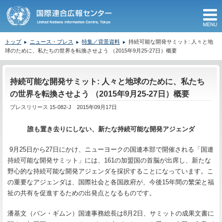
M
トップ
ニュース・プレス
特集／背景資料
持続可能な開発サミット: 人々と地
球のために、私たちの世界を転換させよう （2015年9月25-27日）概要
ここから本文です。
持続可能な開発サミット: 人々と地球のために、私たち
の世界を転換させよう （2015年9月25-27日）概要
プレスリリース 15-082-J 2015年09月17日
誰も置き去りにしない、新たな持続可能な開発アジェンダ
9月25日から27日にかけ、ニューヨークの国連本部で開催される「国連
持続可能な開発サミット」には、161の加盟国の首脳が出席し、新たな
野心的な持続可能な開発アジェンダを採択することになっています。こ
の重要なアジェンダは、国際社会と各国政府が、今後15年間の繁栄と福
祉の共有を促進するための出発点となるものです。
潘基文（パン・ギムン）国連事務総長は8月2日、サミットの成果文書に