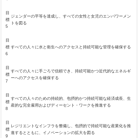
目
ジェンダーの平等を達成し、すべての女性と女児のエンパワーメン
標
トを図る
5
目
標
すべての人々に水と衛生へのアクセスと持続可能な管理を確保する
6
目
すべての人々に手ごろで信頼でき、持続可能かつ近代的なエネルギ
標
ーへのアクセスを確保する
7
目
すべての人々のための持続的、包摂的かつ持続可能な経済成長、生
標
産的な完全雇用およびディーセント・ワークを推進する
8
目
レジリエントなインフラを整備し、包摂的で持続可能な産業化を推
標
進するとともに、イノベーションの拡大を図る
9