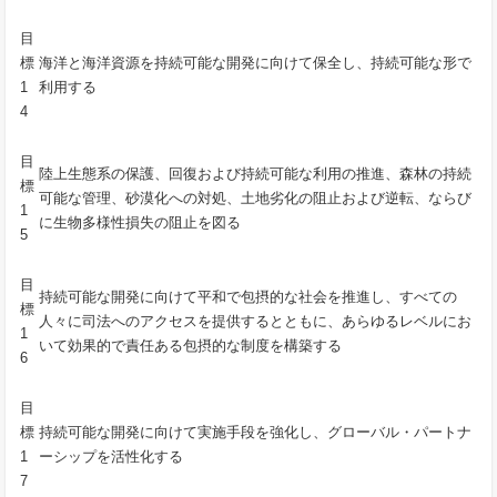
目
標
海洋と海洋資源を持続可能な開発に向けて保全し、持続可能な形で
1
利用する
4
目
陸上生態系の保護、回復および持続可能な利用の推進、森林の持続
標
可能な管理、砂漠化への対処、土地劣化の阻止および逆転、ならび
1
に生物多様性損失の阻止を図る
5
目
持続可能な開発に向けて平和で包摂的な社会を推進し、すべての
標
人々に司法へのアクセスを提供するとともに、あらゆるレベルにお
1
いて効果的で責任ある包摂的な制度を構築する
6
目
標
持続可能な開発に向けて実施手段を強化し、グローバル・パートナ
1
ーシップを活性化する
7