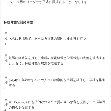
ト」で、世界のリーダーが正式に採択することになります。
持続可能な開発目標
目
標
あらゆる場所で、あらゆる形態の貧困に終止符を打つ
1
目
飢餓に終止符を打ち、食料の安定確保と栄養状態の改善を達成する
標
とともに、持続可能な農業を推進する
2
目
あらゆる年齢のすべての人々の健康的な生活を確保し、福祉を推進
標
する
3
目
すべての人々に包摂的かつ公平で質の高い教育を提供し、生涯学習
標
の機会を促進する
4