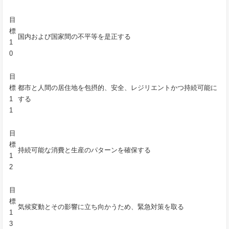
目
標
国内および国家間の不平等を是正する
1
0
目
標
都市と人間の居住地を包摂的、安全、レジリエントかつ持続可能に
1
する
1
目
標
持続可能な消費と生産のパターンを確保する
1
2
目
標
気候変動とその影響に立ち向かうため、緊急対策を取る
1
3