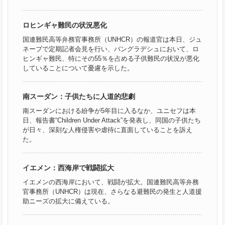
ロヒンギャ難民の状況悪化
国連難民高等弁務官事務所（UNHCR）の報道官は本日、ジュ
ネーブで定期記者会見を行い、バングラデシュにおいて、ロ
ヒンギャ難民、特にその55％を占める子供難民の状況が悪化
していることについて憂慮を示した。
南スーダン：子供たちに人道的悲劇
南スーダンにおける紛争が5年目に入るなか、ユニセフは本
日、報告書“Children Under Attack”を発表し、同国の子供たち
が日々、深刻な人権侵害や虐待に直面していることを訴え
た。
イエメン：西海岸で戦闘拡大
イエメンの西海岸において、戦闘が拡大。国連難民高等弁務
官事務所（UNHCR）は現在、さらなる避難民の発生と人道援
助ニーズの拡大に備えている。