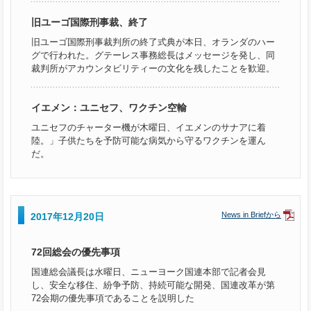
旧ユーゴ国際刑事裁、終了
旧ユーゴ国際刑事裁判所の終了式典が本日、オランダのハー
グで行われた。グテーレス事務総長はメッセージを発し、同
裁判所がアカウンタビリティーの文化を残したことを歓迎。
イエメン：ユニセフ、ワクチン空輸
ユニセフのチャーター機が木曜日、イエメンのサナアに着
陸。」子供たちを予防可能な病気から守るワクチンを運ん
だ。
News in Briefから
2017年12月20日
72回総会の優先事項
国連総会議長は水曜日、ニューヨーク国連本部で記者会見
し、安全な移住、紛争予防、持続可能な開発、国連改革が第
72会期の優先事項であることを説明した