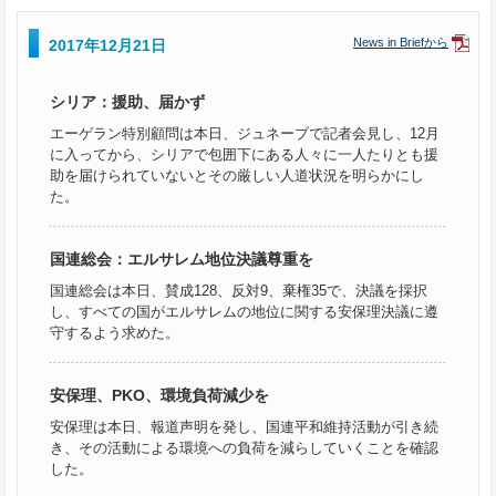
News in Briefから
2017年12月21日
シリア：援助、届かず
エーゲラン特別顧問は本日、ジュネーブで記者会見し、12月
に入ってから、シリアで包囲下にある人々に一人たりとも援
助を届けられていないとその厳しい人道状況を明らかにし
た。
国連総会：エルサレム地位決議尊重を
国連総会は本日、賛成128、反対9、棄権35で、決議を採択
し、すべての国がエルサレムの地位に関する安保理決議に遵
守するよう求めた。
安保理、PKO、環境負荷減少を
安保理は本日、報道声明を発し、国連平和維持活動が引き続
き、その活動による環境への負荷を減らしていくことを確認
した。