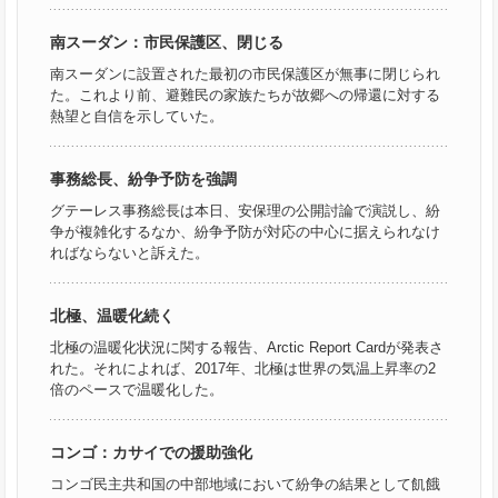
南スーダン：市民保護区、閉じる
南スーダンに設置された最初の市民保護区が無事に閉じられ
た。これより前、避難民の家族たちが故郷への帰還に対する
熱望と自信を示していた。
事務総長、紛争予防を強調
グテーレス事務総長は本日、安保理の公開討論で演説し、紛
争が複雑化するなか、紛争予防が対応の中心に据えられなけ
ればならないと訴えた。
北極、温暖化続く
北極の温暖化状況に関する報告、Arctic Report Cardが発表さ
れた。それによれば、2017年、北極は世界の気温上昇率の2
倍のペースで温暖化した。
コンゴ：カサイでの援助強化
コンゴ民主共和国の中部地域において紛争の結果として飢餓