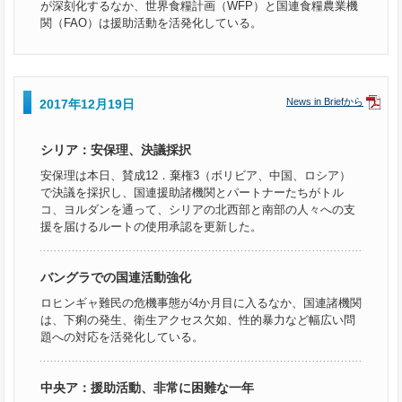
が深刻化するなか、世界食糧計画（WFP）と国連食糧農業機
関（FAO）は援助活動を活発化している。
News in Briefから
2017年12月19日
シリア：安保理、決議採択
安保理は本日、賛成12．棄権3（ボリビア、中国、ロシア）
で決議を採択し、国連援助諸機関とパートナーたちがトル
コ、ヨルダンを通って、シリアの北西部と南部の人々への支
援を届けるルートの使用承認を更新した。
バングラでの国連活動強化
ロヒンギャ難民の危機事態が4か月目に入るなか、国連諸機関
は、下痢の発生、衛生アクセス欠如、性的暴力など幅広い問
題への対応を活発化している。
中央ア：援助活動、非常に困難な一年