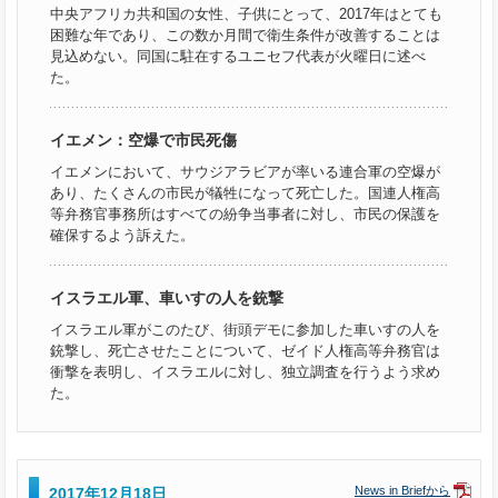
中央アフリカ共和国の女性、子供にとって、2017年はとても
困難な年であり、この数か月間で衛生条件が改善することは
見込めない。同国に駐在するユニセフ代表が火曜日に述べ
た。
イエメン：空爆で市民死傷
イエメンにおいて、サウジアラビアが率いる連合軍の空爆が
あり、たくさんの市民が犠牲になって死亡した。国連人権高
等弁務官事務所はすべての紛争当事者に対し、市民の保護を
確保するよう訴えた。
イスラエル軍、車いすの人を銃撃
イスラエル軍がこのたび、街頭デモに参加した車いすの人を
銃撃し、死亡させたことについて、ゼイド人権高等弁務官は
衝撃を表明し、イスラエルに対し、独立調査を行うよう求め
た。
News in Briefから
2017年12月18日