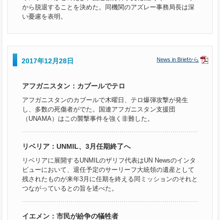
から脱退することを決めた。同機関のアズレー事務局長は深
い憂慮を表明。
News in Briefから
2017年12月28日
アフガニスタン：カブールでテロ
アフガニスタンのカブールで木曜日、テロ爆弾攻撃が発生
し、多数の死傷者がでた。国連アフガニスタン支援団
（UNAMA）はこの襲撃事件を強く非難した。
リベリア：UNMIL、3月任期終了へ
リベリアに展開するUNMILのザリフ代表はUN Newsのインタ
ビューにおいて、退任予定のサーリーフ大統領の遺産として
残されたものが来年3月に任期を終える同ミッションのそれと
つながっているとの旨を述べた。
イエメン：市民が紛争の犠牲者