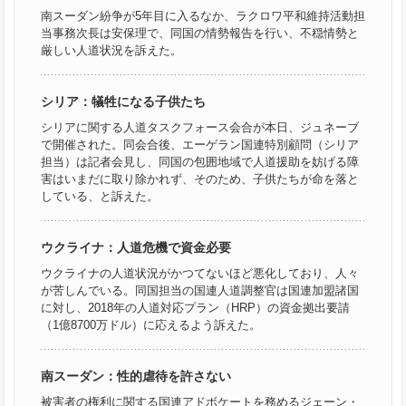
南スーダン紛争が5年目に入るなか、ラクロワ平和維持活動担
当事務次長は安保理で、同国の情勢報告を行い、不穏情勢と
厳しい人道状況を訴えた。
シリア：犠牲になる子供たち
シリアに関する人道タスクフォース会合が本日、ジュネーブ
で開催された。同会合後、エーゲラン国連特別顧問（シリア
担当）は記者会見し、同国の包囲地域で人道援助を妨げる障
害はいまだに取り除かれず、そのため、子供たちが命を落と
している、と訴えた。
ウクライナ：人道危機で資金必要
ウクライナの人道状況がかつてないほど悪化しており、人々
が苦しんでいる。同国担当の国連人道調整官は国連加盟諸国
に対し、2018年の人道対応プラン（HRP）の資金拠出要請
（1億8700万ドル）に応えるよう訴えた。
南スーダン：性的虐待を許さない
被害者の権利に関する国連アドボケートを務めるジェーン・