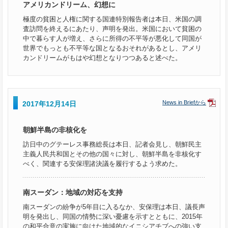
アメリカンドリーム、幻想に
極度の貧困と人権に関する国連特別報告者は本日、米国の調
査訪問を終えるにあたり、声明を発出。米国において貧困の
中で暮らす人が増え、さらに所得の不平等が悪化して同国が
世界でもっとも不平等な国となるおそれがあるとし、アメリ
カンドリームがもはや幻想となりつつあると述べた。
News in Briefから
2017年12月14日
朝鮮半島の非核化を
訪日中のグテーレス事務総長は本日、記者会見し、朝鮮民主
主義人民共和国とその他の国々に対し、朝鮮半島を非核化す
べく、関連する安保理諸決議を履行するよう求めた。
南スーダン：地域の対応を支持
南スーダンの紛争が5年目に入るなか、安保理は本日、議長声
明を発出し、同国の情勢に深い憂慮を示すとともに、2015年
の和平合意の実施に向けた地域的なイニシアチブへの強い支