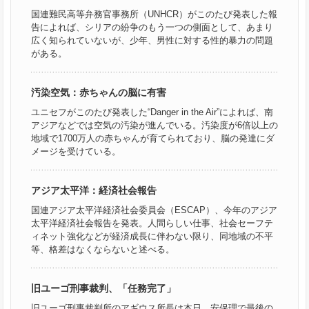
国連難民高等弁務官事務所（UNHCR）がこのたび発表した報
告によれば、シリアの紛争のもう一つの側面として、あまり
広く知られていないが、少年、男性に対する性的暴力の問題
がある。
汚染空気：赤ちゃんの脳に有害
ユニセフがこのたび発表した“Danger in the Air”によれば、南
アジアなどでは空気の汚染が進んでいる。汚染度が6倍以上の
地域で1700万人の赤ちゃんが育てられており、脳の発達にダ
メージを受けている。
アジア太平洋：経済社会報告
国連アジア太平洋経済社会委員会（ESCAP）、今年のアジア
太平洋経済社会報告を発表。人間らしい仕事、社会セーフテ
ィネット強化などが経済成長に伴わない限り、同地域の不平
等、格差はなくならないと述べる。
旧ユーゴ刑事裁判、「任務完了」
旧ユーゴ刑事裁判所のアギウス所長は本日、安保理で最後の