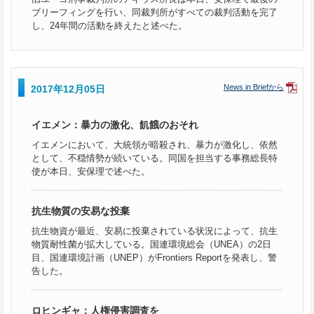
ブリーフィングを行い、同裁判所がすべての裁判活動を完了
し、24年間の活動を終えたと述べた。
News in Briefから
2017年12月05日
イエメン：暴力の激化、飢餓のおそれ
イエメンにおいて、大統領が暗殺され、暴力が激化し、依然
として、不穏情勢が続いている。同国を担当する事務総長特
使が本日、安保理で述べた。
抗生物質の安易な投棄
抗生物資が最近、安易に投棄されている状況によって、抗生
物質耐性菌が拡大している。国連環境総会（UNEA）の2日
目、国連環境計画（UNEP）がFrontiers Reportを発表し、警
告した。
ロヒンギャ：人権侵害調査を