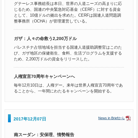
グテーレス事務総長は本日、世界の人道ニーズの高まりに応
じるため、国連の中央緊急対応基金（CERF）に対する資金
として、10億ドルの拠出を求めた。CERFは国連人道問題調
整事務所（OCHA）が管理運営している。
ガザ：人々の命救う2,200万ドル
パレスチナ占領地域を担当する国連人道援助調整官はこのた
び、ガザ地区の保健衛生、食料、生活プログラムを支援する
ため、2,200万ドルの資金をリリースした。
人権宣言70周年キャンペーンへ
毎年12月10日は、人権デー。来年は世界人権宣言70周年であ
ることから、一年間にわたるキャンペーンを開始する。
News in Briefから
2017年12月07日
南スーダン：安保理、情勢報告