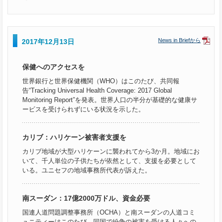
News in Briefから
2017年12月13日
保健へのアクセスを
世界銀行と世界保健機関（WHO）はこのたび、共同報
告“Tracking Universal Health Coverage: 2017 Global
Monitoring Report”を発表。世界人口の半分が基礎的な健康サ
ービスを受けられずにいる状況を示した。
カリブ：ハリケーン被害者支援を
カリブ地域が大型ハリケーンに襲われてから3か月。地域にお
いて、千人単位の子供たちが依然として、支援を必要として
いる。ユニセフの地域事務所代表が訴えた。
南スーダン：17億2000万ドル、資金必要
国連人道問題調整事務所（OCHA）と南スーダンの人道コミ
ュニティーはこのたび、同国で紛争の被害を受ける人々への