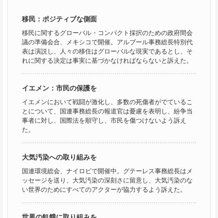
移民：ポジティブな側面
移民に関するグローバル・コンパクト採択のための政府間会
議の準備会合、メキシコで開催。アルブール事務総長特別代
表は演説し、人々の移住はグローバルな現実であるとし、そ
れに関する決定は事実に基づかなければならないと訴えた。
イエメン：市民の保護を
イエメンにおいて戦闘が激化し、多数の死傷者がでているこ
とについて、国連事務総長の報道官は憂慮を表明し、紛争当
事者に対し、国際法を順守し、市民を傷つけないよう訴え
た。
大気汚染への取り組みを
国連環境総会、ナイロビで開催中。グテーレス事務総長はメ
ッセージを送り、大気汚染の深刻さに留意し、大気汚染のな
い世界のためにすべてのアクターが協力するよう訴えた。
世界の飢餓に取り組みを