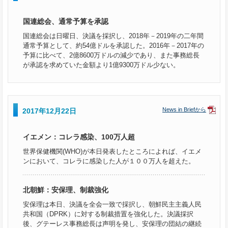
国連総会、通常予算を承認
国連総会は日曜日、決議を採択し、2018年－2019年の二年間
通常予算として、約54億ドルを承認した。2016年－2017年の
予算に比べて、2億8600万ドルの減少であり、また事務総長
が承認を求めていた金額より1億9300万ドル少ない。
News in Briefから
2017年12月22日
イエメン：コレラ感染、100万人超
世界保健機関(WHO)が本日発表したところによれば、イエメ
ンにおいて、コレラに感染した人が１００万人を超えた。
北朝鮮：安保理、制裁強化
安保理は本日、決議を全会一致で採択し、朝鮮民主主義人民
共和国（DPRK）に対する制裁措置を強化した。決議採択
後、グテーレス事務総長は声明を発し、安保理の団結の継続