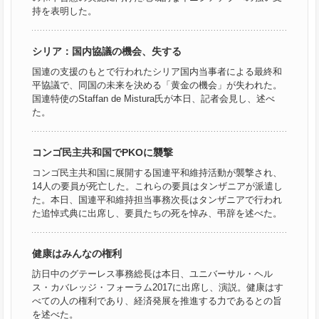
持を表明した。
シリア：国内協議の機会、失する
国連の支援のもとで行われたシリア国内当事者による最終和
平協議で、同国の未来を決める「黄金の機会」が失われた。
国連特使のStaffan de Mistura氏が本日、記者会見し、述べ
た。
コンゴ民主共和国でPKOに襲撃
コンゴ民主共和国に展開する国連平和維持活動が襲撃され、
14人の要員が死亡した。これらの要員はタンザニアが派遣し
た。本日、国連平和維持担当事務次長はタンザニアで行われ
た追悼式典に出席し、要員たちの死を悼み、弔辞を述べた。
健康はみんなの権利
訪日中のグテーレス事務総長は本日、ユニバーサル・ヘル
ス・カバレッジ・フォーラム2017に出席し、演説。健康はす
べての人の権利であり、経済発展を推進する力であるとの旨
を述べた。