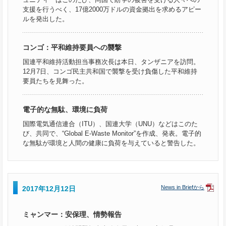
支援を行うべく、17億2000万ドルの資金拠出を求めるアピー
ルを発出した。
コンゴ：平和維持要員への襲撃
国連平和維持活動担当事務次長は本日、タンザニアを訪問。
12月7日、コンゴ民主共和国で襲撃を受け負傷した平和維持
要員たちを見舞った。
電子的な無駄、環境に負荷
国際電気通信連合（ITU）、国連大学（UNU）などはこのた
び、共同で、“Global E-Waste Monitor”を作成、発表。電子的
な無駄が環境と人間の健康に負荷を与えていると警告した。
News in Briefから
2017年12月12日
ミャンマー：安保理、情勢報告