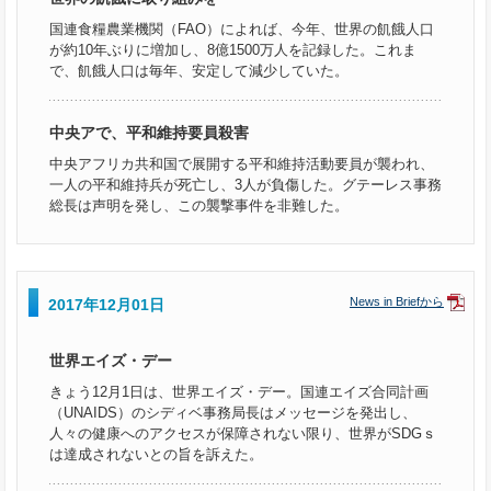
国連食糧農業機関（FAO）によれば、今年、世界の飢餓人口
が約10年ぶりに増加し、8億1500万人を記録した。これま
で、飢餓人口は毎年、安定して減少していた。
中央アで、平和維持要員殺害
中央アフリカ共和国で展開する平和維持活動要員が襲われ、
一人の平和維持兵が死亡し、3人が負傷した。グテーレス事務
総長は声明を発し、この襲撃事件を非難した。
News in Briefから
2017年12月01日
世界エイズ・デー
きょう12月1日は、世界エイズ・デー。国連エイズ合同計画
（UNAIDS）のシディベ事務局長はメッセージを発出し、
人々の健康へのアクセスが保障されない限り、世界がSDGｓ
は達成されないとの旨を訴えた。