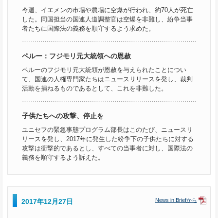
今週、イエメンの市場や農場に空爆が行われ、約70人が死亡
した。同国担当の国連人道調整官は空爆を非難し、紛争当事
者たちに国際法の義務を順守するよう求めた。
ペルー：フジモリ元大統領への恩赦
ペルーのフジモリ元大統領が恩赦を与えられたことについ
て、国連の人権専門家たちはニュースリリースを発し、裁判
活動を損ねるものであるとして、これを非難した。
子供たちへの攻撃、停止を
ユニセフの緊急事態プログラム部長はこのたび、ニュースリ
リースを発し、2017年に発生した紛争下の子供たちに対する
攻撃は衝撃的であるとし、すべての当事者に対し、国際法の
義務を順守するよう訴えた。
News in Briefから
2017年12月27日