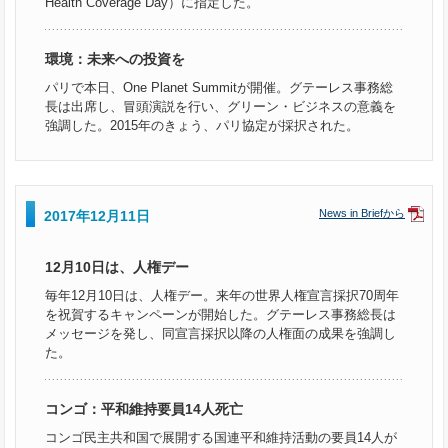
Health Coverage Day）に指定した。
環境：未来への投資を
パリで本日、One Planet Summitが開催。グテーレス事務総
長は出席し、冒頭演説を行い、グリーン・ビジネスの意義を
強調した。2015年のきょう、パリ協定が採択された。
News in Briefから
2017年12月11日
12月10日は、人権デー
毎年12月10日は、人権デー。来年の世界人権宣言採択70周年
を祝賀するキャンペーンが開始した。グテーレス事務総長は
メッセージを発し、同宣言採択以降の人権面の成果を強調し
た。
コンゴ：平和維持要員14人死亡
コンゴ民主共和国で展開する国連平和維持活動の要員14人が