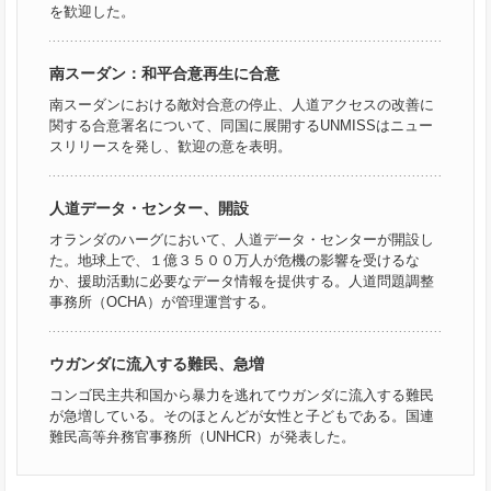
を歓迎した。
南スーダン：和平合意再生に合意
南スーダンにおける敵対合意の停止、人道アクセスの改善に
関する合意署名について、同国に展開するUNMISSはニュー
スリリースを発し、歓迎の意を表明。
人道データ・センター、開設
オランダのハーグにおいて、人道データ・センターが開設し
た。地球上で、１億３５００万人が危機の影響を受けるな
か、援助活動に必要なデータ情報を提供する。人道問題調整
事務所（OCHA）が管理運営する。
ウガンダに流入する難民、急増
コンゴ民主共和国から暴力を逃れてウガンダに流入する難民
が急増している。そのほとんどが女性と子どもである。国連
難民高等弁務官事務所（UNHCR）が発表した。