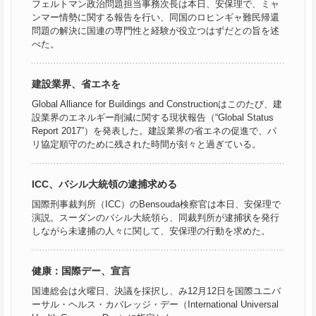
フェルトマン政治問題担当事務次長は本日、安保理で、ミャ
ンマー情勢に関する報告を行い、同国のロヒンギャ難民帰還
問題の解決に国連の専門性と経験が役立つはずだとの旨を述
べた。
建設業界、省エネを
Global Alliance for Buildings and Constructionはこのたび、建
設業界のエネルギー削減に関する現状報告（“Global Status
Report 2017”）を発表した。建設業界の省エネの促進で、パ
リ協定順守のために残された時間が刻々と過ぎている。
ICC、バシル大統領の逮捕求める
国際刑事裁判所（ICC）のBensouda検察官は本日、安保理で
演説。スーダンのバシル大統領ら、同裁判所が逮捕状を発行
しながら未逮捕の人々に関して、安保理の行動を求めた。
健康：国際デー、宣言
国連総会は火曜日、決議を採択し、み12月12日を国際ユニバ
ーサル・ヘルス・カバレッジ・デー（International Universal