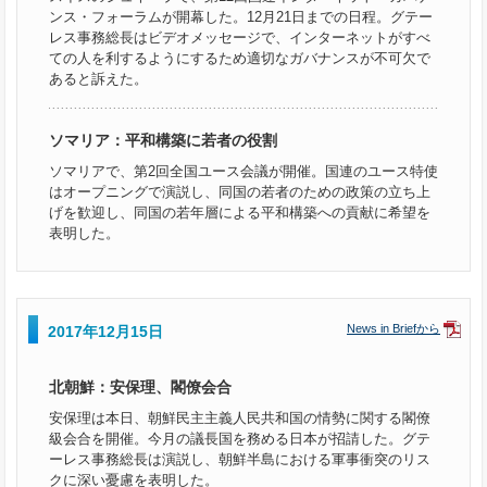
ンス・フォーラムが開幕した。12月21日までの日程。グテー
レス事務総長はビデオメッセージで、インターネットがすべ
ての人を利するようにするため適切なガバナンスが不可欠で
あると訴えた。
ソマリア：平和構築に若者の役割
ソマリアで、第2回全国ユース会議が開催。国連のユース特使
はオープニングで演説し、同国の若者のための政策の立ち上
げを歓迎し、同国の若年層による平和構築への貢献に希望を
表明した。
News in Briefから
2017年12月15日
北朝鮮：安保理、閣僚会合
安保理は本日、朝鮮民主主義人民共和国の情勢に関する閣僚
級会合を開催。今月の議長国を務める日本が招請した。グテ
ーレス事務総長は演説し、朝鮮半島における軍事衝突のリス
クに深い憂慮を表明した。