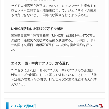
ゼイド人権高等弁務官はこのたび、ミャンマーから流出する
ロヒンギャに対する人権侵害について、ジェノサイドの要素
も否定できないとし、国際的な調査を行うよう求めた。
UNHCR活動に8億5700万ドル拠出
国連難民高等弁務官事務所（UNHCR）は2018年に6700万人
の難民・避難民を支援する活動を展開するが、火曜日、ドナ
ー各国は火曜日、8億5700万ドルの資金を拠出誓約を行っ
た。
エイズ：西・中央アフリカ、対応遅れ
ユニセフによれば、西部アフリカ、中部アフリカの諸国は
HIV/エイズの対応において著しく遅れている。そして、15歳
～19歳の若者たちの間で、HIV/エイズ関連で死亡する人が増
えている。
News in Briefから
2017年12月04日