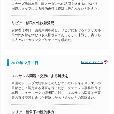
コナーズ氏は本日、南スーダンへの訪問を終えるにあたり、
国連スタッフによる性的虐待は絶対に許されないと訴えた。
リビア：移民の性奴隷貿易
安保理は本日、議長声明を発し、リビアにおけるアフリカ移
民の性奴隷を憎むべき人権侵害であるとして非難し、責任あ
る人々のアカウンタビリティーを求めた。
News in Briefから
2017年12月06日
エルサレム問題：交渉による解決を
米国のトランプ大統領がこのたびエルサレムをイスラエルの
首都として認定する発言を行ったが、グテーレス事務総長は
本日、ニューヨークで記者団に対し、エルサレム問題は当事
者の直接交渉を通じた解決しかありえないとの旨訴えた。
シリア：紛争下の性的暴力