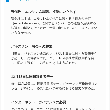
安保理、エルサレム決議、採決にいたらず
安保理は本日、エルサレムの地位に関する「最近の決定
（recent decisions)」に関するメンバー国の遺憾を反映する
決議案の採決を行ったが、米国の拒否権により、採択にはい
たらなかった。
パキスタン：教会への襲撃
月曜日、パキスタン西部のメソジスト教会に対する襲撃事件
が起こり、死傷者がでた。グテーレス事務総長は声明を発
し、犯人を逮捕し、裁判にかけるよう訴えた。
12月18日は国際移住者デー
毎年12月18日は、国際移住者デー。グテーレス事務総長はメ
ッセージを発し、移民問題への対応における協力を求めた。
インターネット・ガバナンスの必要
スイスのジュネーブで、第12回国連インターネット・ガバナ