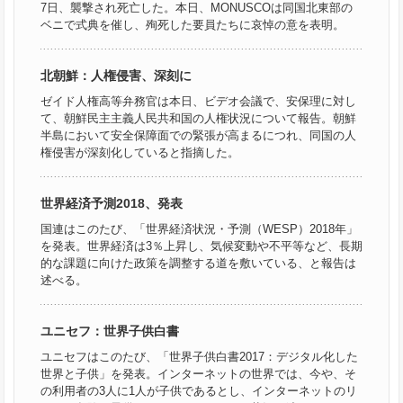
7日、襲撃され死亡した。本日、MONUSCOは同国北東部の
ベニで式典を催し、殉死した要員たちに哀悼の意を表明。
北朝鮮：人権侵害、深刻に
ゼイド人権高等弁務官は本日、ビデオ会議で、安保理に対し
て、朝鮮民主主義人民共和国の人権状況について報告。朝鮮
半島において安全保障面での緊張が高まるにつれ、同国の人
権侵害が深刻化していると指摘した。
世界経済予測2018、発表
国連はこのたび、「世界経済状況・予測（WESP）2018年」
を発表。世界経済は3％上昇し、気候変動や不平等など、長期
的な課題に向けた政策を調整する道を敷いている、と報告は
述べる。
ユニセフ：世界子供白書
ユニセフはこのたび、「世界子供白書2017：デジタル化した
世界と子供」を発表。インターネットの世界では、今や、そ
の利用者の3人に1人が子供であるとし、インターネットのリ