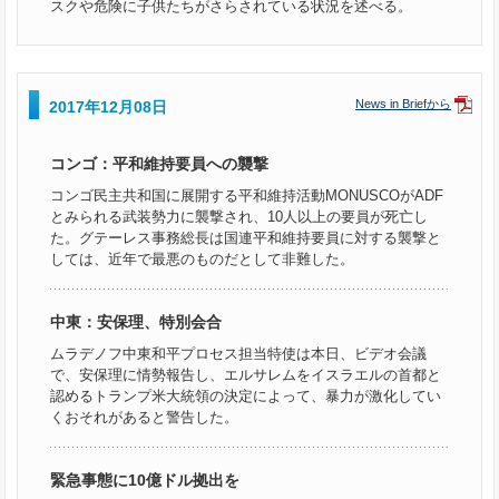
スクや危険に子供たちがさらされている状況を述べる。
News in Briefから
2017年12月08日
コンゴ：平和維持要員への襲撃
コンゴ民主共和国に展開する平和維持活動MONUSCOがADF
とみられる武装勢力に襲撃され、10人以上の要員が死亡し
た。グテーレス事務総長は国連平和維持要員に対する襲撃と
しては、近年で最悪のものだとして非難した。
中東：安保理、特別会合
ムラデノフ中東和平プロセス担当特使は本日、ビデオ会議
で、安保理に情勢報告し、エルサレムをイスラエルの首都と
認めるトランプ米大統領の決定によって、暴力が激化してい
くおそれがあると警告した。
緊急事態に10億ドル拠出を