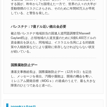
する国が、昨年から7カ国増えた一方で、世界の人々の大半が
受動喫煙のリスクにさらされ、そのために年間60万人が早死
している、と警告を発した。
パレスチナ：7億ドル近い拠出金必要
被占領パレスチナ地域担当の国連人道問題調整官Maxwell
Gaylard氏は、占領地域の人道支援のために6億6,400万ドルの
資金拠出を訴えた。同地域は、イスラエル当局による封鎖政
策や入植政策などにより援助に依存しなければならない状況
が続いている。
国際腐敗防止デー
潘基文事務総長は、国際腐敗防止デー（12月９日）を記念
し、メッセージを発出。汚職や腐敗は、開発の機会を奪い、
ミレニアム開発目標（MDGｓ）の達成のうえで、最も大きな
障害のひとつであると述べた。
2009年12月08日