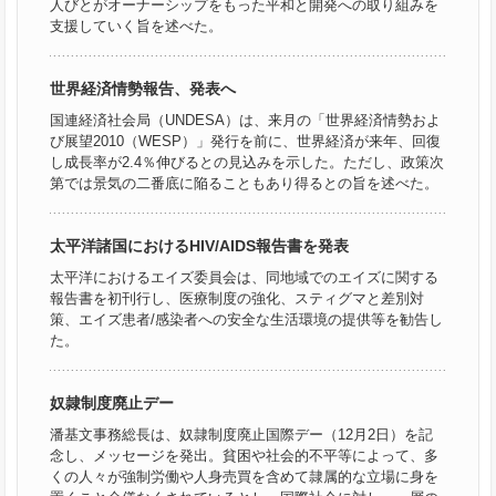
人びとがオーナーシップをもった平和と開発への取り組みを
支援していく旨を述べた。
世界経済情勢報告、発表へ
国連経済社会局（UNDESA）は、来月の「世界経済情勢およ
び展望2010（WESP）」発行を前に、世界経済が来年、回復
し成長率が2.4％伸びるとの見込みを示した。ただし、政策次
第では景気の二番底に陥ることもあり得るとの旨を述べた。
太平洋諸国におけるHIV/AIDS報告書を発表
太平洋におけるエイズ委員会は、同地域でのエイズに関する
報告書を初刊行し、医療制度の強化、スティグマと差別対
策、エイズ患者/感染者への安全な生活環境の提供等を勧告し
た。
奴隷制度廃止デー
潘基文事務総長は、奴隷制度廃止国際デー（12月2日）を記
念し、メッセージを発出。貧困や社会的不平等によって、多
くの人々が強制労働や人身売買を含めて隷属的な立場に身を