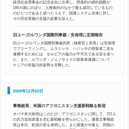
経済社会理事会の記念会合に出席し、同条約の締約国数が
185カ国にのぼり、人権条約のなかで最も成功しているもの
のひとつであると述べたうえで、国連システム全体に対し、
その完全実施の支援の必要を訴えた。
旧ユーゴ/ルワンダ国際刑事裁：安保理に定期報告
旧ユーゴ/ルワンダ国際刑事裁判所（検察官と所長）は安保理
でブリーフィングし、ムラジッチ、ハジッチの容疑者二名を
逮捕するためには、セルビアの協力が不可欠である旨を述べ
た。また、ルワンダ・ジェノサイドの容疑者逮捕について、
ケニアの非協力的姿勢を非難した。
2009年12月02日
事務総長、米国のアフガニスタン支援新戦略を歓迎
オバマ米大統領はこのたび、アフガニスタンに関して、3万人
の兵力追加派遣を含む新戦略を明らかにした。潘基文事務総
長は本日、歓迎の意を表明した。また国連が今後も、同国の