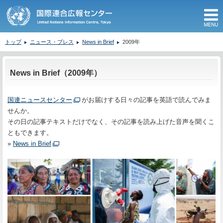
M
トップ
ニュース・プレス
News in Brief
2009年
ここから本文です。
News in Brief（2009年）
国連ニュースセンター
がお届けする日々の記事を英語で読んでみま
せんか。
その日の記事テキストだけでなく、その記事を読み上げた音声を聞くこ
ともできます。
»
News in Brief