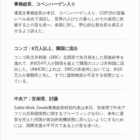
事務総長、コペンハーゲン入り
潘基文事務総長が本日、コペンハーゲン入り。COP15の首脳
レベル会合で演説し、世界の人びとの暮らしがその成否に依
拠するとの旨を述べ、各国に対し、野心的な新合意を成立さ
せるよう訴えた。
コンゴ：8万人以上、隣国に流出
コンゴ民主共和国（DRC）北西部で先月発生した部族紛争を
逃れて、約8万4千人が国境を超えて隣国のコンゴ共和国に流
出した。UNHCRによれば、DRCの赤道州においては、約10
万人が避難民と化し、すでに援助物資が不足する状態となっ
ている。
中央ア：安保理、討議
Sahle-Work Zewde事務総長特別代表は本日、安保理で中央ア
フリカ共和国情勢に関するブリーフィングを行い、来年に選
挙を控えた同国が政治的危機状態に戻らないようにするため
には、国際支援が不可欠であるとの旨を述べた。