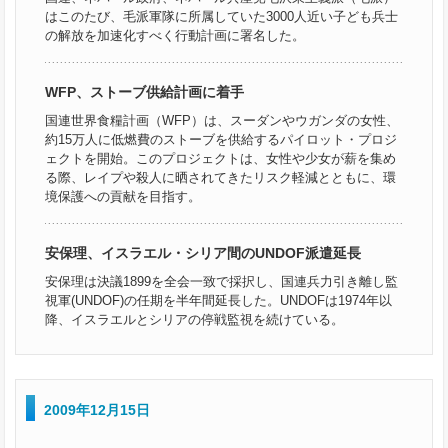
はこのたび、毛派軍隊に所属していた3000人近い子ども兵士
の解放を加速化すべく行動計画に署名した。
WFP、ストーブ供給計画に着手
国連世界食糧計画（WFP）は、スーダンやウガンダの女性、
約15万人に低燃費のストーブを供給するパイロット・プロジ
ェクトを開始。このプロジェクトは、女性や少女が薪を集め
る際、レイプや殺人に晒されてきたリスク軽減とともに、環
境保護への貢献を目指す。
安保理、イスラエル・シリア間のUNDOF派遣延長
安保理は決議1899を全会一致で採択し、国連兵力引き離し監
視軍(UNDOF)の任期を半年間延長した。UNDOFは1974年以
降、イスラエルとシリアの停戦監視を続けている。
2009年12月15日