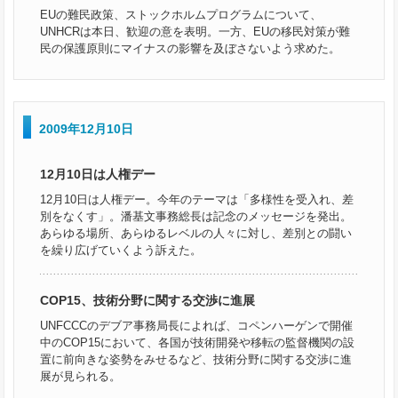
EUの難民政策、ストックホルムプログラムについて、
UNHCRは本日、歓迎の意を表明。一方、EUの移民対策が難
民の保護原則にマイナスの影響を及ぼさないよう求めた。
2009年12月10日
12月10日は人権デー
12月10日は人権デー。今年のテーマは「多様性を受入れ、差
別をなくす」。潘基文事務総長は記念のメッセージを発出。
あらゆる場所、あらゆるレベルの人々に対し、差別との闘い
を繰り広げていくよう訴えた。
COP15、技術分野に関する交渉に進展
UNFCCCのデブア事務局長によれば、コペンハーゲンで開催
中のCOP15において、各国が技術開発や移転の監督機関の設
置に前向きな姿勢をみせるなど、技術分野に関する交渉に進
展が見られる。