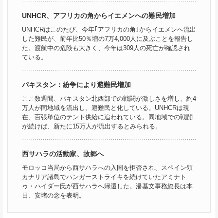
UNHCR、アフリカの角からイエメンへの難民増加
UNHCRはこのたび、今年｢アフリカの角｣からイエメンへ流出
した難民が、前年比50％増の7万4,000人に及ぶことを報告し
た。渡航中の危険も大きく、今年は309人の死亡が確認され
ている。
パキスタン：紛争により避難民増加
ここ数週間、パキスタン北西部での戦闘が激しさを増し、約4
万人が同地域を流出し、避難民と化している。UNHCRは現
在、百張単位のテント供給に追われている。同地域での戦闘
が続けば、新たに15万人が流出するとみられる。
西サハラの活動家、故郷へ
モロッコ当局から西サハラへの入国を拒否され、スペイン領
カナリア諸島でハンガーストライキを続けていたアミナト
ゥ・ハイダー氏が西サハラへ帰還した。潘基文事務総長は本
日、安堵の念を表明。