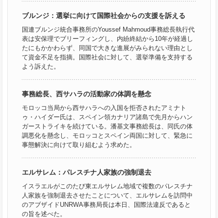
ブルンジ：選挙に向けて国際社会からの支援を訴える
国連ブルンジ統合事務所のYoussef Mahmoud事務総長執行代
表は安保理でブリーフィングし、内紛終結から10年が経過し
たにもかかわらず、同国で大きな進展がみられない理由とし
て資金不足を指摘。国際社会に対して、選挙準備を支持する
よう訴えた。
事務総長、西サハラの活動家の体調を懸念
モロッコ当局から西サハラへの入国を拒否されたアミナト
ゥ・ハイダー氏は、スペイン領カナリア諸島で先月からハン
ガーストライキを続けている。潘基文事務総長は、同氏の体
調悪化を懸念し、モロッコとスペイン両国に対して、緊急に
事態解決に向けて取り組むよう求めた。
エルサレム：パレスチナ人家族の強制退去
イスラエルがこのたび東エルサレム地域で複数のパレスチナ
人家族を強制退去させたことについて、エルサレムを訪問中
のアブザイドUNRWA事務局長は本日、国際法違反であると
の旨を述べた。