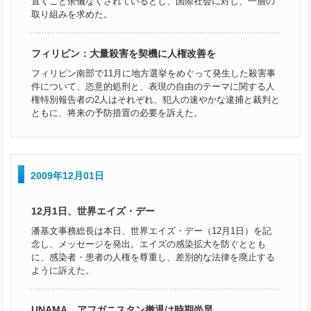
置くこと余儀なくされているとし、国際社会に対し、一層の
取り組みを求めた。
フィリピン：大量殺害を契機に人権改善を
フィリピン南部で11月に地方選挙をめぐって発生した殺害事
件について、恣意的処刑と、表現の自由のテーマに関する人
権特別報告者の2人はそれぞれ、犯人の速やかな逮捕と裁判と
ともに、将来の予防措置の必要を訴えた。
2009年12月01日
12月1日、世界エイズ・デー
潘基文事務総長は本日、世界エイズ・デー（12月1日）を記
念し、メッセージを発出。エイズの感染拡大を防ぐととも
に、感染者・患者の人権を尊重し、差別的な法律を廃止する
ように訴えた。
UNAMA、アフガニスタン撤退は時期尚早