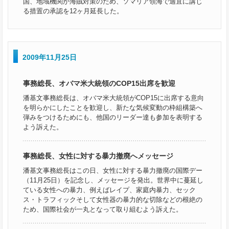
国、地域機関が海賊対策のため、ソマリア領海で適宜に講じ
る措置の承認を12ヶ月延長した。
2009年11月25日
事務総長、オバマ米大統領のCOP15出席を歓迎
潘基文事務総長は、オバマ米大統領がCOP15に出席する意向
を明らかにしたことを歓迎し、新たな気候変動の枠組構築へ
弾みをつけるためにも、他国のリーダー達も参加を表明する
よう訴えた。
事務総長、女性に対する暴力撤廃へメッセージ
潘基文事務総長はこの日、女性に対する暴力撤廃の国際デー
（11月25日）を記念し、メッセージを発出。世界中に蔓延し
ている女性への暴力、例えばレイプ、家庭内暴力、セック
ス・トラフィックそして女性器の暴力的な切除などの根絶の
ため、国際社会が一丸となって取り組むよう訴えた。