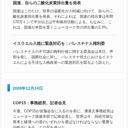
国連、自らの二酸化炭素排出量を発表
国連はこのたび、世界の温暖化ガス削減に向けて、自らの二
酸化炭素排出量を発表。それによれば、国連の排出量は年間
170万トンで半分以上は平和維持活動による。ちなみに、こ
れは、国連が本部を置くニューヨーク市の排出量の3.3%。
イスラエル入植に緊急対応を：パレスチナ人権利委
パレスチナ人の不可譲の権利行使に関する委員会は本日、声
明を発し、国際社会に対し、パレスチナ領土におけるイスラ
エルによる不法な入植政策への緊急対応を図るよう訴えた。
2009年12月14日
COP15：事務総長、記者会見
今週、COP15が首脳会合に入るのを前に、潘基文事務総長は
ニューヨーク国連本部で記者会見し、世界は今、持続可能な
将来と破壊への道のいずれかを選ばなければならない重要な
分岐点にある、との旨を述べた。