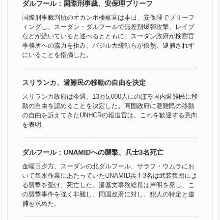
ダルフール：国際刑事裁、安保理ブリーフ
国際刑事裁判所のオカンポ検察官は本日、安保理でブリーフ
ィングし、スーダン・ダルフールで無差別爆弾攻撃、レイプ
などが続いていると述べるとともに、スーダン政府が検察官
事務所への協力を拒み、バジル大統領らが依然、逮捕されず
にいることを指摘した。
スリランカ、避難民の移動の自由を決定
スリランカ政府は今週、13万5,000人にのぼる国内避難民に移
動の自由を認めることを決定した。同国政府に避難民の移動
の自由を訴えてきたUNHCRの報道官は、これを歓迎する意向
を表明。
ダルフール：UNAMIDへの襲撃、兵士3名死亡
金曜日夕方、スーダンの北ダルフール、サラフ・ウムラにお
いて集水作業にあたっていたUNAMID兵士3名は武装集団によ
る襲撃を受け、死亡した。潘基文事務総長は声明を発し、こ
の襲撃事件を強く非難し、同国政府に対し、犯人の特定と逮
捕を求めた。