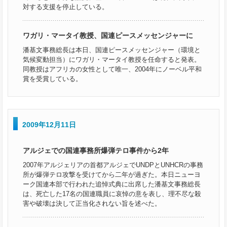
対する支援を停止している。
ワガリ・マータイ教授、国連ピースメッセンジャーに
潘基文事務総長は本日、国連ピースメッセンジャー（環境と
気候変動担当）にワガリ・マータイ教授を任命すると発表。
同教授はアフリカの女性として唯一、2004年にノーベル平和
賞を受賞している。
2009年12月11日
アルジェでの国連事務所爆弾テロ事件から2年
2007年アルジェリアの首都アルジェでUNDPとUNHCRの事務
所が爆弾テロ攻撃を受けてから二年が過ぎた。本日ニューヨ
ーク国連本部で行われた追悼式典に出席した潘基文事務総長
は、死亡した17名の国連職員に哀悼の意を表し、理不尽な殺
害や破壊は決して正当化されない旨を述べた。