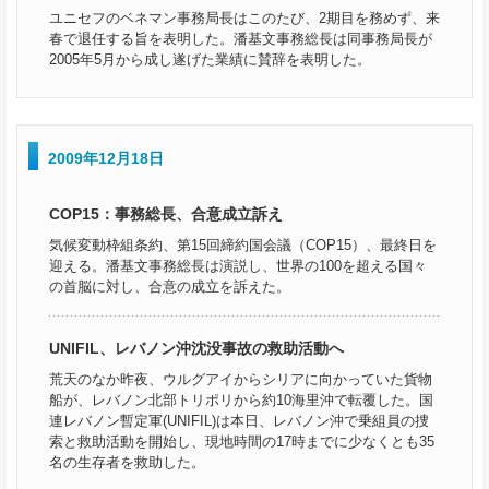
ユニセフのベネマン事務局長はこのたび、2期目を務めず、来
春で退任する旨を表明した。潘基文事務総長は同事務局長が
2005年5月から成し遂げた業績に賛辞を表明した。
2009年12月18日
COP15：事務総長、合意成立訴え
気候変動枠組条約、第15回締約国会議（COP15）、最終日を
迎える。潘基文事務総長は演説し、世界の100を超える国々
の首脳に対し、合意の成立を訴えた。
UNIFIL、レバノン沖沈没事故の救助活動へ
荒天のなか昨夜、ウルグアイからシリアに向かっていた貨物
船が、レバノン北部トリポリから約10海里沖で転覆した。国
連レバノン暫定軍(UNIFIL)は本日、レバノン沖で乗組員の捜
索と救助活動を開始し、現地時間の17時までに少なくとも35
名の生存者を救助した。