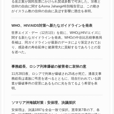
る改正案が国民投票にかけられ賛成多数で可決した。宗教と
信仰の自由に関するAsma Jahangir特別報告官は、この動き
がイスラム教の信仰の自由に及ぼす影響に懸念を表明。
WHO、HIV/AIDS対策へ新たなガイドラインを発表
世界エイズ・デー（12月1日）を前に、WHOはHIV/エイズに
関する新たなガイドラインを発表。WHOの中谷比呂樹事務局
長補は、同ガイドラインが最新のデータにより策定されてお
り、感染者の寿命延伸と健康増大に貢献するであろうとの旨
を述べた。
事務総長、ロシア列車爆破の被害者に哀悼の意
11月28日夜、ロシアで列車が爆破され25名が死亡。潘基文事
務総長は遺族に弔意を述べるとともに、現在行われている調
査が爆破事件の背景にあるものに光を当てるよう希望を表
明。
ソマリア沖海賊対策：安保理、決議採択
安保理は、決議1897を全会一致で採択。憲章第7章の下、各