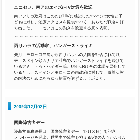
ユニセフ、南アのエイズ/HIV対策を歓迎
南アフリカ政府はこのたびHIVに感染したすべての女性と子
どもに対し、治療アクセスを提供すべく、あらたな戦略を打
ち出した。ユニセフはこの動きを歓迎する意を表明。
西サハラの活動家、ハンガーストライキ
先月、モロッコ当局から西サハラへの入国を拒否されて以
来、スペイン領カナリア諸島でハンガーストライキを続けて
いるアミナトゥ・ハイダー氏。UNHCRはその体調が悪化して
いるとし、スペインとモロッコの両政府に対して、膠着状態
の解決のためにあらゆる措置を講ずるよう訴えた。
2009年12月03日
国際障害者デー
潘基文事務総長は、国際障害者デー（12月３日）を記念し、
メッセージを発出。世界中で障害を抱える8億の人々がよりよ