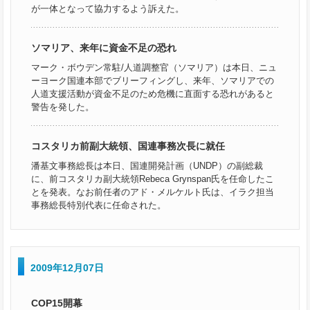
が一体となって協力するよう訴えた。
ソマリア、来年に資金不足の恐れ
マーク・ボウデン常駐/人道調整官（ソマリア）は本日、ニュ
ーヨーク国連本部でブリーフィングし、来年、ソマリアでの
人道支援活動が資金不足のため危機に直面する恐れがあると
警告を発した。
コスタリカ前副大統領、国連事務次長に就任
潘基文事務総長は本日、国連開発計画（UNDP）の副総裁
に、前コスタリカ副大統領Rebeca Grynspan氏を任命したこ
とを発表。なお前任者のアド・メルケルト氏は、イラク担当
事務総長特別代表に任命された。
2009年12月07日
COP15開幕