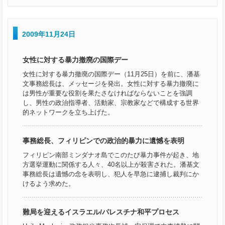
2009年11月24日
女性に対する暴力撤廃の国際デー
女性に対する暴力撤廃の国際デー（11月25日）を前に、潘基
文事務総長は、メッセージを発出。女性に対する暴力撤廃に
は男性が重要な役割を果たさなければならないことを強調
し、男性の政治指導者、活動家、宗教家などで構成する世界
的ネットワークを立ち上げた。
事務総長、フィリピンでの政治的暴力に遺憾を表明
フィリピン南部ミンダナオ島でこのたび暴力事件が起き、地
方選挙運動に関係する人々、40名以上が殺害された。潘基文
事務総長は遺憾の念を表明し、犯人を早急に逮捕し裁判にか
けるよう求めた。
難局を迎えるイスラエル/パレスチナ和平プロセス