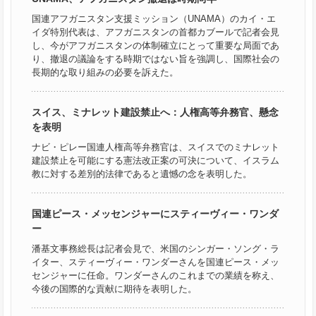
国連アフガニスタン支援ミッション（UNAMA）のカイ・エ
イダ特別代表は、アフガニスタンの首都カブールで記者会見
し、今がアフガニスタンの体制確立にとって重要な局面であ
り、撤退の議論をする時期ではない旨を強調し、国際社会の
長期的な取り組みの必要を訴えた。
スイス、ミナレット建設禁止へ：人権高等弁務官、懸念
を表明
ナビ・ピレー国連人権高等弁務官は、スイスでのミナレット
建設禁止を可能にする憲法改正案の可決について、イスラム
教に対する差別的法律であると遺憾の念を表明した。
国連ピース・メッセンジャーにスティーヴィー・ワンダ
ー
潘基文事務総長は記者会見で、米国のシンガー・ソング・ラ
イター、スティーヴィー・ワンダーさんを国連ピース・メッ
センジャーに任命。ワンダーさんのこれまでの業績を称え、
今後の国際的な貢献に期待を表明した。