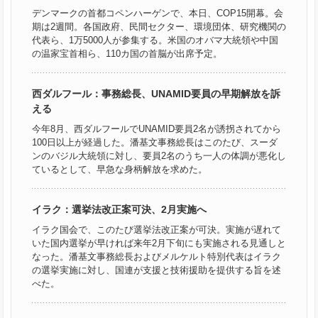
デンマークの首都コペンハーゲンで、本日、COP15開幕。会
期は2週間。各国政府、民間セクター、環境団体、研究機関の
代表ら、1万5000人が参集する。米国のオバマ大統領や中国
の温家宝首相ら、110カ国の首脳が出席予定。
西ダルフール：事務総長、UNAMID要員の早期解放を訴
える
今年8月、西ダルフールでUNAMID要員2名が誘拐されてから
100日以上が経過した。潘基文事務総長はこのたび、スーダ
ンのバジル大統領に対し、要員2名のうち一人の体調が悪化し
ているとして、早急な身柄解放を求めた。
イラク：選挙法改正案可決、2月実施へ
イラク国会で、このたび選挙法改正案が可決。実施が遅れて
いた国内選挙が早ければ来年2月下旬にも実施される見通しと
なった。潘基文事務総長およびメルケルト特別代表はイラク
の選挙実施に対し、国連が支援と技術援助を提供する旨を述
べた。