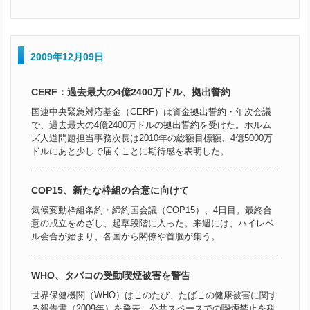
2009年12月09日
CERF：過去最大の4億2400万ドル、拠出誓約
国連中央緊急対応基金（CERF）は資金拠出誓約・年次会議
で、過去最大の4億2400万ドルの拠出誓約を受けた。ホルム
ズ人道問題担当事務次長は2010年の総額目標額、4億5000万
ドルにあと少しで届くことに期待感を表明した。
COP15、新たな枠組の合意に向けて
気候変動枠組条約・締約国会議（COP15）、4日目。最終合
意の成立をめざし、起草段階に入った。来週には、ハイレベ
ル会合が始まり、各国から閣僚や首脳が集う。
WHO、タバコの受動喫煙被害を警告
世界保健機関（WHO）はこのたび、たばこの健康被害に関す
る報告書（2009年）を発表。公共スペースでの喫煙禁止を科