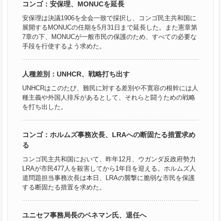
コンゴ：安保理、MONUCを延長
安保理は決議1906を全会一致で採択し、コンゴ民主共和国に
展開するMONUCの任期を5月31日まで延長した。また憲章第
7章の下、MONUCが一般市民の保護のため、すべての必要な
手段を行使するよう求めた。
人種差別：UNHCR、戦略打ち出す
UNHCRはこのたび、難民に対する差別や不寛容の根幹には人
種主義や外国人排斥があるとして、それらと闘うための戦略
を打ち出した。
コンゴ：ホルムズ事務次長、LRAへの断固たる措置求め
る
コンゴ民主共和国において、昨年12月、ウガンダ反政府勢力
LRAが市民477人を殺害してから1年目を迎える。ホルムズ人
道問題担当事務次長は本日、LRAの襲撃に脆弱な市民を保護
する断固たる措置を求めた。
ユニセフ事務局長のベネマン氏、退任へ