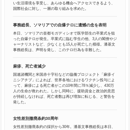
い生活環境を享受し、あらゆる機会へアクセスできるよう、
国際社会に対し、一層の取り組みを求めた。
事務総長、ソマリアでの自爆テロに遺憾の念を表明
本日、ソマリアの首都モガディシオで医学部生の卒業式を狙
った自爆テロが発生。卒業式に臨む学生の他、3人の閣僚やジ
ャーナリストなど、少なくとも15人が死亡した模様。潘基文
事務総長は、声明を発し、このテロ行為を非難した。
麻疹、死亡者減少
国連諸機関と米国赤十字社などの協働プロジェクト「麻疹イ
ニシアチブ」によれば、世界各地におけるワクチン投与によ
って、麻疹による死亡者がこの10年間に78％減少し、430万
人の生命が救われた。しかし同時に、援助資金と政治的意思
が持続しなければ、死亡者数は再び増加に転じる、と警告を
発した。
女性差別撤廃条約30周年
女性差別撤廃条約の採択から30年。潘基文事務総長は本日、