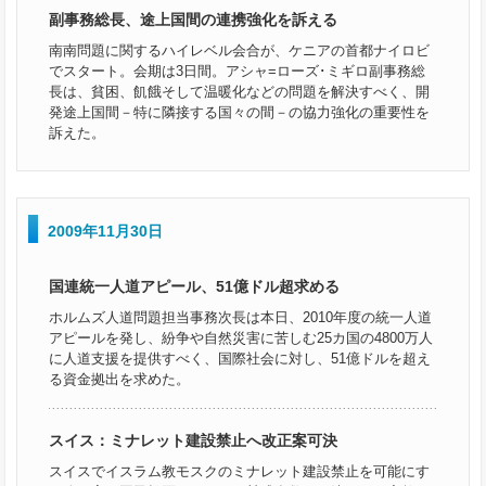
副事務総長、途上国間の連携強化を訴える
南南問題に関するハイレベル会合が、ケニアの首都ナイロビ
でスタート。会期は3日間。アシャ=ローズ･ミギロ副事務総
長は、貧困、飢餓そして温暖化などの問題を解決すべく、開
発途上国間－特に隣接する国々の間－の協力強化の重要性を
訴えた。
2009年11月30日
国連統一人道アピール、51億ドル超求める
ホルムズ人道問題担当事務次長は本日、2010年度の統一人道
アピールを発し、紛争や自然災害に苦しむ25カ国の4800万人
に人道支援を提供すべく、国際社会に対し、51億ドルを超え
る資金拠出を求めた。
スイス：ミナレット建設禁止へ改正案可決
スイスでイスラム教モスクのミナレット建設禁止を可能にす