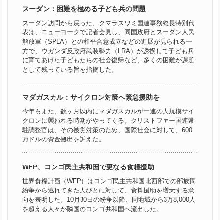
スーダン：困難を極める子ども兵の問題
スーダン訪問から戻った、クマラスワミ国連事務総長特別代
表は、ニューヨークで記者会見し、同国政府とスーダン人民
解放軍（SPLA）との和平合意成立などの進展が見られる一
方で、ウガンダ反政府武装勢力（LRA）が誘拐して子ども兵
に育てあげた子どもたちの社会復帰など、多くの困難が課題
として残っている旨を指摘した。
マダガスカル：サイクロン対策へ緊急援助を
今年もまた、数ヶ月以内にマダガスカルが一連の大規模サイ
クロンに襲われる時期がやってくる。クリストファー国連常
駐調整官は、その被災対策のため、国際社会に対して、600
万ドルの資金拠出を訴えた。
WFP、コンゴ民主共和国で更なる食糧援助
世界食糧計画（WFP）はコンゴ民主共和国北西部での部族間
紛争から逃れてきた人びとに対して、食料援助を増大する意
向を表明した。10月30日の紛争以降、同地域から3万8,000人
を超える人々が隣国のコンゴ共和国へ流出した。