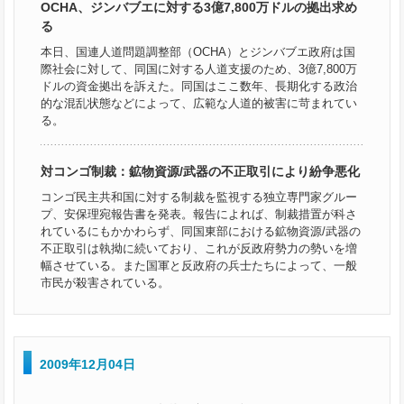
OCHA、ジンバブエに対する3億7,800万ドルの拠出求め
る
本日、国連人道問題調整部（OCHA）とジンバブエ政府は国
際社会に対して、同国に対する人道支援のため、3億7,800万
ドルの資金拠出を訴えた。同国はここ数年、長期化する政治
的な混乱状態などによって、広範な人道的被害に苛まれてい
る。
対コンゴ制裁：鉱物資源/武器の不正取引により紛争悪化
コンゴ民主共和国に対する制裁を監視する独立専門家グルー
プ、安保理宛報告書を発表。報告によれば、制裁措置が科さ
れているにもかかわらず、同国東部における鉱物資源/武器の
不正取引は執拗に続いており、これが反政府勢力の勢いを増
幅させている。また国軍と反政府の兵士たちによって、一般
市民が殺害されている。
2009年12月04日