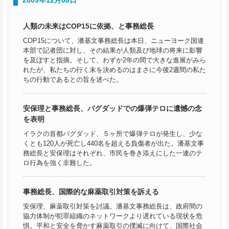
人類の未来はCOP15に依拠、と事務総長
COP15について、潘基文事務総長は本日、ニューヨーク国連
本部で記者団に対し、その結果が人類及び地球の将来に影響
を及ぼすと指摘。そして、わずか2年の間で大きな進展がみら
れたが、私たちの行く末を決めるのはまさに今後2週間の私た
ちの行動であるとの旨を述べた。
安保理と事務総長、バグダッドでの爆弾テロに遺憾の念
を表明
イラクの首都バグダッド、５ヶ所で爆弾テロが発生し、少な
くとも120人が死亡し440名を超える負傷者が出た。潘基文事
務総長と安保理はそれぞれ、市民を巻き添えにした一連のテ
ロ行為を強く非難した。
事務総長、国際的な麻薬取引対策を訴える
安保理、麻薬取引対策を討議。潘基文事務総長は、政府間の
協力体制が犯罪組織のネットワークより遅れている現状を危
惧。平和と安全を脅かす麻薬取引の撲滅に向けて、国際社会