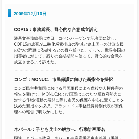
2009年12月16日
COP15：事務総長、野心的な合意成立訴え
潘基文事務総長は本日、コペンハーゲンで記者団に対し、
COP15の成否が二酸化炭素排出の削減と途上国への財政支援
の2つの問題に依拠するとの旨を述べた。そして、世界各国の
指導者に対して、残りの会期期間を使って、野心的な合意を
成立させるよう訴えた。
コンゴ：MONUC、市民保護に向けた新指令を採択
コンゴ民主共和国における同国軍兵による虐殺や人権侵害の
報告を受けて、MONUCおよび国軍はこのたび反政府勢力に
対する作戦/活動の展開に際し市民の保護を中心に置くことを
決めた新指令を採択。アラン・ドス事務総長特別代表が安保
理への報告で明らかにした。
ネパール：子ども兵士の解放へ、行動計画署名
国連、ネパール政府、ネパール共産党毛沢東主義派（毛派）