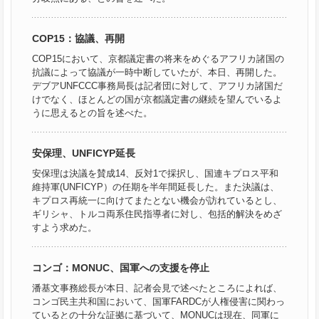
COP15：協議、再開
COP15において、京都議定書の将来をめぐるアフリカ諸国の
抗議によって協議が一時中断していたが、本日、再開した。
デブアUNFCCC事務局長は記者団に対して、アフリカ諸国だ
けでなく、ほとんどの国が京都議定書の継続を望んでいるよ
うに思えるとの旨を述べた。
安保理、UNFICYP延長
安保理は決議を賛成14、反対1で採択し、国連キプロス平和
維持軍(UNFICYP）の任期を半年間延長した。また決議は、
キプロス再統一に向けてまたとない機会が訪れているとし、
ギリシャ、トルコ両系住民指導者に対し、包括的解決をめざ
すよう求めた。
コンゴ：MONUC、国軍への支援を停止
潘基文事務総長が本日、記者会見で述べたところによれば、
コンゴ民主共和国において、国軍FARDCが人権侵害に関わっ
ているとの十分な証拠に基づいて、MONUCは現在、同軍に