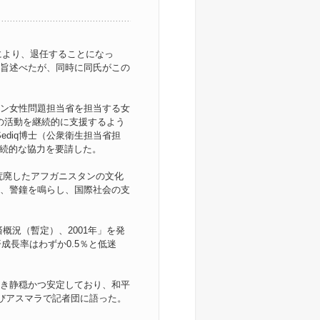
により、退任することになっ
旨述べたが、同時に同氏がこの
ン女性問題担当省を担当する女
同省の活動を継続的に支援するよう
Sediq博士（公衆衛生担当省担
継続的な協力を要請した。
下で荒廃したアフガニスタンの文化
、警鐘を鳴らし、国際社会の支
概況（暫定）、2001年」を発
成長率はわずか0.5％と低迷
き静穏かつ安定しており、和平
たびアスマラで記者団に語った。