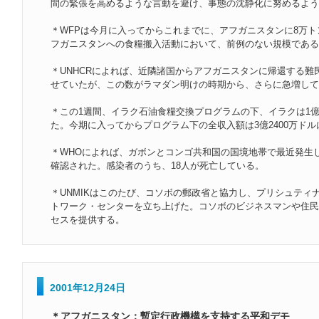
間の緊張を高めるような言動を避け、事態の沈静化に努めるよう
＊WFPは今月に入ってからこれまでに、アフガニスタンに8万
フガニスタンへの食糧搬入活動において、前例のない規模である
＊UNHCRによれば、近隣諸国からアフガニスタンに帰還する難
せていたが、この数がラマダン明けの時期から、さらに急増して
＊この1週間、イラク石油食糧交換プログラムの下、イラクは1億
た。今期に入ってからプログラム下の全収入額は3億2400万ド
＊WHOによれば、ガボンとコンゴ共和国の国境地帯で最近発生し
確認された。感染者のうち、18人が死亡している。
＊UNMIKはこのたび、コソボの郵政省と協力し、プリシュティ
トワーク・センターを立ち上げた。コソボのビジネスマンや住民
セスを提供する。
2001年12月24日
＊アフガニスタン：暫定行政機構を支持する平和デモ