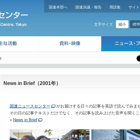
国連本部へ
国連決議・報告
用語集
サイト
縮小
標準
文字サイズ
年
News in Brief（2001年）
国連ニュースセンター
がお届けする日々の記事を英語で読んでみま
その日の記事テキストだけでなく、その記事を読み上げた音声を聞くこ
»
News in Brief