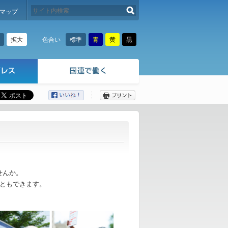
検索する
マップ
拡大
標準
青
黄
黒
色合い
ここから本文です。
せんか。
ともできます。