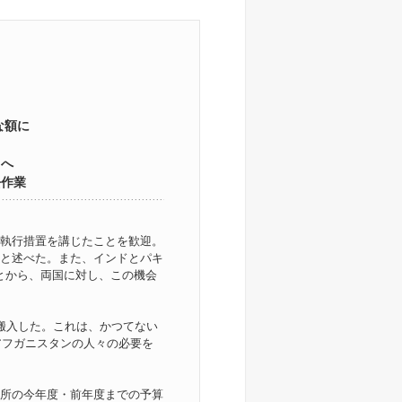
な額に
トへ
去作業
執行措置を講じたことを歓迎。
と述べた。また、インドとパキ
とから、両国に対し、この機会
を搬入した。これは、かつてない
アフガニスタンの人々の必要を
所の今年度・前年度までの予算