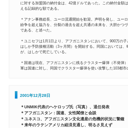
に対する加盟国の納付金は、42億ドルであった。この納付金額は19
える記録的な額である。
＊アナン事務総長、ユーロ流通開始を歓迎。声明を発し、ユーロ
紛争を超え協力を、分裂の過去を超え共通の未来を、大胆かつヴ
である、と述べた。
＊ユニセフは1月1日より、アフガニスタンにおいて、900万の
はしか予防接種活動（3ヶ月間）を開始する。同国においては、毎
が、はしかで死亡している。
＊国連は現在、アフガニスタンに残るクラスター爆弾（不発弾）
軍は国連に対し、同国でクラスター爆弾を使い攻撃した103都市
2001年12月28日
＊UNMIK代表のヘケロップ氏（写真）、退任発表
＊アフガニスタン：国連、女性閣僚と会談
＊ユネスコ、アフガニスタン文化遺産の危機的状況に警鐘
＊来年のラテンアメリカ経済見通し、明るさ見えず