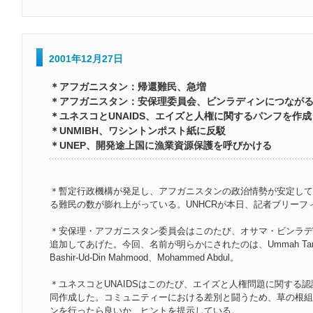
2001年12月27日
＊アフガニスタン：帰還難民、急増
＊アフガニスタン：安保理委員会、ビンラディンにつながる
＊ユネスコとUNAIDS、エイズと人権に関するパンフを作成
＊UNMIBH、ワシントンポスト紙に反駁
＊UNEP、開発途上国に漁業資源保護を呼びかける
＊暫定行政機構が発足し、アフガニスタンの政治情勢が安定して
る難民の数が膨れ上がっている。UNHCRが本日、記者ブリーフ
＊安保理・アフガニスタン委員会はこのたび、オサマ・ビンラデ
追加してあげた。今回、名前が明らかにされたのは、Ummah Tammer E
Bashir-Ud-Din Mahmood、Mohammed Abdul。
＊ユネスコとUNAIDSはこのたび、エイズと人権問題に関する
同作成した。コミュニティーにおける差別と闘うため、草の根組
ンを行ったら良いか、ヒントを提示している。