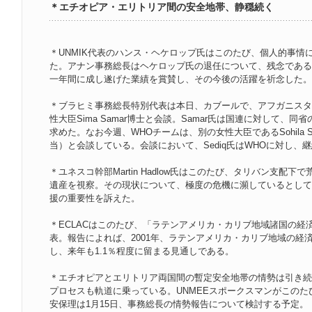
＊エチオピア・エリトリア間の安全地帯、静穏続く
＊UNMIK代表のハンス・ヘケロップ氏はこのたび、個人的事情
た。アナン事務総長はヘケロップ氏の退任について、残念である
一年間に成し遂げた業績を賞賛し、その今後の活躍を祈念した。
＊ブラヒミ事務総長特別代表は本日、カブールで、アフガニスタ
性大臣Sima Samar博士と会談。Samar氏は国連に対して、
求めた。なお今週、WHOチームは、別の女性大臣であるSohila 
当）と会談している。会談において、Sediq氏はWHOに対し、
＊ユネスコ幹部Martin Hadlow氏はこのたび、タリバン支配
遺産を視察。その現状について、極度の危機に瀕しているとして
援の重要性を訴えた。
＊ECLACはこのたび、「ラテンアメリカ・カリブ地域諸国の経済
表。報告によれば、2001年、ラテンアメリカ・カリブ地域の経済
し、来年も1.1％程度に留まる見通しである。
＊エチオピアとエリトリア両国間の暫定安全地帯の情勢は引き続
プロセスも軌道に乗っている。UNMEEスポークスマンがこの
安保理は1月15日、事務総長の情勢報告について検討する予定。