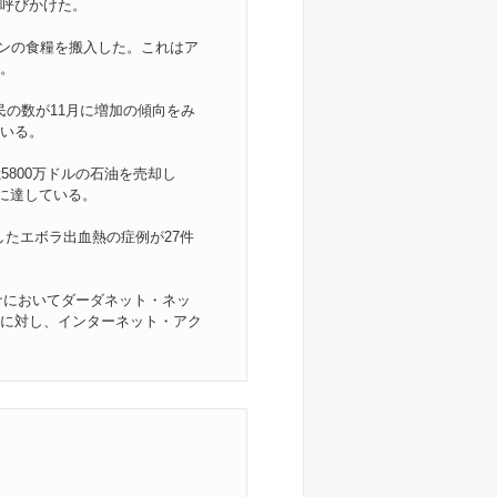
呼びかけた。
トンの食糧を搬入した。これはア
。
民の数が11月に増加の傾向をみ
いる。
5800万ドルの石油を売却し
ルに達している。
たエボラ出血熱の症例が27件
ナにおいてダーダネット・ネッ
に対し、インターネット・アク