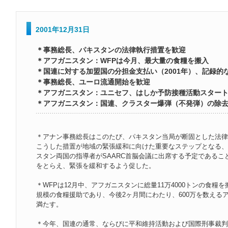
2001年12月31日
＊事務総長、パキスタンの法律執行措置を歓迎
＊アフガニスタン：WFPは今月、最大量の食糧を搬入
＊国連に対する加盟国の分担金支払い（2001年）、記録的
＊事務総長、ユーロ流通開始を歓迎
＊アフガニスタン：ユニセフ、はしか予防接種活動スター
＊アフガニスタン：国連、クラスター爆弾（不発弾）の除
＊アナン事務総長はこのたび、パキスタン当局が断固とした法律
こうした措置が地域の緊張緩和に向けた重要なステップとなる、
スタン両国の指導者がSAARC首脳会議に出席する予定であるこ
をとらえ、緊張を緩和するよう促した。
＊WFPは12月中、アフガニスタンに総量11万4000トンの食糧
規模の食糧援助であり、今後2ヶ月間にわたり、600万を数える
満たす。
＊今年、国連の通常、ならびに平和維持活動および国際刑事裁判