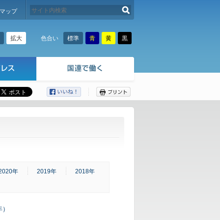
検索する
マップ
拡大
標準
青
黄
黒
色合い
ここから本文です。
2020年
2019年
2018年
年）