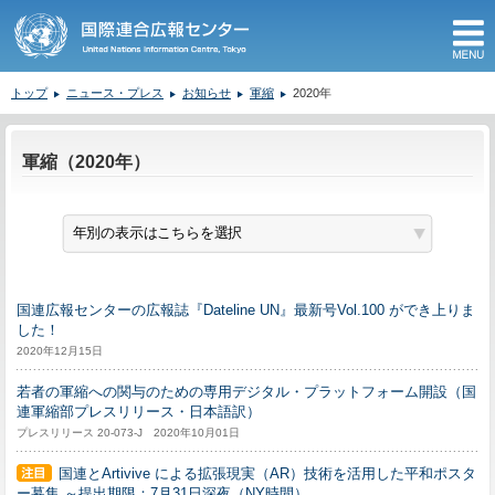
M
トップ
ニュース・プレス
お知らせ
軍縮
2020年
ここから本文です。
軍縮（2020年）
国連広報センターの広報誌『Dateline UN』最新号Vol.100 ができ上りま
した！
2020年12月15日
若者の軍縮への関与のための専用デジタル・プラットフォーム開設（国
連軍縮部プレスリリース・日本語訳）
プレスリリース 20-073-J 2020年10月01日
国連とArtivive による拡張現実（AR）技術を活用した平和ポスタ
ー募集 ～提出期限：7月31日深夜（NY時間）