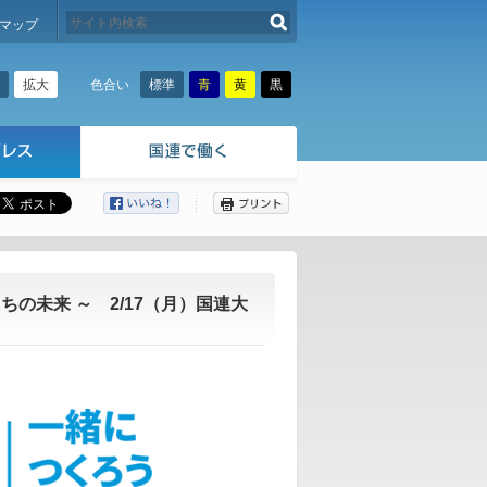
検索する
マップ
拡大
標準
青
黄
黒
色合い
ここから本文です。
の未来 ～ 2/17（月）国連大