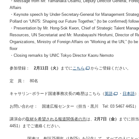
・Message from Mr. Yamanaka Osamu, Deputy Director General, Foreign 
Affairs
・Keynote speech by Under-Secretary-General for Management Strategy
Pollard on “UN75: Shaping our Future Together,” (to be confirmed) follo
・Presentation by Mr. Hong-Sok Kwon, Chief of Strategic Talent Manag
Resources, UN Secretariat and Mr. Murabayashi Hirofumi, Director of Rec
Organizations, Ministry of Foreign Affairs on “Working at the UN,” (to b
floor
・Closing remarks by UNIC Tokyo Director Kaoru Nemoto
参加登録：
2月11日（火）
までに
こちら
からご登録ください。
定 員： 80名
キャサリン･ポラード国連事務次長の略歴はこちら（
英語
・
日本語
）
お問い合わせ： 国連広報センター（担当・黒川 Tel: 03 5467 4451）
講演会の
取材を希望される報道関係者の方
は、
2月7日（金）
までに担当（
4451）までご連絡ください。
国連は、創設75周年（UN75）を記念して、すべての人にと