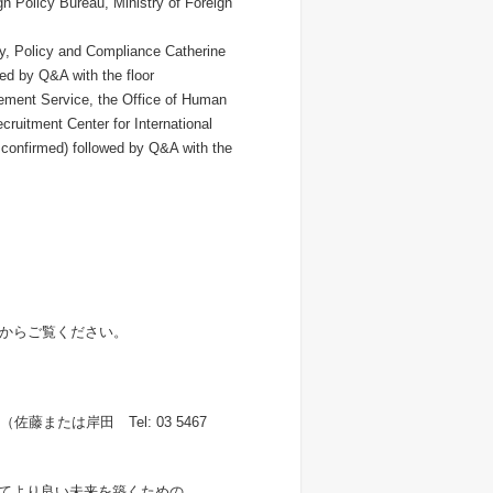
Policy Bureau, Ministry of Foreign
, Policy and Compliance Catherine
wed by Q&A with the floor
ement Service, the Office of Human
ruitment Center for International
e confirmed) followed by Q&A with the
からご覧ください。
佐藤または岸田 Tel: 03 5467
ってより良い未来を築くための