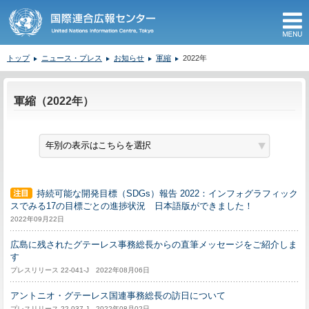
M
トップ
ニュース・プレス
お知らせ
軍縮
2022年
ここから本文です。
軍縮（2022年）
持続可能な開発目標（SDGs）報告 2022：インフォグラフィック
スでみる17の目標ごとの進捗状況 日本語版ができました！
2022年09月22日
広島に残されたグテーレス事務総長からの直筆メッセージをご紹介しま
す
プレスリリース 22-041-J 2022年08月06日
アントニオ・グテーレス国連事務総長の訪日について
プレスリリース 22-037-J 2022年08月02日