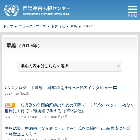
M
トップ
ニュース・プレス
お知らせ
軍縮
2017年
ここから本文です。
軍縮（2017年）
UNICブログ 中満泉・国連軍縮担当上級代表インタビュー
2017年10月02日
「核兵器の全面的廃絶のための国際デー」記念イベント 核なき
世界に向けて～転換点で考える（9/23開催）
プレスリリース 17-039-J 2017年09月05日
事務総長、中満泉（なかみつ・いずみ）氏を軍縮担当上級代表に任命
＊略歴はこちら＊
プレスリリース 17-016-J 2017年03月31日