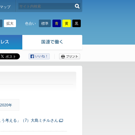
検索する
マップ
拡大
標準
青
黄
黒
色合い
ここから本文です。
2020年
こう考える」（7）大島ミチルさん