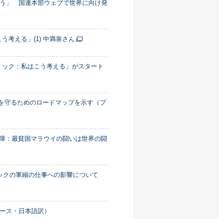
う」 国連本部ウェブで世界に向け発
考える」(1) 中満泉さん
ミック：私はこう考える」がスタート
雇用を守るためのロードマップを示す（プ
保障：最貧国マラウイの闘いは世界の闘
デミックの軍縮の仕事への影響について
ース・日本語訳）