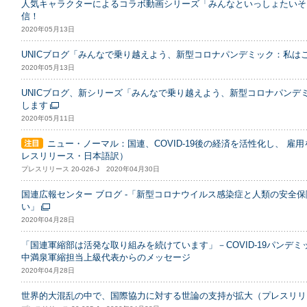
人気キャラクターによるコラボ動画シリーズ「みんなといっしょたいそ
信！
2020年05月13日
UNICブログ「みんなで乗り越えよう、新型コロナパンデミック：私はこう
2020年05月13日
UNICブログ、新シリーズ「みんなで乗り越えよう、新型コロナパンデ
します
2020年05月11日
ニュー・ノーマル：国連、COVID-19後の経済を活性化し、 
レスリリース・日本語訳）
プレスリリース 20-026-J 2020年04月30日
国連広報センター ブログ -「新型コロナウイルス感染症と人類の安全
い」
2020年04月28日
「国連軍縮部は活発な取り組みを続けています」－COVID-19パン
中満泉軍縮担当上級代表からのメッセージ
2020年04月28日
世界的大混乱の中で、国際協力に対する世論の支持が拡大（プレスリリ