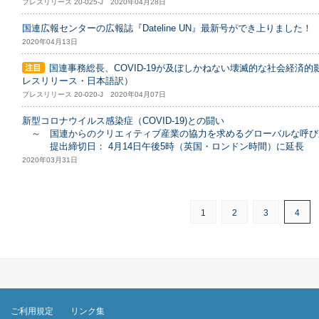
プレスリリース 20-025-J 2020年04月28日
国連広報センターの広報誌『Dateline UN』最新号ができ上りました！
2020年04月13日
国連事務総長、COVID-19が及ぼしかねない壊滅的な社会経済
レスリリース・日本語訳）
プレスリリース 20-020-J 2020年04月07日
新型コロナウイルス感染症（COVID-19)との闘い
～ 国連からのクリエィティブ産業の協力を求めるグローバルな呼び
提出締切日： 4月14日午後5時（英国・ロンドン時間）に延長
2020年03月31日
1
2
3
4
ご利用規定
リンク集