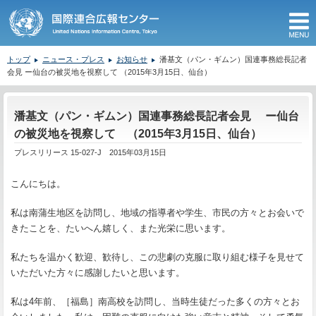
M
トップ
ニュース・プレス
お知らせ
潘基文（パン・ギムン）国連事務総長記者
会見 ー仙台の被災地を視察して （2015年3月15日、仙台）
ここから本文です。
潘基文（パン・ギムン）国連事務総長記者会見 ー仙台
の被災地を視察して （2015年3月15日、仙台）
プレスリリース 15-027-J 2015年03月15日
こんにちは。
私は南蒲生地区を訪問し、地域の指導者や学生、市民の方々とお会いで
きたことを、たいへん嬉しく、また光栄に思います。
私たちを温かく歓迎、歓待し、この悲劇の克服に取り組む様子を見せて
いただいた方々に感謝したいと思います。
私は4年前、［福島］南高校を訪問し、当時生徒だった多くの方々とお