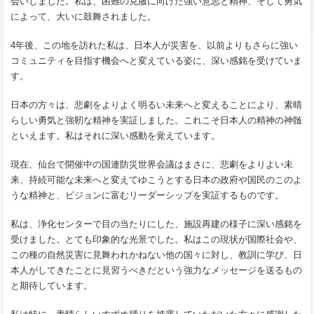
会いしました。私は、困難の克服に向けた強い意志と精神、そして勇気
によって、大いに鼓舞されました。
4年後、この地を訪れた私は、日本人が災害を、以前よりもさらに強い
コミュニティを目指す機会へと変えている姿に、深い感銘を受けていま
す。
日本の方々は、悲劇をよりよく明るい未来へと変えることにより、素晴
らしい勇気と強靭な精神を実証しました。これこそ日本人の精神の神髄
といえます。私はそれに深い感動を覚えています。
現在、仙台で開催中の国連防災世界会議はまさに、悲劇をよりよい未
来、持続可能な未来へと変えてゆこうとする日本の政府や国民のこのよ
うな精神と、ビジョンに富むリーダーシップを実証するものです。
私は、浄化センターで目の当たりにした、施設再建の様子に深い感銘を
受けました。とても印象的な光景でした。私はこの現状が国際社会や、
この種の自然災害に見舞われかねない他の国々に対し、教訓に学び、日
本人がしてきたことに見習うべきだという強力なメッセージを送るもの
と期待しています。