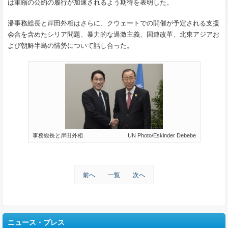
は軍縮の公約の履行が加速されるよう期待を表明した。
潘事務総長と岸田外相はさらに、クウェートでの開催が予定される支援
会合を含めたシリア問題、暴力的な過激主義、国連改革、北東アジアお
よび朝鮮半島の情勢について話し合った。
事務総長と岸田外相 UN Photo/Eskinder Debebe
前へ
一覧
次へ
ニュース・プレス