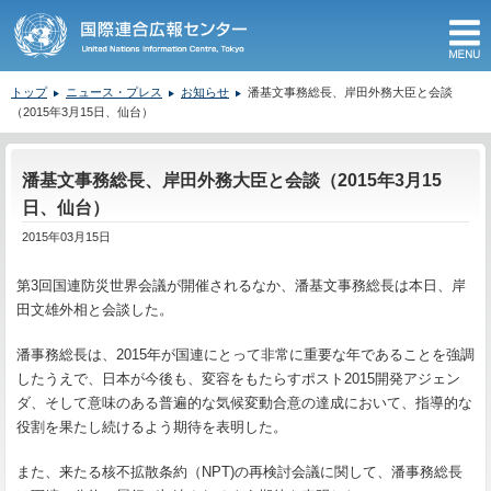
M
トップ
ニュース・プレス
お知らせ
潘基文事務総長、岸田外務大臣と会談
（2015年3月15日、仙台）
ここから本文です。
潘基文事務総長、岸田外務大臣と会談（2015年3月15
日、仙台）
2015年03月15日
第3回国連防災世界会議が開催されるなか、潘基文事務総長は本日、岸
田文雄外相と会談した。
潘事務総長は、2015年が国連にとって非常に重要な年であることを強調
したうえで、日本が今後も、変容をもたらすポスト2015開発アジェン
ダ、そして意味のある普遍的な気候変動合意の達成において、指導的な
役割を果たし続けるよう期待を表明した。
また、来たる核不拡散条約（NPT)の再検討会議に関して、潘事務総長