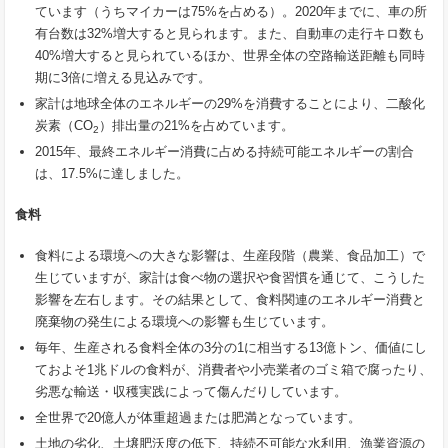
ています（うちマイカーは75%を占める）。2020年までに、車の所
有台数は32%増大すると見られます。また、自動車の走行キロ数も
40%増大すると見られているほか、世界全体の空路輸送距離も同時
期に3倍に増える見込みです。
家計は地球全体のエネルギーの29%を消費することにより、二酸化
炭素（CO
）排出量の21%を占めています。
2
2015年、最終エネルギー消費に占める持続可能エネルギーの割合
は、17.5%に達しました。
食料
食料による環境への大きな影響は、生産段階（農業、食品加工）で
生じていますが、家計は食べ物の選択や食習慣を通じて、こうした
影響を左右します。その結果として、食料関連のエネルギー消費と
廃棄物の発生による環境への影響も生じています。
毎年、生産される食料全体の3分の1に相当する13億トン、価値にし
ておよそ1兆ドルの食料が、消費者や小売業者のゴミ箱で腐ったり、
劣悪な輸送・収穫実践によって傷んだりしています。
全世界で20億人が体重超過または肥満となっています。
土地の劣化、土壌肥沃度の低下、持続不可能な水利用、漁業資源の