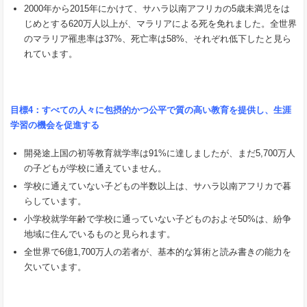
2000年から2015年にかけて、サハラ以南アフリカの5歳未満児をは
じめとする620万人以上が、マラリアによる死を免れました。全世界
のマラリア罹患率は37%、死亡率は58%、それぞれ低下したと見ら
れています。
目標
4
：すべての人々に包摂的かつ公平で質の高い教育を提供し、生涯
学習の機会を促進する
開発途上国の初等教育就学率は91%に達しましたが、まだ5,700万人
の子どもが学校に通えていません。
学校に通えていない子どもの半数以上は、サハラ以南アフリカで暮
らしています。
小学校就学年齢で学校に通っていない子どものおよそ50%は、紛争
地域に住んでいるものと見られます。
全世界で6億1,700万人の若者が、基本的な算術と読み書きの能力を
欠いています。