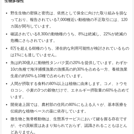
生物多様性
野生生物の密猟と密売は、依然として保全に向けた取り組みを損な
っており、報告されている7,000種近い動植物の不正取引には、120
カ国が関与しています。
確認されている8,300の動物種のうち、8%は絶滅し、22%が絶滅の
危機にさらされています。
8万を超える樹種のうち、潜在的な利用可能性が検討されているもの
は1%にも達していません。
魚は約30億人に動物性タンパク質の20%を提供しています。わずか
10の魚種で海洋捕獲漁業の漁獲高の約30%を占める一方、養殖漁業
生産の約50%も10種で占められています。
人間が摂取する食料の80%以上は植物に由来します。コメ、トウモ
ロコシ、小麦の3つの穀物だけで、エネルギー摂取量の60%を占めて
います。
開発途上国では、農村部の住民の80%にも上る人々が、基本医療を
伝統的な植物ベースの薬に依存しています。
微生物と無脊椎動物は、生態系サービスにおいて鍵を握る存在です
が、その貢献度はあまり知られておらず、認識されることもほとん
どありません。