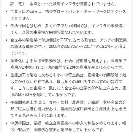
設、電力、水道といった基礎インフラが整備されていません。
世界人口の16%は、携帯ブロードバンド・ネットワークにアクセス
できません。
低所得国をはじめ、多くのアフリカ諸国では、インフラの未整備に
より、企業の生産性が約40%損なわれています。
全世界の製造業の付加価値がGDPに占める割合は、アジアの製造業
の急速な成長に伴い、2005年の15.2%から2017年の16.3%へと増え
ています。
産業化による雇用乗数効果は、社会に好影響を与えます。製造業で
雇用が1件増えれば、他の部門で2.2件の雇用が生まれるからです。
生産加工と製造に携わる中小・中堅企業は、産業化の初期段階で最
も欠かせない存在であり、最も多くの雇用を生み出すのが普通で
す。こうした企業は、数にして全世界の企業の90%以上を占め、雇
用の50~60%を創出しているからです。
後発開発途上国には、食料・飲料（農産業）と繊維・衣料産業の分
野で巨大な潜在能力があり、持続的な雇用創出と生産性向上を達成
できる見込みも十分にあります。
中所得国は、基礎・組立金属産業への参入で利益を得られます。幅
広い製品で、国際的な需要が急成長しているからです。