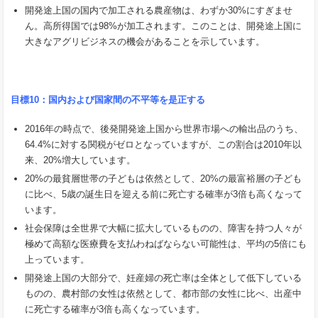
開発途上国の国内で加工される農産物は、わずか30%にすぎませ
ん。高所得国では98%が加工されます。このことは、開発途上国に
大きなアグリビジネスの機会があることを示しています。
目標
10
：国内および国家間の不平等を是正する
2016年の時点で、後発開発途上国から世界市場への輸出品のうち、
64.4%に対する関税がゼロとなっていますが、この割合は2010年以
来、20%増大しています。
20%の最貧層世帯の子どもは依然として、20%の最富裕層の子ども
に比べ、5歳の誕生日を迎える前に死亡する確率が3倍も高くなって
います。
社会保障は全世界で大幅に拡大しているものの、障害を持つ人々が
極めて高額な医療費を支払わねばならない可能性は、平均の5倍にも
上っています。
開発途上国の大部分で、妊産婦の死亡率は全体として低下している
ものの、農村部の女性は依然として、都市部の女性に比べ、出産中
に死亡する確率が3倍も高くなっています。