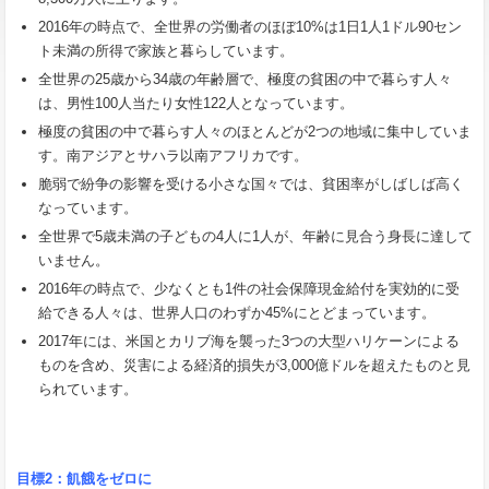
2016年の時点で、全世界の労働者のほぼ10%は1日1人1ドル90セン
ト未満の所得で家族と暮らしています。
全世界の25歳から34歳の年齢層で、極度の貧困の中で暮らす人々
は、男性100人当たり女性122人となっています。
極度の貧困の中で暮らす人々のほとんどが2つの地域に集中していま
す。南アジアとサハラ以南アフリカです。
脆弱で紛争の影響を受ける小さな国々では、貧困率がしばしば高く
なっています。
全世界で5歳未満の子どもの4人に1人が、年齢に見合う身長に達して
いません。
2016年の時点で、少なくとも1件の社会保障現金給付を実効的に受
給できる人々は、世界人口のわずか45%にとどまっています。
2017年には、米国とカリブ海を襲った3つの大型ハリケーンによる
ものを含め、災害による経済的損失が3,000億ドルを超えたものと見
られています。
目標
2
：飢餓をゼロに