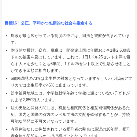
目標
16
：公正、平和かつ包摂的な社会を推進する
腐敗が最も広がっている制度の中には、司法と警察が含まれていま
す。
贈収賄や横領、窃盗、脱税は、開発途上国に年間およそ1兆2,600億
ドルの被害を及ぼしています。これは、1日1ドル25セント未満で暮
らす人々を少なくとも6年間、1ドル25セント以上で生活させること
ができる金額に相当します。
5歳未満児の73%は出生届の対象となっていますが、サハラ以南アフ
リカでは出生届率が46%に止まっています。
紛争被災地域には、小学校就学年齢で学校に通えていない子どもが
およそ2,850万人います。
法の支配と開発の間には、有意な相関関係と相互補強関係があるた
め、国内と国際の双方のレベルで法の支配を確保することが、持続
可能な開発に不可欠となっています。
有罪判決なしに拘禁されている受刑者の割合は最近の10年間、受刑
者全体の31%を占め、ほぼ横ばいとなっています。