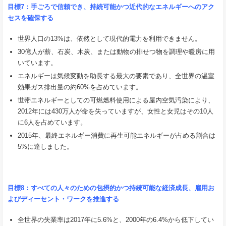
目標
7
：手ごろで信頼でき、持続可能かつ近代的なエネルギーへのアク
セスを確保する
世界人口の13%は、依然として現代的電力を利用できません。
30億人が薪、石炭、木炭、または動物の排せつ物を調理や暖房に用
いています。
エネルギーは気候変動を助長する最大の要素であり、全世界の温室
効果ガス排出量の約60%を占めています。
世帯エネルギーとしての可燃燃料使用による屋内空気汚染により、
2012年には430万人が命を失っていますが、女性と女児はその10人
に6人を占めています。
2015年、最終エネルギー消費に再生可能エネルギーが占める割合は
5%に達しました。
目標
8
：すべての人々のための包摂的かつ持続可能な経済成長、雇用お
よびディーセント・ワークを推進する
全世界の失業率は2017年に5.6%と、2000年の6.4%から低下してい