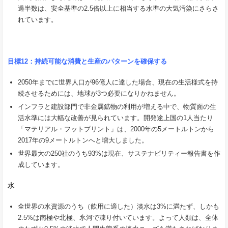
過半数は、安全基準の2.5倍以上に相当する水準の大気汚染にさらさ
れています。
目標
12
：持続可能な消費と生産のパターンを確保する
2050年までに世界人口が96億人に達した場合、現在の生活様式を持
続させるためには、地球が3つ必要になりかねません。
インフラと建設部門で非金属鉱物の利用が増える中で、物質面の生
活水準には大幅な改善が見られています。開発途上国の1人当たり
「マテリアル・フットプリント」は、2000年の5メートルトンから
2017年の9メートルトンへと増大しました。
世界最大の250社のうち93%は現在、サステナビリティー報告書を作
成しています。
水
全世界の水資源のうち（飲用に適した）淡水は3%に満たず、しかも
2.5%は南極や北極、氷河で凍り付いています。よって人類は、全体