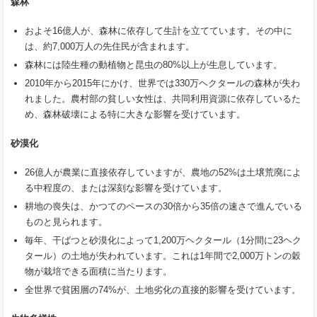
森林
およそ16億人が、森林に依存して生計を立てています。その中に
は、約7,000万人の先住民が含まれます。
森林には陸生種の動植物と昆虫の80%以上が生息しています。
2010年から2015年にかけ、世界では330万ヘクタールの森林が失わ
れました。農村部の貧しい女性は、共同利用資源に依存しているた
め、森林破壊による特に大きな影響を受けています。
砂漠化
26億人が農業に直接依存していますが、農地の52%は土壌荒廃によ
る中程度の、または深刻な影響を受けています。
耕地の喪失は、かつてのペースの30倍から35倍の速さで進んでいる
ものと見られます。
毎年、干ばつと砂漠化によって1,200万ヘクタール（1分間に23ヘク
タール）の土地が失われています。これは1年間で2,000万トンの穀
物が栽培できる面積に当たります。
全世界で貧困層の74%が、土地劣化の直接的影響を受けています。