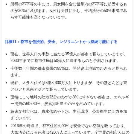
所得の不平等の中には、男女間を含む世帯内の不平等に起因するも
のが30%に及びます。女性は男性に比し、平均所得の50%未満で暮
らす可能性も高くなっています。
目標
11
：都市を包摂的、安全、レジリエントかつ持続可能にする
現在、世界人口の半数に当たる35億人が都市で暮らしていますが、
2030年までに都市住民は50億人に達するものと予測されます。
今後数十年間の都市膨張の95%は、開発途上地域で起きると見られ
ます。
現在、スラム住民は8億8,300万人に上りますが、そのほとんどは東
アジアと東南アジアで暮らしています。
面積にして地球の陸地部分のわずか3%にすぎない都市は、エネルギ
ー消費の60~80%、炭素排出量の75%を占めています。
急速な都市化は、真水供給や下水、生活環境、公衆衛生に圧力を加
えています。
2016年の時点で、都市住民の90%は安全でない空気を吸っており、
大気汚染による死者は420万人に上っています。全世界の都市人口の