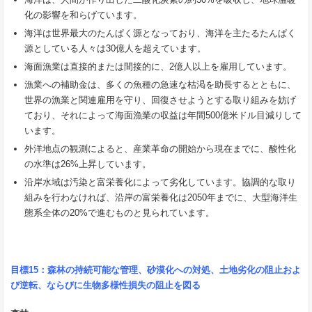
化の影響を和らげています。
海洋は世界最大のたんぱく源となっており、海洋を主たるたんぱく
源としている人々は30億人を超えています。
海面漁業は直接的または間接的に、2億人以上を雇用しています。
漁業への補助金は、多くの魚種の急速な枯渇を助長するとともに、
世界の漁業と関連雇用を守り、回復させようとする取り組みを妨げ
ており、それによって海面漁業の収益は年間500億米ドル目減りして
います。
外洋地点の観測によると、産業革命の開始から現在までに、酸性化
の水準は26%上昇しています。
沿岸水域は汚染と富栄養化によって劣化しています。協調的な取り
組みを行わなければ、沿岸の富栄養化は2050年までに、大型海洋生
態系全体の20%で進むものと見られています。
目標
15
：森林の持続可能な管理、砂漠化への対処、土地劣化の阻止およ
び逆転、ならびに生物多様性損失の阻止を図る