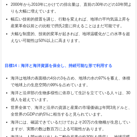
2000年から2010年にかけての排出量は、直前の30年のどの10年間よ
りも大幅に増えています。
幅広い技術的措置を講じ、行動を変えれば、地球の平均気温上昇を
産業革命以前との比較で摂氏2度に抑えることはまだ可能です。
大幅な制度的、技術的変革が起きれば、地球温暖化がこの水準を超
えない可能性は50%以上に高まります。
目標
14
：海洋と海洋資源を保全し、持続可能な形で利用する
海洋は地球の表面積の4分の3を占め、地球の水の97%を蓄え、体積
で地球上の生息空間の99%を占めています。
海洋と沿岸部の生物多様性に依存して生計を立てている人々は、30
億人を超えています。
世界全体で、海洋と沿岸の資源と産業の市場価値は年間3兆ドルと、
全世界のGDPの約5%に相当すると見られています。
海洋には、確認できているだけでおよそ20万の生物種が生息してい
ますが、実際の数は数百万に上る可能性があります。
海洋は、人間が作り出した二酸化炭素の約30%を吸収し、地球温暖