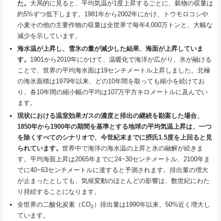
た。
大局的に見ると、平均気温が1度上昇するごとに、穀物の収量は
約5%ずつ低下します。1981年から2002年にかけ、トウモロコシや
小麦その他の主要作物の収量は全世界で毎年4,000万トンと、大幅な
減少を示しています。
海水温が上昇し、雪氷の量が減少した結果、海面が上昇していま
す。
1901から2010年にかけて、温暖化で海洋が広がり、氷が融ける
ことで、世界の平均海水面は19センチメートル上昇しました。北極
の海氷面積は1979年以来、どの10年間を取っても縮小を続けてお
り、各10年間の縮小幅の平均は107万平方キロメートルに及んでい
ます。
現状における温室効果ガスの濃度と排出の継続を勘案した場合、
1850
年から
1900
年の期間を基準とする地球の平均気温上昇は、一つ
を除くすべてのシナリオで、今世紀末までに摂氏
1.5
度を上回ると見
られています。
世界中で海洋の海水温の上昇と氷の融解が続きま
す。平均海面上昇は2065年までに24~30センチメートル、2100年ま
でに40~63センチメートルに達すると予測されます。排出量の増大
が止まったとしても、気候変動のほとんどの影響は、数世紀にわた
り持続することになります。
全世界の二酸化炭素（CO
）排出量は1990年以来、50%近く増大し
2
ています。