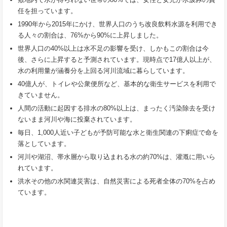
任を担っています。
1990年から2015年にかけ、世界人口のうち改良飲料水源を利用でき
る人々の割合は、76%から90%に上昇しました。
世界人口の40%以上は水不足の影響を受け、しかもこの割合は今
後、さらに上昇すると予測されています。現時点で17億人以上が、
水の利用量が涵養分を上回る河川流域に暮らしています。
40億人が、トイレや公衆便所など、基本的な衛生サービスを利用で
きていません。
人間の活動に起因する排水の80%以上は、まったく汚染除去を受け
ないまま河川や海に投棄されています。
毎日、1,000人近い子どもが予防可能な水と衛生関連の下痢症で命を
落としています。
河川や湖沼、帯水層から取り込まれる水の約70%は、灌漑に用いら
れています。
洪水その他の水関連災害は、自然災害による死者全体の70%を占め
ています。