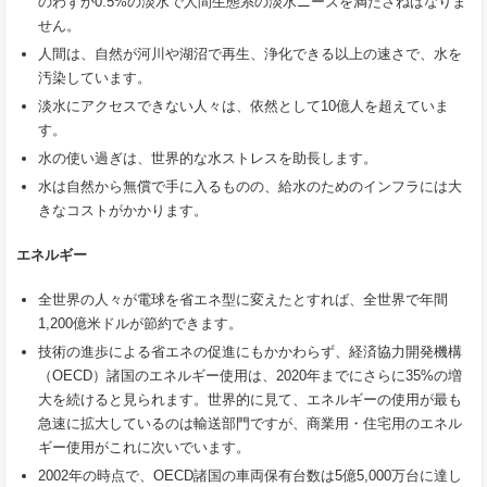
のわずか0.5%の淡水で人間生態系の淡水ニーズを満たさねばなりま
せん。
人間は、自然が河川や湖沼で再生、浄化できる以上の速さで、水を
汚染しています。
淡水にアクセスできない人々は、依然として10億人を超えていま
す。
水の使い過ぎは、世界的な水ストレスを助長します。
水は自然から無償で手に入るものの、給水のためのインフラには大
きなコストがかかります。
エネルギー
全世界の人々が電球を省エネ型に変えたとすれば、全世界で年間
1,200億米ドルが節約できます。
技術の進歩による省エネの促進にもかかわらず、経済協力開発機構
（OECD）諸国のエネルギー使用は、2020年までにさらに35%の増
大を続けると見られます。世界的に見て、エネルギーの使用が最も
急速に拡大しているのは輸送部門ですが、商業用・住宅用のエネル
ギー使用がこれに次いでいます。
2002年の時点で、OECD諸国の車両保有台数は5億5,000万台に達し