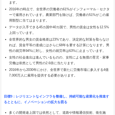
ます。
2016年の時点で、全世界の労働者の61%がインフォーマル・セクタ
ーで雇用されています。農業部門を除けば、労働者の51%がこの雇
用類型に当てはまります。
データが入手できる45カ国中40カ国で、男性の賃金は女性を12.5%
上回っています。
全世界的な男女の賃金格差は23%であり、決定的な対策を取らなけ
れば、賃金平等の達成にはさらに68年を要する計算になります。男
性の就労率94%に対し、女性の就労率は63%に止まっています。
女性の社会進出は進んでいるものの、女性による無償の育児・家事
労働は依然として男性の2.6倍に当たります。
2016年から2030年にかけ、全世界で新たに労働市場に参入する4億
7,000万人に雇用を提供する必要があります。
目標
9
：レジリエントなインフラを整備し、持続可能な産業化を推進す
るとともに、イノベーションの拡大を図る
多くの開発途上国では依然として、道路や情報通信技術、衛生施