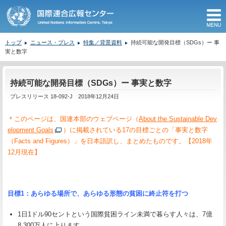
M
トップ
ニュース・プレス
特集／背景資料
持続可能な開発目標（SDGs）ー 事
実と数字
ここから本文です。
持続可能な開発目標（SDGs）ー 事実と数字
プレスリリース 18-092-J 2018年12月24日
＊このページは、国連本部のウェブページ（
About the Sustainable Dev
elopment Goals
）に掲載されている17の目標ごとの「事実と数字
（Facts and Figures）」を日本語訳し、まとめたものです。【2018年
12月現在】
目標
1
：あらゆる場所で、あらゆる形態の貧困に終止符を打つ
1日1ドル90セントという国際貧困ライン未満で暮らす人々は、7億
8,300万人に上ります。