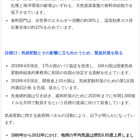
乱獲と海洋環境の破壊はいずれも、天然資源基盤の食料供給能力を
低下させています。
食料部門は、全世界のエネルギー消費の約30%と、温室効果ガス排
出量全体の約22%を占めています。
目標13：気候変動とその影響に立ち向かうため、緊急対策を取る
2018年4月現在、175カ国がパリ協定を批准し、168カ国は国連気候
変動枠組条約事務局に初回の自国が決定する貢献を伝えています。
2018年4月現在、開発途上10カ国は、気候変動対策のための第1次国
内適応計画 を完成、提出しています。
先進締約国は引き続き、緩和対策のために2020年までに年間1,000億
ドルを共同で動員するという目標の達成に向けて前進しています。
気候変動に関する政府間パネルの活動により、以下が明らかになってい
ます。
1880
年から
2012
年にかけ、地球の平均気温は摂氏
0.85
度上昇しまし