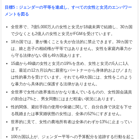
目標
5
：ジェンダーの平等を達成し、すべての女性と女児のエンパワー
メントを図る
全世界で、7億5,000万人の女性と女児が18歳未満で結婚し、30カ国
で少なくとも2億人の女性と女児がFGMを受けています。
18カ国では、妻が働くことを夫が合法的に禁止できます。39カ国で
は、娘と息子の相続権が平等ではありません。女性を家庭内暴力か
ら守る法律がない国も49カ国あります。
15歳から49歳の女性と女児の19%を含め、女性と女児の5人に1人
は、最近の12カ月以内に親密なパートナーから身体的および／また
は性的暴力を受けています。それでも49カ国には、女性をこのよう
な暴力から具体的に保護する法律がありません。
全世界で女性の政界進出がかなり進んでいるものの、女性国会議員
の割合は7%と、男女同数にはまだ程遠い状況にあります。
性的関係、避妊手段の使用や保健に関して、自分自身で決定を下せ
る既婚または事実婚状態の女性は、全体の52%にすぎません。
世界的に見て、女性の農地所有者は全体のわずか13%に止まってい
ます。
100カ国以上が、ジェンダー平等への予算配分を追跡する行動を起こ