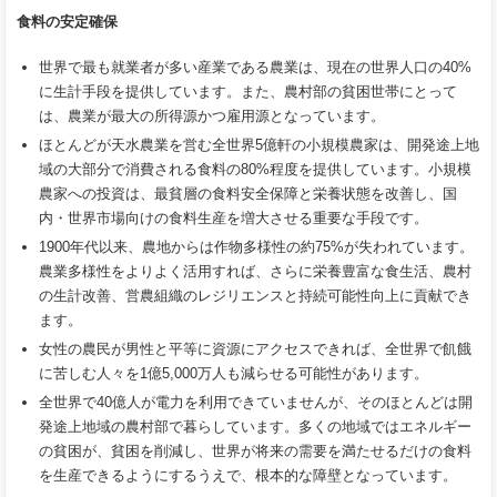
食料の安定確保
世界で最も就業者が多い産業である農業は、現在の世界人口の40%
に生計手段を提供しています。また、農村部の貧困世帯にとって
は、農業が最大の所得源かつ雇用源となっています。
ほとんどが天水農業を営む全世界5億軒の小規模農家は、開発途上地
域の大部分で消費される食料の80%程度を提供しています。小規模
農家への投資は、最貧層の食料安全保障と栄養状態を改善し、国
内・世界市場向けの食料生産を増大させる重要な手段です。
1900年代以来、農地からは作物多様性の約75%が失われています。
農業多様性をよりよく活用すれば、さらに栄養豊富な食生活、農村
の生計改善、営農組織のレジリエンスと持続可能性向上に貢献でき
ます。
女性の農民が男性と平等に資源にアクセスできれば、全世界で飢餓
に苦しむ人々を1億5,000万人も減らせる可能性があります。
全世界で40億人が電力を利用できていませんが、そのほとんどは開
発途上地域の農村部で暮らしています。多くの地域ではエネルギー
の貧困が、貧困を削減し、世界が将来の需要を満たせるだけの食料
を生産できるようにするうえで、根本的な障壁となっています。