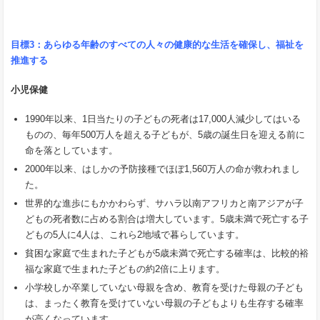
目標
3
：あらゆる年齢のすべての人々の健康的な生活を確保し、福祉を
推進する
小児保健
1990年以来、1日当たりの子どもの死者は17,000人減少してはいる
ものの、毎年500万人を超える子どもが、5歳の誕生日を迎える前に
命を落としています。
2000年以来、はしかの予防接種でほぼ1,560万人の命が救われまし
た。
世界的な進歩にもかかわらず、サハラ以南アフリカと南アジアが子
どもの死者数に占める割合は増大しています。5歳未満で死亡する子
どもの5人に4人は、これら2地域で暮らしています。
貧困な家庭で生まれた子どもが5歳未満で死亡する確率は、比較的裕
福な家庭で生まれた子どもの約2倍に上ります。
小学校しか卒業していない母親を含め、教育を受けた母親の子ども
は、まったく教育を受けていない母親の子どもよりも生存する確率
が高くなっています。