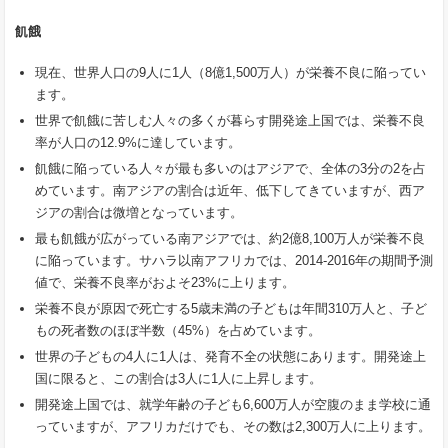
飢餓
現在、世界人口の9人に1人（8億1,500万人）が栄養不良に陥ってい
ます。
世界で飢餓に苦しむ人々の多くが暮らす開発途上国では、栄養不良
率が人口の12.9%に達しています。
飢餓に陥っている人々が最も多いのはアジアで、全体の3
分の
2
を占
めています。南アジアの割合は近年、低下してきていますが、西ア
ジアの割合は微増となっています。
最も飢餓が広がっている南アジアでは、約2億8,100万人が栄養不良
に陥っています。サハラ以南アフリカでは、2014‐2016年の期間予測
値で、栄養不良率がおよそ23%に上ります。
栄養不良が原因で死亡する5歳未満の子どもは年間310万人と、子ど
もの死者数のほぼ半数（45%）を占めています。
世界の子どもの4人に1人は、発育不全の状態にあります。開発途上
国に限ると、この割合は3人に1人に上昇します。
開発途上国では、就学年齢の子ども6,600万人が空腹のまま学校に通
っていますが、アフリカだけでも、その数は2,300万人に上ります。