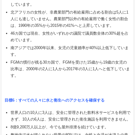
しています。
北アフリカの女性が、非農業部門の有給雇用に占める割合は5人に1
人にも達していません。農業部門以外の有給雇用で働く女性の割合
は、1990年の35%から2015年の41%へと上昇しています。
46カ国では現在、女性がいずれかの議院で議員数全体の30%超を占
めています。
南アジアでは2000年以来、女児の児童婚率が40%以上低下していま
す。
FGMの慣行が残る30カ国で、FGMを受けた15歳から19歳の女児の
比率は、2000年の2人に1人から2017年の3人に1人へと低下していま
す。
目標
6
：すべての人々に水と衛生へのアクセスを確保する
世界人口の10人に3人は、安全に管理された飲料水サービスを利用で
きず、10人の6人は、安全に管理された衛生施設を利用できません。
8億9,200万人以上が、今でも屋外排泄を続けています。
敷地内で水が得られない世帯の80%では、女性と女児が水汲みの責