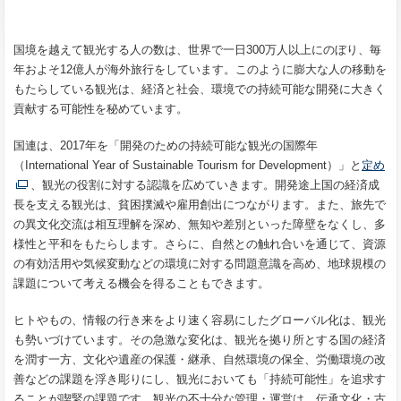
国境を越えて観光する人の数は、世界で一日300万人以上にのぼり、毎
年およそ12億人が海外旅行をしています。このように膨大な人の移動を
もたらしている観光は、経済と社会、環境での持続可能な開発に大きく
貢献する可能性を秘めています。
国連は、2017年を「開発のための持続可能な観光の国際年
（International Year of Sustainable Tourism for Development）」と
定め
、観光の役割に対する認識を広めていきます。開発途上国の経済成
長を支える観光は、貧困撲滅や雇用創出につながります。また、旅先で
の異文化交流は相互理解を深め、無知や差別といった障壁をなくし、多
様性と平和をもたらします。さらに、自然との触れ合いを通じて、資源
の有効活用や気候変動などの環境に対する問題意識を高め、地球規模の
課題について考える機会を得ることもできます。
ヒトやもの、情報の行き来をより速く容易にしたグローバル化は、観光
も勢いづけています。その急激な変化は、観光を拠り所とする国の経済
を潤す一方、文化や遺産の保護・継承、自然環境の保全、労働環境の改
善などの課題を浮き彫りにし、観光においても「持続可能性」を追求す
ることが喫緊の課題です。観光の不十分な管理・運営は、伝承文化・古