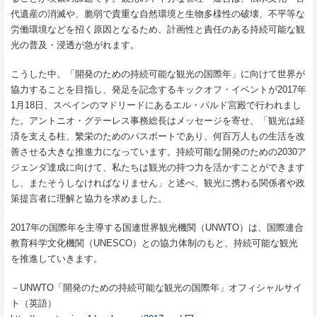
代遺産の消滅や、脆弱で貴重な自然環境と生物多様性の破壊、不平等な
労働環境などを招く原因となるため、計画性と責任のある持続可能な観
光の普及・浸透が急がれます。
こうした中、「開発のための持続可能な観光の国際年」に向けて世界が
協力することを目指し、発足を記念するキックオフ・イベントが2017年
1月18日、スペインのマドリードにあるエル・パルド宮殿で行われまし
た。アントニオ・グテーレス事務総長はメッセージを寄せ、「観光は経
済を支える柱、繁栄のためのパスポートであり、何百万人もの生活を改
善させる大きな推進力になっています。持続可能な開発のための2030ア
ジェンダ達成に向けて、私たちは観光の持つ力を活かすことができます
し、またそうしなければなりません」と述べ、観光に携わる関係者や政
策提言者に理解と協力を求めました。
2017年の国際年を主導する国連世界観光機関（UNWTO）は、国際連合
教育科学文化機関（UNESCO）との協力体制のもと、持続可能な観光
を推進していきます。
－UNWTO「開発のための持続可能な観光の国際年」オフィシャルサイ
ト（英語）