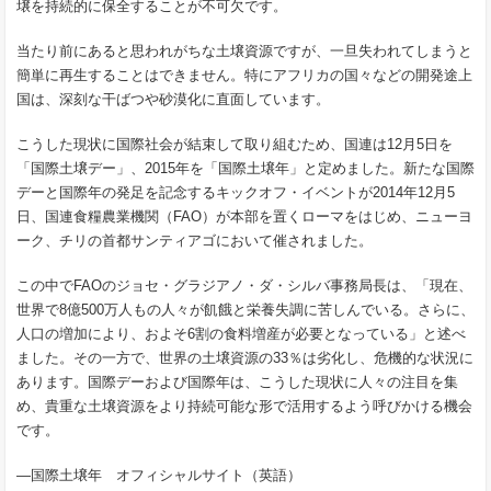
壌を持続的に保全することが不可欠です。
当たり前にあると思われがちな土壌資源ですが、一旦失われてしまうと
簡単に再生することはできません。特にアフリカの国々などの開発途上
国は、深刻な干ばつや砂漠化に直面しています。
こうした現状に国際社会が結束して取り組むため、国連は12月5日を
「国際土壌デー」、2015年を「国際土壌年」と定めました。新たな国際
デーと国際年の発足を記念するキックオフ・イベントが2014年12月5
日、国連食糧農業機関（FAO）が本部を置くローマをはじめ、ニューヨ
ーク、チリの首都サンティアゴにおいて催されました。
この中でFAOのジョセ・グラジアノ・ダ・シルバ事務局長は、「現在、
世界で8億500万人もの人々が飢餓と栄養失調に苦しんでいる。さらに、
人口の増加により、およそ6割の食料増産が必要となっている」と述べ
ました。その一方で、世界の土壌資源の33％は劣化し、危機的な状況に
あります。国際デーおよび国際年は、こうした現状に人々の注目を集
め、貴重な土壌資源をより持続可能な形で活用するよう呼びかける機会
です。
―国際土壌年 オフィシャルサイト（英語）