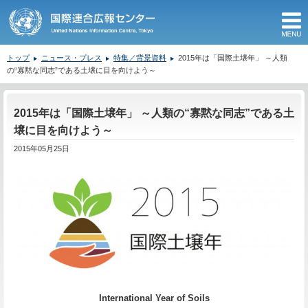
M
トップ
ニュース・プレス
特集／背景資料
2015年は「国際土壌年」 ～人類
の“寡黙な同志”である土壌に目を向けよう～
ここから本文です。
2015年は「国際土壌年」 ～人類の“寡黙な同志”である土
壌に目を向けよう～
2015年05月25日
International Year of Soils