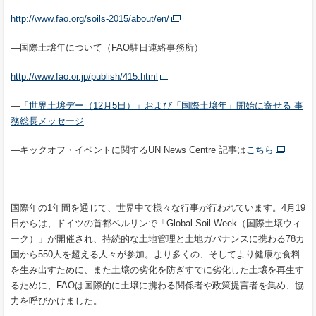
http://www.fao.org/soils-2015/about/en/
―国際土壌年について（FAO駐日連絡事務所）
http://www.fao.or.jp/publish/415.html
―
「世界土壌デー（12月5日）」および「国際土壌年」開始に寄せる 事
務総長メッセージ
―キックオフ・イベントに関するUN News Centre 記事は
こちら
国際年の1年間を通じて、世界中で様々な行事が行われています。4月19
日からは、ドイツの首都ベルリンで「Global Soil Week（国際土壌ウィ
ーク）」が開催され、持続的な土地管理と土地ガバナンスに携わる78カ
国から550人を超える人々が参加。より多くの、そしてより健康な食料
を生み出すために、また土壌の劣化を防ぎすでに劣化した土壌を再生す
るために、FAOは国際的に土壌に携わる関係者や政策提言者を集め、協
力を呼びかけました。