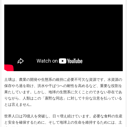
土壌は、農業の開発や生態系の維持に必要不可欠な資源です。水資源の
保存やろ過を助け、洪水や干ばつへの耐性を高めるなど、重要な役割を
果たしています。しかし、地球の生態系に欠くことのできない存在であ
りながら、人類はこの「寡黙な同志」に対して十分な注意を払っている
とは言えません。
世界人口は70億人を突破し、日々増え続けています。必要な食料の生産
と安全を確保するために、そして地球上の生命を維持するためには、土