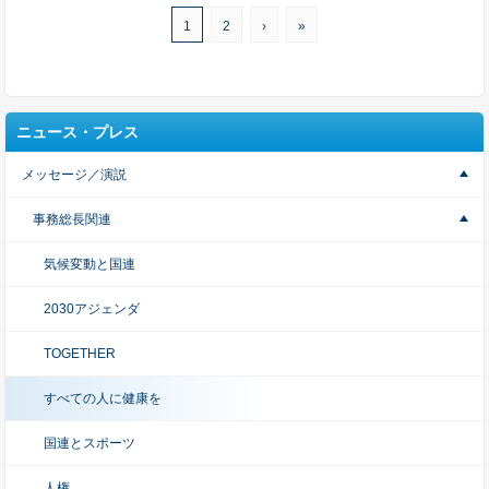
1
2
›
»
ニュース・プレス
メッセージ／演説
事務総長関連
気候変動と国連
2030アジェンダ
TOGETHER
すべての人に健康を
国連とスポーツ
人権