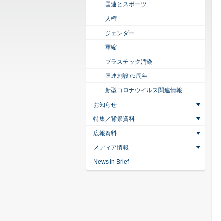
国連とスポーツ
人権
ジェンダー
軍縮
プラスチック汚染
国連創設75周年
新型コロナウイルス関連情報
お知らせ
特集／背景資料
広報資料
メディア情報
News in Brief