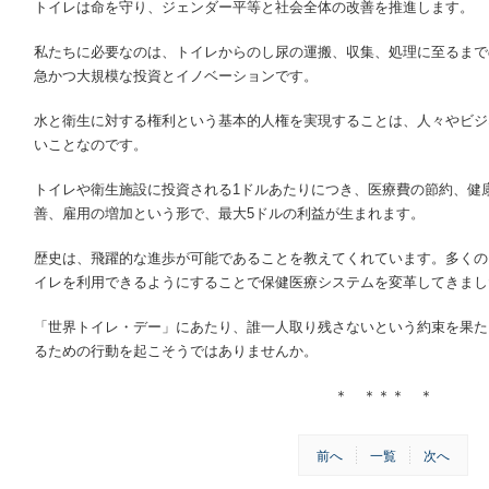
トイレは命を守り、ジェンダー平等と社会全体の改善を推進します。
私たちに必要なのは、トイレからのし尿の運搬、収集、処理に至るまで
急かつ大規模な投資とイノベーションです。
水と衛生に対する権利という基本的人権を実現することは、人々やビジ
いことなのです。
トイレや衛生施設に投資される1ドルあたりにつき、医療費の節約、健
善、雇用の増加という形で、最大5ドルの利益が生まれます。
歴史は、飛躍的な進歩が可能であることを教えてくれています。多くの
イレを利用できるようにすることで保健医療システムを変革してきまし
「世界トイレ・デー」にあたり、誰一人取り残さないという約束を果た
るための行動を起こそうではありませんか。
＊ ＊＊＊ ＊
前へ
一覧
次へ