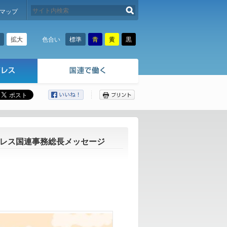
検索する
マップ
拡大
標準
青
黄
黒
色合い
ここから本文です。
ーレス国連事務総長メッセージ