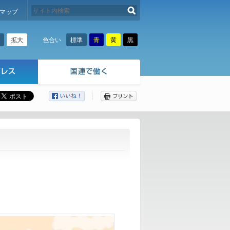
検索する
マップ
拡大
標準
青
黄
黒
色合い
ここから本文です。