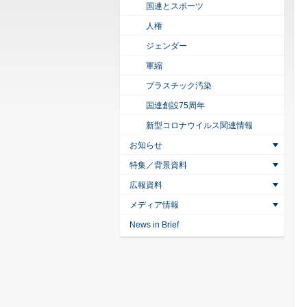
国連とスポーツ
人権
ジェンダー
軍縮
プラスチック汚染
国連創設75周年
新型コロナウイルス関連情報
お知らせ
特集／背景資料
広報資料
メディア情報
News in Brief