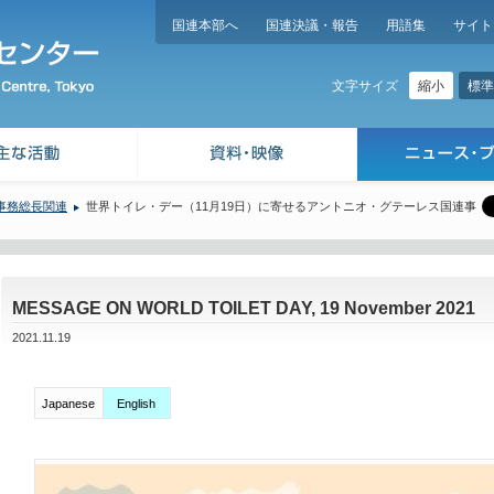
国連本部へ
国連決議・報告
用語集
サイト
縮小
標準
文字サイズ
事務総長関連
世界トイレ・デー（11月19日）に寄せるアントニオ・グテーレス国連事
MESSAGE ON WORLD TOILET DAY, 19 November 2021
2021.11.19
Japanese
English