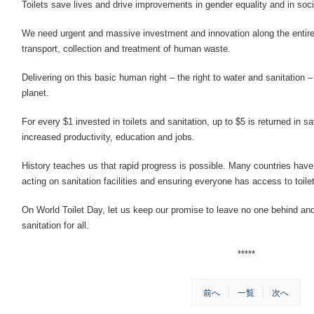
Toilets save lives and drive improvements in gender equality and in soc
We need urgent and massive investment and innovation along the entire ‘s
transport, collection and treatment of human waste.
Delivering on this basic human right – the right to water and sanitation 
planet.
For every $1 invested in toilets and sanitation, up to $5 is returned in s
increased productivity, education and jobs.
History teaches us that rapid progress is possible. Many countries hav
acting on sanitation facilities and ensuring everyone has access to toile
On World Toilet Day, let us keep our promise to leave no one behind and 
sanitation for all.
*****
前へ
一覧
次へ