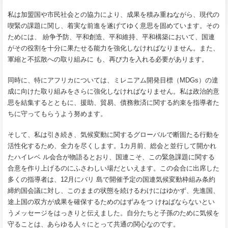
私は加盟国や市民社会との協力により、成果を積み重ねながら、現代の
喫緊の課題に関し、着実な前進を遂げてゆく意思を固めています。その
ためには、 紛争予防、平和創造、平和維持、平和構築において、国連
がその役割を十分に果たせる能力を強化しなければなりません。また、
軍縮と不拡散への取り組みに も、再び力を入れる必要があります。
同時に、特にアフリカについては、ミレニアム開発目標（MDGs）の達
成に向けた取り組みをさらに強化しなければなりません。私は政治的意
思を結集するとともに、援助、貿易、債務救済に関する約束を指導者た
ちに守ってもらうよう努めます。
そして、私は引き続き、気候変動に関するグローバルで断固たる行動を
活性化するため、全力を尽くします。1カ月前、総会と並行して開かれ
たハイレベ ル会合が物語るとおり、国連こそ、この緊急課題に関する
合意を作り上げるのにふさわしい場だといえます。この会合に出席した
多くの指導者は、12月にバリ 島で開催予定の国連気候変動枠組み条約
締約国会議に対し、このままの状態を続けるわけにはゆかず、先進国、
途上国の双方が成果を確保するためのはずみをつ けねばならないとい
うメッセージをはっきりと伝えました。自分たちと子孫のために気候を
守ることは、あらゆる人々にとって共通の関心なのです。