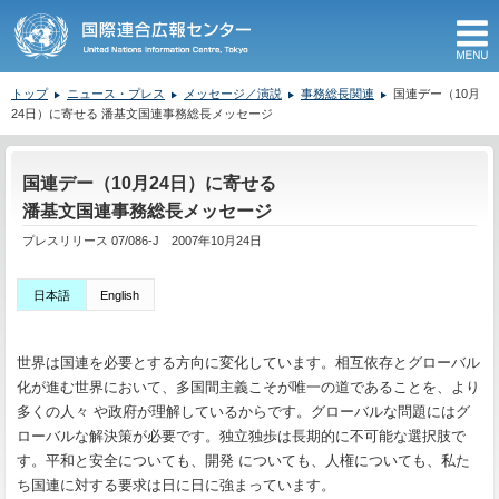
M
トップ
ニュース・プレス
メッセージ／演説
事務総長関連
国連デー（10月
24日）に寄せる 潘基文国連事務総長メッセージ
ここから本文です。
国連デー（10月24日）に寄せる
潘基文国連事務総長メッセージ
プレスリリース 07/086-J 2007年10月24日
日本語
English
世界は国連を必要とする方向に変化しています。相互依存とグローバル
化が進む世界において、多国間主義こそが唯一の道であることを、より
多くの人々 や政府が理解しているからです。グローバルな問題にはグ
ローバルな解決策が必要です。独立独歩は長期的に不可能な選択肢で
す。平和と安全についても、開発 についても、人権についても、私た
ち国連に対する要求は日に日に強まっています。