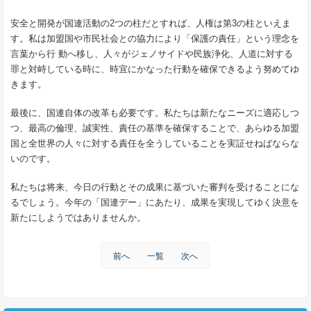
安全と開発が国連活動の2つの柱だとすれば、人権は第3の柱といえま
す。私は加盟国や市民社会との協力により「保護の責任」という理念を
言葉から行 動へ移し、人々がジェノサイドや民族浄化、人道に対する
罪と対峙している時に、時宜にかなった行動を確保できるよう努めてゆ
きます。
最後に、国連自体の改革も必要です。私たちは新たなニーズに適応しつ
つ、最高の倫理、誠実性、責任の基準を確保することで、あらゆる加盟
国と全世界の人々に対する責任を全うしていることを実証せねばならな
いのです。
私たちは将来、今日の行動とその成果に基づいた審判を受けることにな
るでしょう。今年の「国連デー」にあたり、成果を実現してゆく決意を
新たにしようではありませんか。
前へ
一覧
次へ