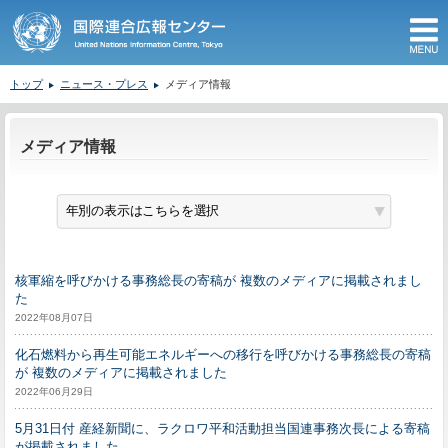
M
トップ
ニュース・プレス
メディア情報
ここから本文です。
メディア情報
核軍縮を呼びかける事務総長の寄稿が 複数のメディアに掲載されまし
た
2022年08月07日
化石燃料から再生可能エネルギーへの移行を呼びかける事務総長の寄稿
が 複数のメディアに掲載されました
2022年06月29日
5月31日付 産経新聞に、ラクロワ平和活動担当国連事務次長による寄稿
が掲載されました