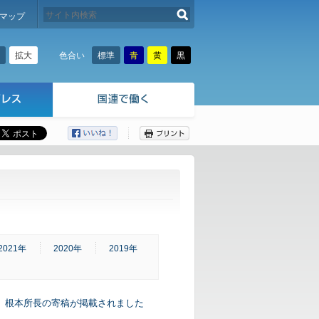
検索する
マップ
拡大
標準
青
黄
黒
色合い
ここから本文です。
2021年
2020年
2019年
に、根本所長の寄稿が掲載されました