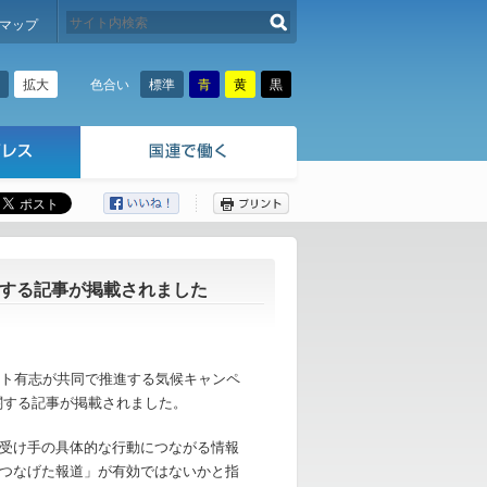
検索する
マップ
拡大
標準
青
黄
黒
色合い
ここから本文です。
に関する記事が掲載されました
パクト有志が共同で推進する気候キャンペ
関する記事が掲載されました。
受け手の具体的な行動につながる情報
つなげた報道」が有効ではないかと指