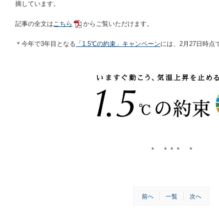
摘しています。
記事の全文は
こちら
からご覧いただけます。
＊今年で3年目となる
「1.5℃の約束」キャンペーン
には、2月27日時点
＊ ＊＊＊ ＊
前へ
一覧
次へ