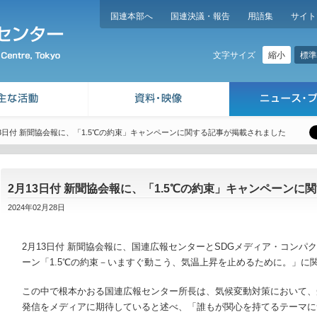
国連本部へ
国連決議・報告
用語集
サイト
縮小
標準
文字サイズ
13日付 新聞協会報に、「1.5℃の約束」キャンペーンに関する記事が掲載されました
2月13日付 新聞協会報に、「1.5℃の約束」キャンペーン
2024年02月28日
2月13日付 新聞協会報に、国連広報センターとSDGメディア・コン
ーン「1.5℃の約束－いますぐ動こう、気温上昇を止めるために。」に
この中で根本かおる国連広報センター所長は、気候変動対策において、
発信をメディアに期待していると述べ、「誰もが関心を持てるテーマに