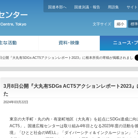
国連本部へ
国連決議・報告
用語集
サイト
縮小
標準
文字サイズ
8日公開『大丸有SDGs ACT5アクションレポート2023』に根本所長の寄稿が掲載されまし
3月8日公開『大丸有SDGs ACT5アクションレポート202
た
2024年03月22日
東京の大手町・丸の内・有楽町地区（大丸有）を起点にSDGs達成に向
ACT5」。国連広報センターは取り組み4年目となる2023年度の活動
境」「ひとと社会のWELL」「ダイバーシティ＆インクルージョン」