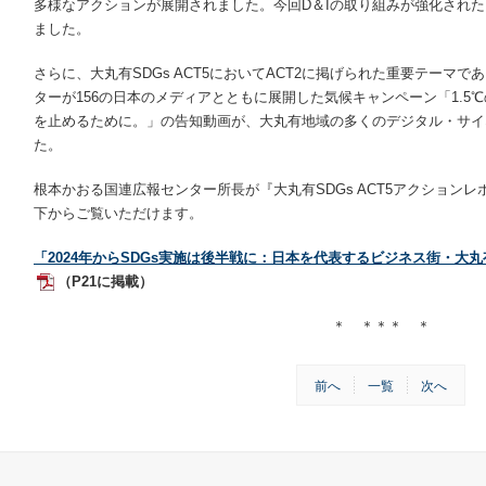
多様なアクションが展開されました。今回D＆Iの取り組みが強化され
ました。
さらに、大丸有SDGs ACT5においてACT2に掲げられた重要テーマ
ターが156の日本のメディアとともに展開した気候キャンペーン「1.5℃
を止めるために。」の告知動画が、大丸有地域の多くのデジタル・サイネ
た。
根本かおる国連広報センター所長が『大丸有SDGs ACT5アクションレ
下からご覧いただけます。
「2024年からSDGs実施は後半戦に：日本を代表するビジネス街・大
（P21に掲載）
＊ ＊＊＊ ＊
前へ
一覧
次へ