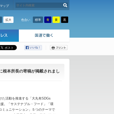
検索する
マップ
拡大
標準
青
黄
黒
色合い
ここから本文です。
3』に根本所長の寄稿が掲載されまし
けた活動を推進する「大丸有SDGs
を後援。「サステナブル・フード」「環
「コミュニケーション」５つのテーマで