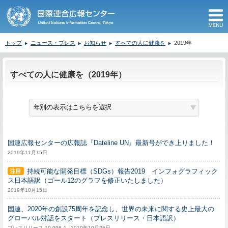
M
トップ
ニュース・プレス
お知らせ
すべての人に健康を
2019年
ここから本文です。
すべての人に健康を（2019年）
国連広報センターの広報誌『Dateline UN』最新号ができ上りました！
2019年11月15日
持続可能な開発目標（SDGs）報告2019 インフォグラフィック
ス日本語訳（ゴール12のグラフを修正いたしました）
2019年10月15日
国連、2020年の創設75周年を記念し、世界の未来に関する史上最大の
グローバル対話をスタート（プレスリリース・日本語訳）
プレスリリース 19-096-J 2019年10月25日