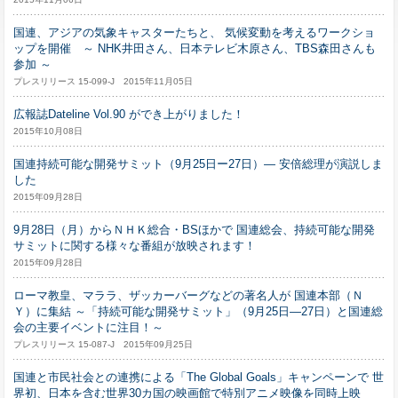
国連、アジアの気象キャスターたちと、 気候変動を考えるワークショ
ップを開催 ～ NHK井田さん、日本テレビ木原さん、TBS森田さんも
参加 ～
プレスリリース 15-099-J 2015年11月05日
広報誌Dateline Vol.90 ができ上がりました！
2015年10月08日
国連持続可能な開発サミット（9月25日ー27日）― 安倍総理が演説しま
した
2015年09月28日
9月28日（月）からＮＨＫ総合・BSほかで 国連総会、持続可能な開発
サミットに関する様々な番組が放映されます！
2015年09月28日
ローマ教皇、マララ、ザッカーバーグなどの著名人が 国連本部（Ｎ
Ｙ）に集結 ～「持続可能な開発サミット」（9月25日―27日）と国連総
会の主要イベントに注目！～
プレスリリース 15-087-J 2015年09月25日
国連と市民社会との連携による「The Global Goals」キャンペーンで 世
界初、日本を含む世界30カ国の映画館で特別アニメ映像を同時上映