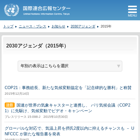
M
トップ
ニュース・プレス
お知らせ
2030アジェンダ
2015年
ここから本文です。
2030アジェンダ（2015年）
COP21：事務総長、新たな気候変動協定を「記念碑的な勝利」と称賛
2015年12月14日
国連が世界の気象キャスターと連携し、 パリ気候会議（COP2
1）に先駆け、気候変動でビデオ・キャンペーン
プレスリリース 15-098-J 2015年10月30日
グローバルな対応で、気温上昇を摂氏2度以内に抑えるチャンスも － U
NFCCC が新たな報告書を発表
2015年11月06日