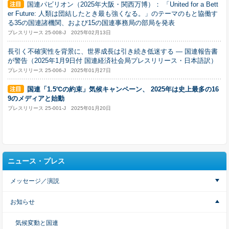
国連パビリオン（2025年大阪・関西万博）： 「United for a Bett
er Future: 人類は団結したとき最も強くなる。」のテーマのもと協働す
る35の国連諸機関、および15の国連事務局の部局を発表
プレスリリース 25-008-J 2025年02月13日
長引く不確実性を背景に、世界成長は引き続き低迷する — 国連報告書
が警告（2025年1月9日付 国連経済社会局プレスリリース・日本語訳）
プレスリリース 25-006-J 2025年01月27日
国連「1.5℃の約束」気候キャンペーン、 2025年は史上最多の16
9のメディアと始動
プレスリリース 25-001-J 2025年01月20日
ニュース・プレス
メッセージ／演説
お知らせ
気候変動と国連