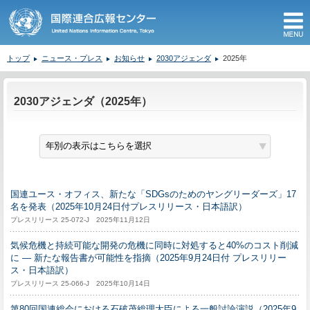
M
トップ
ニュース・プレス
お知らせ
2030アジェンダ
2025年
ここから本文です。
2030アジェンダ（2025年）
国連ユース・オフィス、新たな「SDGsのためのヤングリーダーズ」17
名を発表（2025年10月24日付プレスリリース・日本語訳）
プレスリリース 25-072-J 2025年11月12日
気候危機と持続可能な開発の危機に同時に対処すると40%のコスト削減
に ― 新たな報告書が可能性を指摘（2025年9月24日付 プレスリリー
ス・日本語訳）
プレスリリース 25-066-J 2025年10月14日
第80回国連総会における石破茂総理大臣による一般討論演説（2025年9