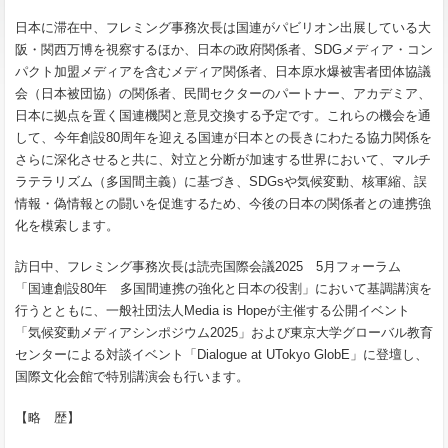
日本に滞在中、フレミング事務次長は国連がパビリオン出展している大
阪・関西万博を視察するほか、日本の政府関係者、
SDG
メディア・コン
パクト加盟メディアを含むメディア関係者、日本原水爆被害者団体協議
会（日本被団協）の関係者、民間セクターのパートナー、アカデミア、
日本に拠点を置く国連機関と意見交換する予定です。これらの機会を通
して、今年創設
80
周年を迎える国連が日本との長きにわたる協力関係を
さらに深化させると共に、対立と分断が加速する世界において、マルチ
ラテラリズム（多国間主義）に基づき、
SDGs
や気候変動、核軍縮、誤
情報・偽情報との闘いを促進するため、今後の日本の関係者との連携強
化を模索します。
訪日中、フレミング事務次長は読売国際会議
2025
5
月フォーラム
「国連創設
80
年 多国間連携の強化と日本の役割」において基調講演を
行うとともに、一般社団法人
Media is Hope
が主催する公開イベント
「気候変動メディアシンポジウム
2025
」および東京大学グローバル教育
センターによる対談イベント「
Dialogue at UTokyo GlobE
」に登壇し、
国際文化会館で特別講演会も行います。
【略 歴】