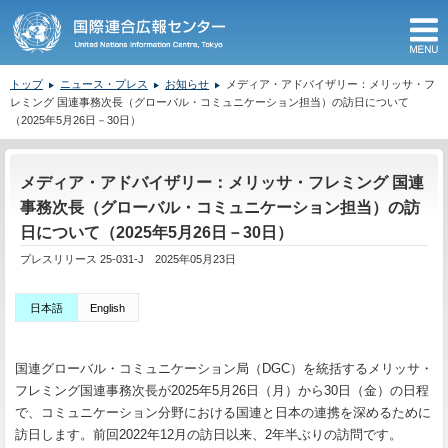
M
トップ
ニュース・プレス
お知らせ
メディア・アドバイザリー：メリッサ・フ
レミング 国連事務次長（グローバル・コミュニケーション担当）の訪日について
（2025年5月26日－30日）
ここから本文です。
メディア・アドバイザリー：メリッサ・フレミング 国連
事務次長（グローバル・コミュニケーション担当）の訪
日について（2025年5月26日－30日）
プレスリリース 25-031-J 2025年05月23日
日本語
English
国連グローバル・コミュニケーション局（
DGC
）を統括するメリッサ・
フレミング国連事務次長が
2025
年
5
月
26
日（月）から
30
日（金）の日程
で、コミュニケーション分野における国連と日本の連携を深めるために
訪日します。前回
2022
年
12
月の訪日以来、
2
年半ぶりの訪問です。