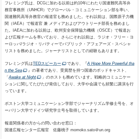
フレミング氏は、DCGに加わる以前は約10年にわたり国連難民高等弁
務官事務所（UNHCR）でグローバル・コミュニケーション部を率い、
国連難民高等弁務官の報道官も務めました。それ以前は、国際原子力機
関（IAEA）で報道官 兼 メディアおよびアウトリーチ部長を務めまし
た。IAEAに加わる以前は、欧州安全保障協力機構（OSCE）で報道お
よび広報チームを率いており、さらにそれ以前は、ラジオ・フリー・ヨ
ーロッパ/ラジオ・リバティーでパブリック・アフェアーズ・スペシャ
リストを務めました。ジャーナリストとしての経験もあります。
フレミング氏は
TEDスピーカー
であり、『
A Hope More Powerful tha
n the Sea
』の著者であり、受賞歴を持つ国連のポッドキャスト、
「
Awake at Night
」のホストも務めています。戦略的コミュニケー
ションに関してたびたび発信しており、大学や会議でも頻繁に講演を行
っています。
ボストン大学コミュニケーション学部でジャーナリズム学修士号を、オ
ーバリン大学でドイツ研究学士号を取得しています。
報道関係者の方からの問い合わせ窓口：
国連広報センター広報官
佐藤桃子
momoko.sato＠un.org