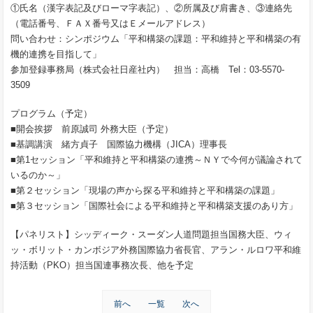
①氏名（漢字表記及びローマ字表記）、②所属及び肩書き、③連絡先
（電話番号、ＦＡＸ番号又はＥメールアドレス）
問い合わせ：シンポジウム「平和構築の課題：平和維持と平和構築の有
機的連携を目指して」
参加登録事務局（株式会社日産社内） 担当：高橋 Tel：03-5570-
3509
プログラム（予定）
■開会挨拶 前原誠司 外務大臣（予定）
■基調講演 緒方貞子 国際協力機構（JICA）理事長
■第1セッション「平和維持と平和構築の連携～ＮＹで今何が議論されて
いるのか～」
■第２セッション「現場の声から探る平和維持と平和構築の課題」
■第３セッション「国際社会による平和維持と平和構築支援のあり方」
【パネリスト】シッディーク・スーダン人道問題担当国務大臣、ウィ
ッ・ボリット・カンボジア外務国際協力省長官、アラン・ルロワ平和維
持活動（PKO）担当国連事務次長、他を予定
前へ
一覧
次へ