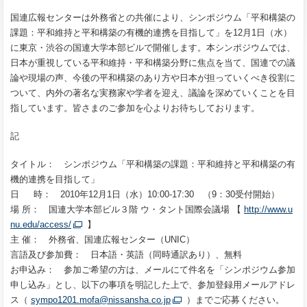
国連広報センターは外務省との共催により、シンポジウム「平和構築の
課題：平和維持と平和構築の有機的連携を目指して」を12月1日（水）
に東京・渋谷の国連大学本部ビルで開催します。本シンポジウムでは、
日本が重視している平和維持・平和構築分野に焦点を当て、国連での議
論や現場の声、今後の平和構築のあり方や日本が担っていくべき役割に
ついて、内外の著名な実務家や学者を迎え、議論を深めていくことを目
指しています。皆さまのご参加を心よりお待ちしております。
記
タイトル： シンポジウム「平和構築の課題：平和維持と平和構築の有
機的連携を目指して」
日 時： 2010年12月1日（水）10:00-17:30 （9：30受付開始）
場 所： 国連大学本部ビル３階 ウ・タント国際会議場 【
http://www.u
nu.edu/access/
】
主 催： 外務省、国連広報センター（UNIC）
言語及び参加費： 日本語・英語（同時通訳あり）、無料
お申込み： 参加ご希望の方は、メールにて件名を「シンポジウム参加
申し込み」とし、以下の事項を明記した上で、参加登録用メールアドレ
ス（
sympo1201.mofa@nissansha.co.jp
）までご応募ください。