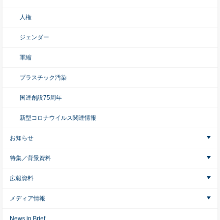
人権
ジェンダー
軍縮
プラスチック汚染
国連創設75周年
新型コロナウイルス関連情報
お知らせ
特集／背景資料
広報資料
メディア情報
News in Brief