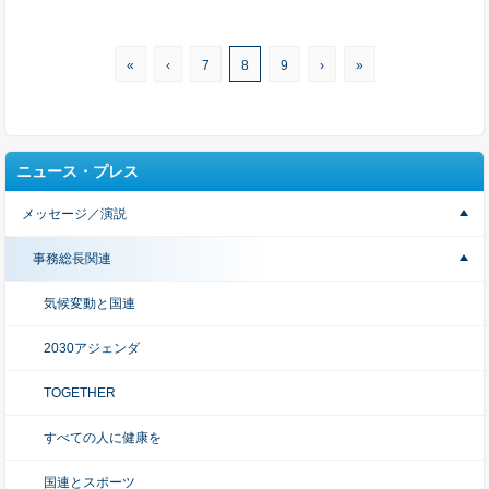
«
‹
7
8
9
›
»
ニュース・プレス
メッセージ／演説
事務総長関連
気候変動と国連
2030アジェンダ
TOGETHER
すべての人に健康を
国連とスポーツ