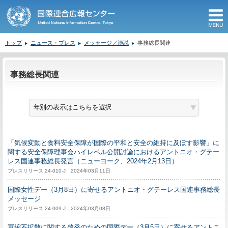
M
トップ
ニュース・プレス
メッセージ／演説
事務総長関連
ここから本文です。
事務総長関連
「気候変動と食料安全保障が国際の平和と安全の維持に及ぼす影響」に
関する安全保障理事会ハイレベル公開討論におけるアントニオ・グテー
レス国連事務総長発言（ニューヨーク、2024年2月13日）
プレスリリース 24-010-J 2024年03月11日
国際女性デー（3月8日）に寄せるアントニオ・グテーレス国連事務総長
メッセージ
プレスリリース 24-009-J 2024年03月08日
軍縮不拡散に関する啓発のための国際デー（3月5日）に寄せるアントニ