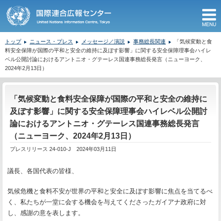
M
トップ
ニュース・プレス
メッセージ／演説
事務総長関連
「気候変動と食
料安全保障が国際の平和と安全の維持に及ぼす影響」に関する安全保障理事会ハイレ
ベル公開討論におけるアントニオ・グテーレス国連事務総長発言（ニューヨーク、
2024年2月13日）
ここから本文です。
「気候変動と食料安全保障が国際の平和と安全の維持に
及ぼす影響」に関する安全保障理事会ハイレベル公開討
論におけるアントニオ・グテーレス国連事務総長発言
（ニューヨーク、2024年2月13日）
プレスリリース 24-010-J 2024年03月11日
議長、各国代表の皆様、
気候危機と食料不安が世界の平和と安全に及ぼす影響に焦点を当てるべ
く、私たちが一堂に会する機会を与えてくださったガイアナ政府に対
し、感謝の意を表します。