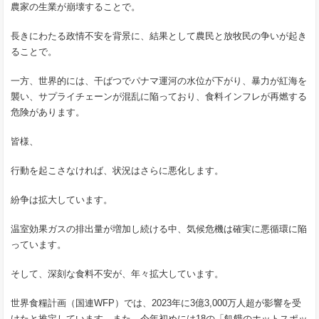
農家の生業が崩壊することで。
長きにわたる政情不安を背景に、結果として農民と放牧民の争いが起き
ることで。
一方、世界的には、干ばつでパナマ運河の水位が下がり、暴力が紅海を
襲い、サプライチェーンが混乱に陥っており、食料インフレが再燃する
危険があります。
皆様、
行動を起こさなければ、状況はさらに悪化します。
紛争は拡大しています。
温室効果ガスの排出量が増加し続ける中、気候危機は確実に悪循環に陥
っています。
そして、深刻な食料不安が、年々拡大しています。
世界食糧計画（国連WFP）では、2023年に3億3,000万人超が影響を受
けたと推定しています。また、今年初めには18の「飢餓のホットスポッ