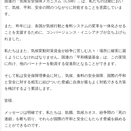
国連の「気候安全保障メカニズム（CSM）」は、私たちの活動におい
て、気候、平和、安全の間のつながりに対処することを意図していま
す。
また、昨年には、各国が気候行動と食料システムの変革を一体化させる
ことを支援するために、コンバージェンス・イニシアチブが立ち上げら
れました。
私たちはまた、気候変動対策資金が紛争に苦しむ人々・場所に確実に届
くようにしなければなりません。国連の「平和構築基金」は、この実現
に向け、他のパートナーを動員する促進剤となることができます。
そして私は安全保障理事会に対し、気候、食料の安全保障、国際の平和
と安全に対する相互に結びついた脅威に自身が最もよく対処できる方策
を検討するよう要請します。
皆様、
メッセージは明確です。私たちは、飢餓、気候カオス、紛争間の「死の
連鎖」を断ち切り、それらが国際の平和と安全にもたらす脅威を鎮める
ことができるのです。