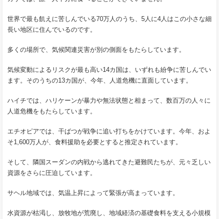
世界で最も飢えに苦しんでいる70万人のうち、5人に4人はこの小さな細
長い地区に住んでいるのです。
多くの場所で、気候関連災害が別の側面をもたらしています。
気候変動によるリスクが最も高い14カ国は、いずれも紛争に苦しんでい
ます。そのうちの13カ国が、今年、人道危機に直面しています。
ハイチでは、ハリケーンが暴力や無法状態と相まって、数百万の人々に
人道危機をもたらしています。
エチオピアでは、干ばつが戦争に追い打ちをかけています。今年、およ
そ1,600万人が、食料援助を必要とすると推定されています。
そして、隣国スーダンの内戦から逃れてきた避難民たちが、元々乏しい
資源をさらに圧迫しています。
サヘル地域では、気温上昇によって緊張が高まっています。
水資源が枯渇し、放牧地が荒廃し、地域経済の基礎食料を支える小規模