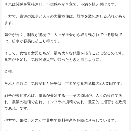
それは関係を緊張させ、不信感をかき立て、不満を植え付けます。
一方で、資源の減少と人々の大量移住は、競争を激化させる恐れがあり
ます。
緊張が高く、制度が脆弱で、人々が社会から取り残されている場所で
は、紛争が容易に起こり得ます。
そして、女性と女児たちが、最も大きな代償を払うことになるのです。
食料が不足し、気候関連災害が襲ったときと同じように。
皆様、
それと同時に、気候変動と紛争は、世界的な食料危機の2大要因です。
戦争が激化すれば、飢餓が蔓延する——その原因が、人々の移住であ
れ、農業の破壊であれ、インフラの損壊であれ、意図的に拒否する政策
であれ、です。
他方で、気候カオスが世界中で食料生産を危険にさらしています。