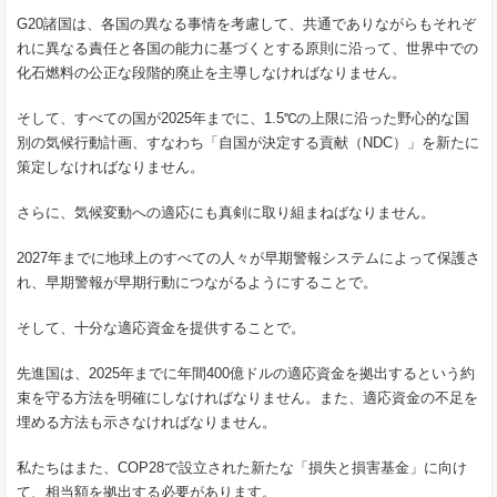
G20諸国は、各国の異なる事情を考慮して、共通でありながらもそれぞ
れに異なる責任と各国の能力に基づくとする原則に沿って、世界中での
化石燃料の公正な段階的廃止を主導しなければなりません。
そして、すべての国が2025年までに、1.5℃の上限に沿った野心的な国
別の気候行動計画、すなわち「自国が決定する貢献（NDC）」を新たに
策定しなければなりません。
さらに、気候変動への適応にも真剣に取り組まねばなりません。
2027年までに地球上のすべての人々が早期警報システムによって保護さ
れ、早期警報が早期行動につながるようにすることで。
そして、十分な適応資金を提供することで。
先進国は、2025年までに年間400億ドルの適応資金を拠出するという約
束を守る方法を明確にしなければなりません。また、適応資金の不足を
埋める方法も示さなければなりません。
私たちはまた、COP28で設立された新たな「損失と損害基金」に向け
て、相当額を拠出する必要があります。