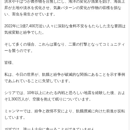
洪水や干ばつが農作物を台無しにし、海洋の変化が漁業を妨げ、海面上
昇が土地や淡水を劣化させ、気象パターンの変化が作物の収穫を損な
い、害虫を発生させています。
2022年に1億7,400万近い人々に深刻な食料不安をもたらした主な要因は
気候変動と紛争でした。
そして多くの場合、これらは重なり、二重の打撃となってコミュニティ
ーを襲うのです。
皆様、
私は、今日の世界が、飢餓と紛争が破滅的な関係にあることを示す事例
であふれていることに失望しています。
シリアでは、10年以上にわたる内戦と恐ろしい地震を経験した後、およ
そ1,300万人が、空腹を抱えて眠りについています。
ミャンマーでは、紛争と政情不安により、飢餓撲滅に向けた前進が反転
しています。
ガザでは、誰一人十分に食べることができていません。