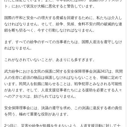
ト」において状況が大幅に悪化すると警告しています。
国際の平和と安全への増大する脅威を回避するために、私たちは介入し
なければなりません。そして、紛争、気候、食料不安の間の破滅的な連
鎖を断ち切るべく、今すぐ行動しなければなりません。
まず、すべての紛争のすべての当事者たちは、国際人道法を遵守しなけ
ればなりません。
これがなされていないことが、あまりにも多すぎます。
武力紛争における文民の保護に関する安全保障理事会決議2417は、民間
人の生存に必須の物品は保護しなければならないことを、明確に定めて
います。民間人を飢餓に陥らせることは、戦争犯罪とみなされる可能性
があります。そして、人道支援従事者たちによる援助を必要とする人々
へのアクセスは、妨げられてはなりません。
安全保障理事会には、決議の遵守を求め、この決議に違反する者の責任
を問う、極めて重要な役割があります。
2つ目に、災害や紛争が飢餓を生まないよう、人道支援活動に対して十