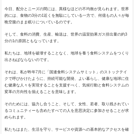
今日、配分とニーズの間には、異様なほどの不均衡が見られます。世界
的には、食物の3分の1近くを無駄にしている一方で、何億もの人々が毎
晩空腹のまま眠りについているのです。
そして、食料の消費、生産、輸送は、世界の温室効果ガス排出量の約3
分の1の原因ともなっています。
私たちは、地球を破壊することなく、地球を養う食料システムをつくり
出さねばならないのです。
それは、私が昨年7月に「国連食料システムサミット」のストックテイ
クで呼びかけたように、持続可能な開発、よい暮らし、健康な地球に住
む健康な人々を実現することを支援すべく、気候行動と食料システムの
変革の方向性を揃えることを意味します。
そのためには、協力し合うこと、そして、女性、若者、取り残されてい
るコミュニティーも含めたすべての人を意思決定に参加させることが求
められます。
私たちはまた、生活を守り、サービスや資源への基本的なアクセスを確