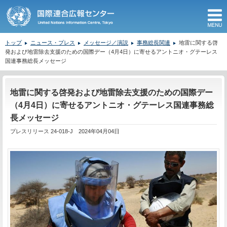
M
トップ
ニュース・プレス
メッセージ／演説
事務総長関連
地雷に関する啓
発および地雷除去支援のための国際デー（4月4日）に寄せるアントニオ・グテーレス
国連事務総長メッセージ
ここから本文です。
地雷に関する啓発および地雷除去支援のための国際デー
（4月4日）に寄せるアントニオ・グテーレス国連事務総
長メッセージ
プレスリリース 24-018-J 2024年04月04日