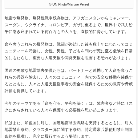
© UN Photo/Martine Perret
地雷や爆発物、爆発性戦争残存物は、アフガニスタンからミャンマー、
スーダン、ウクライナ、コロンビア、ガザに至るまで、世界中で武力紛
争に巻き込まれている何百万もの人々を、直接的に脅かしています。
命を奪うこれらの爆発物は、戦闘が終結した後も数十年にわたってコミ
ュニティーを汚染し、女性、男性、子どもを問わず死に至る危険を日常
的にもたらし、重要な人道支援や開発支援を阻害する恐れがあります。
国連の勇敢な地雷除去要員たちは、パートナーと連携して人命を奪うこ
れらの兵器を除去し、人々のコミュニティー内での安全な移動を確保す
るとともに、人々と人道支援従事者の安全を確保するための教育や脅威
評価を提供しています。
今年のテーマである「命を守る、平和を築く」は、障害者など特にリス
クにさらされている人々を保護する必要性を思い起こさせます。
私はまた、加盟国に対し、国連地雷除去戦略を支持するとともに、対人
地雷禁止条約、クラスター弾に関する条約、特定通常兵器使用禁止制限
条約を批准し、完全に履行するよう要請します。