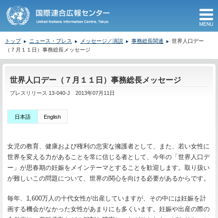
M
トップ
ニュース・プレス
メッセージ／演説
事務総長関連
世界人口デー
（７月１１日）事務総長メッセージ
ここから本文です。
世界人口デー（７月１１日）事務総長メッセージ
プレスリリース 13-040-J 2013年07月11日
日本語
English
女児の教育、健康および権利の忠実な擁護者として、また、若い女性に
世界を変える力があることを常に信じる者として、今年の「世界人口デ
ー」が思春期の妊娠をメインテーマとすることを歓迎します。取り扱い
が難しいこの問題について、世界の関心を向ける必要があるからです。
毎年、1,600万人の十代女性が出産していますが、その中には妊娠を計
画する機会がなかった女性があまりにも多くいます。妊娠や出産の際の