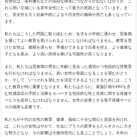
合併症は、産科瘻孔などの深刻な障害につながりかねないばかりか、こ
れら弱い立場にいる若年女性にとって最大の死因となっています。ま
た、安全性を欠く妊娠中絶による十代女性の傷病や死亡も多くなってい
ます。
私たちはこうした問題に取り組むため、女児を小学校に通わせ、思春期
を通じてよい教育を受けられるようにしなければなりません。教育を受
けた女性は、婚期を遅らせ、準備ができるまで出産を控え、より健康な
子どもを産み、より高い所得を稼げる可能性が高くなります。
また、私たちは思春期の男女に年齢に見合った適切かつ包括的な性教育
を行わなければなりません。若い女性が母親になることを望むかどう
か、そして、いつそれを望むかを決定できるようにするためには、こう
した教育が特に重要となります。私たちはさらに、家族計画やHIVを含
む性感染症の予防と治療をカバーする包括的な性と生殖に関する保健サ
ービスを提供しなければなりません。女性が必要とする母子保健サービ
スの保障も必要です。
私たちが十代の女性の教育、健康、福祉に十分な関心と資源を向けれ
ば、これらの女性はやがて、社会にプラスの変革をもたらすさらに大き
な勢力となり、その影響は今後何世代にも及ぶことでしょう。今年の