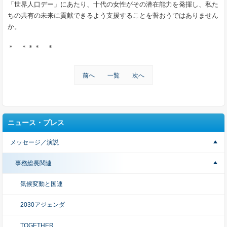
「世界人口デー」にあたり、十代の女性がその潜在能力を発揮し、私た
ちの共有の未来に貢献できるよう支援することを誓おうではありません
か。
＊ ＊＊＊ ＊
前へ
一覧
次へ
ニュース・プレス
メッセージ／演説
事務総長関連
気候変動と国連
2030アジェンダ
TOGETHER