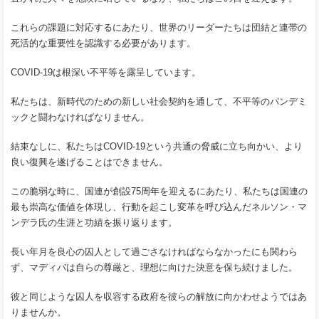
これらの課題に対応するにあたり、世界のリーダーたちは団結と連帯の
死活的な重要性を認識する必要があります。
COVID-19は根深い不平等を露呈しています。
私たちは、新時代のための新しい社会契約を通して、不平等のパンデミ
ックと闘わなければなりません。
結束なしに、私たちはCOVID-19という共通の脅威に立ち向かい、より
良い復興を遂げることはできません。
この脆弱な時に、国連が創設75周年を迎えるにあたり、私たちは国連の
最も崇高な価値を体現し、行動を起こし変革を呼び込んだネルソン・マ
ンデラ氏の生涯と功績を振り返ります。
長い年月を良心の囚人として過ごさなければならなかったにも関わら
ず、マディバは自らの尊厳と、理想に向けた決意を保ち続けました。
彼と同じような囚人を収容する政府を彼らの解放に向かわせようではあ
りませんか。