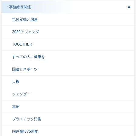
事務総長関連
気候変動と国連
2030アジェンダ
TOGETHER
すべての人に健康を
国連とスポーツ
人権
ジェンダー
軍縮
プラスチック汚染
国連創設75周年