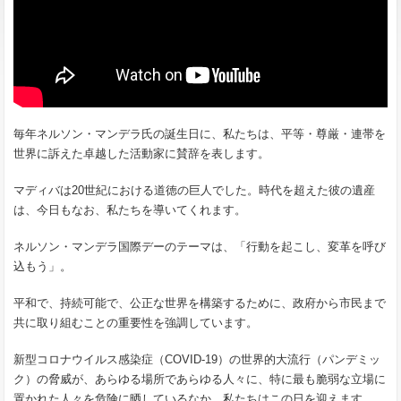
毎年ネルソン・マンデラ氏の誕生日に、私たちは、平等・尊厳・連帯を
世界に訴えた卓越した活動家に賛辞を表します。
マディバは20世紀における道徳の巨人でした。時代を超えた彼の遺産
は、今日もなお、私たちを導いてくれます。
ネルソン・マンデラ国際デーのテーマは、「行動を起こし、変革を呼び
込もう」。
平和で、持続可能で、公正な世界を構築するために、政府から市民まで
共に取り組むことの重要性を強調しています。
新型コロナウイルス感染症（COVID-19）の世界的大流行（パンデミッ
ク）の脅威が、あらゆる場所であらゆる人々に、特に最も脆弱な立場に
置かれた人々を危険に晒しているなか、私たちはこの日を迎えます。