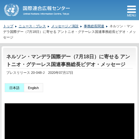
M
トップ
ニュース・プレス
メッセージ／演説
事務総長関連
ネルソン・マン
デラ国際デー（7月18日）に寄せる アントニオ・グテーレス国連事務総長ビデオ・メッ
セージ
ここから本文です。
ネルソン・マンデラ国際デー（7月18日）に寄せる アン
トニオ・グテーレス国連事務総長ビデオ・メッセージ
プレスリリース 20-048-J 2020年07月17日
日本語
English