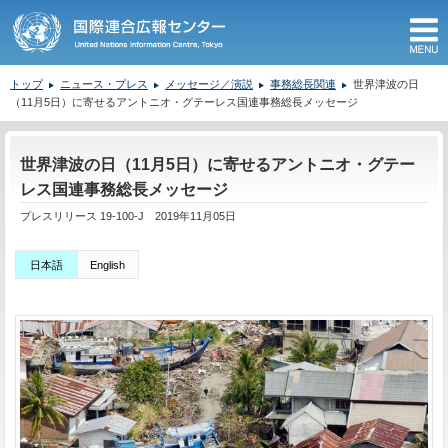
M
トップ
ニュース・プレス
メッセージ／演説
事務総長関連
世界津波の日
（11月5日）に寄せるアントニオ・グテーレス国連事務総長メッセージ
ここから本文です。
世界津波の日（11月5日）に寄せるアントニオ・グテー
レス国連事務総長メッセージ
プレスリリース 19-100-J 2019年11月05日
日本語
English