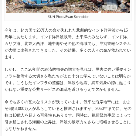
©UN Photo/Evan Schneider
今年は、14カ国で23万人の命が失われた悲劇的なインド洋津波から15
周年にあたります。インド洋津波以降、太平洋のみならず、インド洋、
カリブ海、北東大西洋、地中海やその他の海域でも、早期警報システム
が大幅に改善されてきました。その結果、多くの人々の命が救われてい
ます。
しかし、ここ20年間の経済的損失の増大を見れば、災害に強い重要イン
フラを整備する大切さを私たちがまだ十分に学んでいないことは明らか
です。こうしたインフラの整備は、津波や地震、異常気象の際に起こり
かねない重要な公共サービスの混乱を避けるうえで欠かせません。
今でも多くの甚大なリスクが残っています。低平な沿岸地帯には、およ
そ6億8,000万人が暮らしていると推測されますが、2050年までに、その
数は10億人を超える可能性もあります。同時に、気候緊急事態によって
引き起こされる海面の上昇は、津波の破壊力をさらに増幅させることに
もなりかねません。