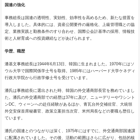
国連の強化
事務総長は国連の透明性、実効性、効率性を高めるため、新たな措置を
導入しました。具体的には、資産公開要件の厳格化、上級管理職との協
定、業務実践と勤務条件のすり合わせ、国際公会計基準の採用、情報技
術と人材育成への投資継続などがあげられます。
学歴、職歴
潘基文事務総長は1944年6月13日、韓国に生まれました。1970年にはソ
ウル大学で国際関係学士号を取得。1985年にはハーバード大学ケネディ
行政大学院から行政学修士号を受けています。
潘氏は事務総長に選出された時、韓国の外交通商部長官を務めていまし
た。潘氏の外交通商部での経歴は37年に及び、ニューデリーやワシント
ンDC、ウィーンへの赴任経験があるほか、青瓦台外交補佐官、大統領
外交安保首席秘書官、政策立案担当次官、米州局長などの要職も歴任し
ています。
潘氏の国連とのつながりは深く、1975年にはすでに、外交通商部国連課
に配属されていました。その後、活動の範囲はさらに広がり、包括的核