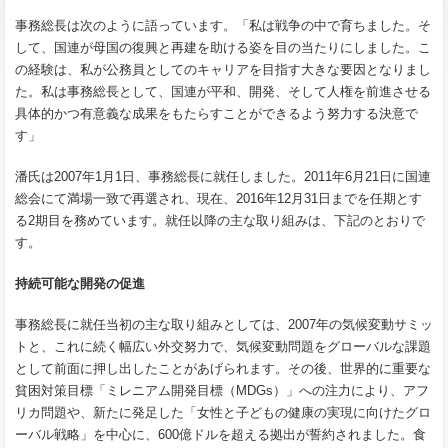
事務総長は次のように語っています。「私は戦争の中で育ちました。そ
して、国連が母国の復興と再建を助ける姿を目の当たりにしました。こ
の経験は、私が公務員としてのキャリアを目指す大きな要因となりまし
た。私は事務総長として、国連が平和、開発、そして人権を前進させる
具体的かつ有意義な成果をもたらすことができるよう努力する決意で
す」
潘氏は2007年1月1日、事務総長に就任しました。2011年6月21日に国連
総会にて満場一致で再選され、現在、2016年12月31日までを任期とす
る2期目を務めています。就任以降の主な取り組みは、下記のとおりで
す。
持続可能な開発の促進
事務総長に就任当初の主な取り組みとしては、2007年の気候変動サミッ
トと、これに続く幅広い外交努力で、気候変動問題をグローバルな課題
として前面に押し出したことがあげられます。その後、世界的に重要な
貧困対策目標「ミレニアム開発目標（MDGs）」への注力により、アフ
リカ問題や、新たに発足した「女性と子どもの健康の実現に向けたグロ
ーバル戦略」を中心に、600億ドルを超える拠出が誓約されました。食