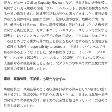
能力レビュー（Civilian Capacity Review）など、世界各地の紛争地帯に
展開する12万人規模の国連「ブルー・ヘルメット」要員の影響力を高め
る一連の措置を通じ、国連平和活動の強化を図ってきました。事務総長
の新たな調停権限行使能力に伴い、緊張状態や紛争、危機の予防、管
理、解決を助けるため、新たな調停支援班も設けられました。人権侵害
に関する責任追及は、ガザ、ギニア、パキスタン、スリランカに関する
調査や、レバノンとカンボジアでの法的手続き、さらには、ジェノサイ
ドをはじめとする重大犯罪の防止と停止をねらいとする新たな国連規範
「保護する責任（responsibility to protect）」を通じ、ハイレベルで注
目を集めるようになりました。潘事務総長はまた、ミャンマー（2008
年）、ハイチ（2010年）、パキスタン（2010年）で生じた大災害への
人道的対応の強化を図るとともに、北アフリカや中東での民主化に対す
る国連の支援も動員しました。
軍縮、軍備管理、不拡散にも新たなはずみ
事務総長は、軍縮会議のこう着状態を打破する試みとして5項目行動計
画を策定し、軍縮交渉の再活性化を図るとともに、日本の福島第一原子
力発電所での事故を受け、原子力の安全性と核セキュリティーに改めて
注意を喚起しました。