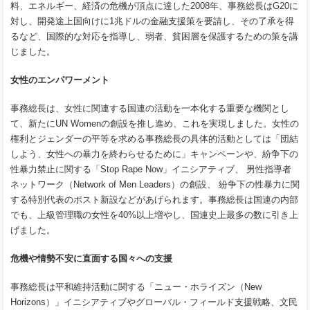
料、エネルギー、経済の危機が頂点に達した2008年、事務総長はG20に
対し、開発途上国向けに1兆ドルの金融支援策を要請し、その了承を得
るなど、国際的な対応を指導し、弱者、貧困層を保護するための策を講
じました。
女性のエンパワーメント
事務総長は、女性に関連する国連の活動を一本化する重要な機関とし
て、新たにUN Womenの創設を推し進め、これを実現しました。女性の
権利とジェンダーの平等を求める事務総長の具体的活動としては「団結
しよう、女性への暴力を終わらせるために」キャンペーンや、紛争下の
性暴力禁止に関する「Stop Rape Now」イニシアティブ、 男性指導者
ネットワーク（Network of Men Leaders）の創設、 紛争下の性暴力に関
する特別代表のポスト新設などがあげられます。事務総長は国連の内部
でも、上級管理職の女性を40%以上増やし、国連史上最多の数に引き上
げました。
危機や情勢不安に直面する国々への支援
事務総長は平和維持活動に関する「ニュー・ホライズン（New
Horizons）」イニシアティブやグローバル・フィールド支援戦略、文民