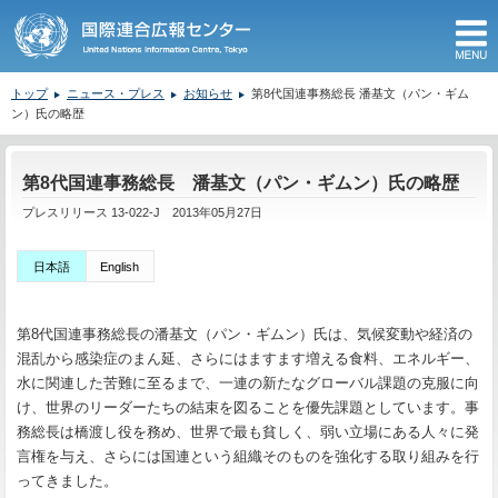
M
トップ
ニュース・プレス
お知らせ
第8代国連事務総長 潘基文（パン・ギム
ン）氏の略歴
ここから本文です。
第8代国連事務総長 潘基文（パン・ギムン）氏の略歴
プレスリリース 13-022-J 2013年05月27日
日本語
English
第8代国連事務総長の潘基文（パン・ギムン）氏は、気候変動や経済の
混乱から感染症のまん延、さらにはますます増える食料、エネルギー、
水に関連した苦難に至るまで、一連の新たなグローバル課題の克服に向
け、世界のリーダーたちの結束を図ることを優先課題としています。事
務総長は橋渡し役を務め、世界で最も貧しく、弱い立場にある人々に発
言権を与え、さらには国連という組織そのものを強化する取り組みを行
ってきました。