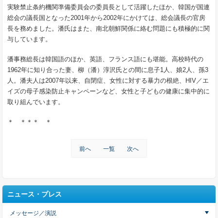
実験禁止条約機関準備委員会の委員長として活躍したほか、韓国が国連
総会の議長国となった2001年から2002年にかけては、総会議長の官房
長を務めました。潘氏はまた、南北朝鮮関係に絡む問題にも積極的に関
与しています。
潘事務総長は韓国語のほか、英語、フランス語にも堪能。高校時代の
1962年に知り合った妻、柳（潘）淳沢氏との間に息子1人、娘2人、孫3
人。潘夫人は2007年以来、自閉症、女性に対する暴力の根絶、HIV／エ
イズの母子感染防止キャンペーンなど、女性と子どもの健康に集中的に
取り組んでいます。
＊ ＊＊＊ ＊
前へ
一覧
次へ
ニュース・プレス
メッセージ／演説