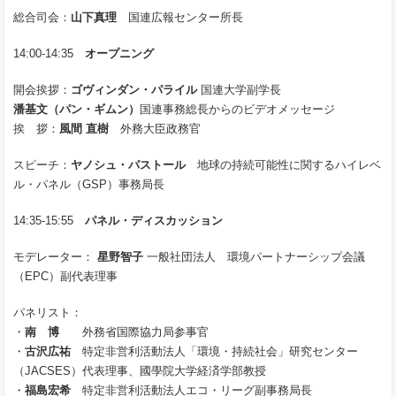
総合司会：
山下真理
国連広報センター所長
14:00-14:35
オープニング
開会挨拶：
ゴヴィンダン・パライル
国連大学副学長
潘基文（パン・ギムン）
国連事務総長からのビデオメッセージ
挨 拶：
風間 直樹
外務大臣政務官
スピーチ：
ヤノシュ・パストール
地球の持続可能性に関するハイレベ
ル・パネル（GSP）事務局長
14:35-15:55
パネル・ディスカッション
モデレーター：
星野智子
一般社団法人 環境パートナーシップ会議
（EPC）副代表理事
パネリスト：
・
南 博
外務省国際協力局参事官
・
古沢広祐
特定非営利活動法人「環境・持続社会」研究センター
（JACSES）代表理事、國學院大学経済学部教授
・
福島宏希
特定非営利活動法人エコ・リーグ副事務局長