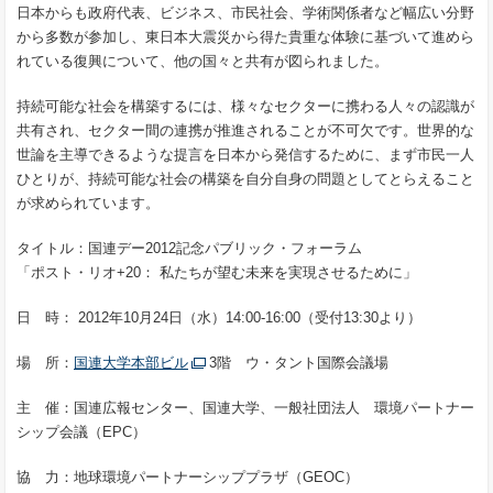
日本からも政府代表、ビジネス、市民社会、学術関係者など幅広い分野
から多数が参加し、東日本大震災から得た貴重な体験に基づいて進めら
れている復興について、他の国々と共有が図られました。
持続可能な社会を構築するには、様々なセクターに携わる人々の認識が
共有され、セクター間の連携が推進されることが不可欠です。世界的な
世論を主導できるような提言を日本から発信するために、まず市民一人
ひとりが、持続可能な社会の構築を自分自身の問題としてとらえること
が求められています。
タイトル：国連デー2012記念パブリック・フォーラム
「ポスト・リオ+20： 私たちが望む未来を実現させるために」
日 時： 2012年10月24日（水）14:00-16:00（受付13:30より）
場 所：
国連大学本部ビル
3階 ウ・タント国際会議場
主 催：国連広報センター、国連大学、一般社団法人 環境パートナー
シップ会議（EPC）
協 力：地球環境パートナーシッププラザ（GEOC）