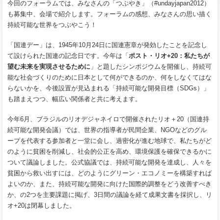
今回のフォーラムでは、みなさんの「つぶやき」（#undayjapan2012）
も募集中、会場で紹介します。フォーラムの感想、みなさんの思い描く
持続可能な世界をつぶやこう！
「国連デー」は、1945年10月24日に国連憲章が発効したことを記念し
て設けられた国連の記念日です。今年は「
ポスト・リオ+20：私たちが
望む未来を実現させるために
」と題したシンポジウムを開催し、持続可
能な社会づくりのために日本として何ができるのか、何をしなくてはな
らないかを、今後設置が見込まれる「持続可能な開発目標（SDGs）」
も踏まえつつ、幅広い関係者と共に考えます。
今年6月、ブラジルのリオデジャネイロで開催されたリオ＋20（国連持
続可能な開発会議）では、世界の指導者が民間企業、NGOなどのグル
ープを代表する参加者と一堂に会し、過密化が進む地球で、私たちがど
のように貧困を削減し、社会的公正を高め、環境保護を確保できるかに
ついて議論しました。公式協議では、持続可能な開発を達成し、人々を
貧困から救い出すには、どのようにグリーン・エコノミーを構築すれば
よいのか、また、持続可能な開発に向けた国際的調整をどう改善すべき
か、の2つを主要課題に掲げ、3日間の議論を経て成果文書を採択し、リ
オ+20は閉幕しました。