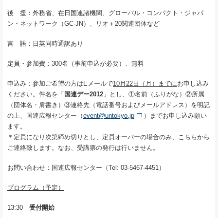
後 援：外務省、在日国連諸機関、グローバル・コンパクト・ジャパ
ン・ネットワーク（GC-JN）、リオ＋20関連団体など
言 語：日英同時通訳あり
定員・参加費：300名（事前申込が必要）、無料
申込み：参加ご希望の方はEメールで
10月22日（月）までに
お申し込み
ください。件名を「
国連デー2012
」とし、①名前（ふりがな）②所属
（団体名・肩書き）③連絡先（電話番号およびメールアドレス）を明記
の上、国連広報センター（
event@untokyo.jp
）までお申し込み願い
ます。
＊定員になり次第締め切りとし、定員オーバーの場合のみ、こちらから
ご連絡致します。なお、受講票の発行は行いません。
お問い合わせ：国連広報センター（Tel: 03-5467-4451）
プログラム（予定）
13:30
受付開始