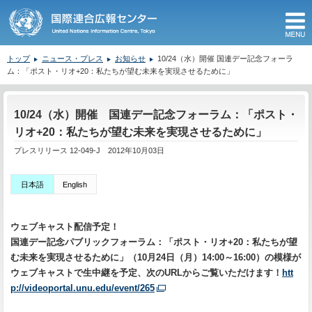
M
トップ
ニュース・プレス
お知らせ
10/24（水）開催 国連デー記念フォーラ
ム：「ポスト・リオ+20：私たちが望む未来を実現させるために」
ここから本文です。
10/24（水）開催 国連デー記念フォーラム：「ポスト・
リオ+20：私たちが望む未来を実現させるために」
プレスリリース 12-049-J 2012年10月03日
日本語
English
ウェブキャスト配信予定！
国連デー記念パブリックフォーラム：「ポスト・リオ+20：私たちが望
む未来を実現させるために」（10月24日（月）14:00～16:00）の模様が
ウェブキャストで生中継を予定、次のURLからご覧いただけます！
htt
p://videoportal.unu.edu/event/265