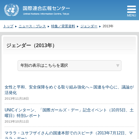
M
トップ
ニュース・プレス
特集／背景資料
ジェンダー
2013年
ここから本文です。
ジェンダー（2013年）
女性と平和、安全保障をめぐる取り組み強化へ～国連を中心に、議論が
活発化
2013年11月18日
UNICインターン、「国際ガールズ・デー」記念イベント（10月5日、土
曜日）特別レポート
2013年10月11日
マララ・ユサフザイさんの国連本部でのスピーチ（2013年7月12日、マ
ララ・デー）