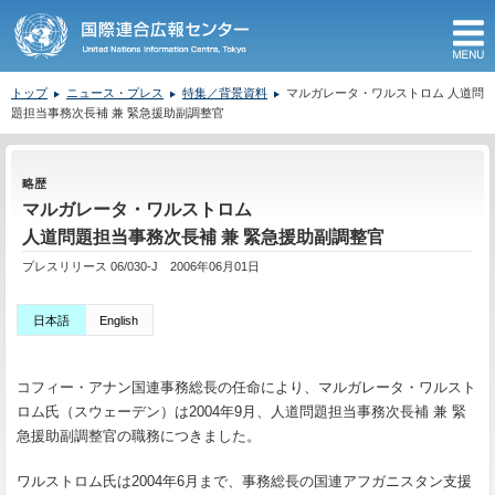
M
トップ
ニュース・プレス
特集／背景資料
マルガレータ・ワルストロム 人道問
題担当事務次長補 兼 緊急援助副調整官
ここから本文です。
略歴
マルガレータ・ワルストロム
人道問題担当事務次長補 兼 緊急援助副調整官
プレスリリース 06/030-J 2006年06月01日
日本語
English
コフィー・アナン国連事務総長の任命により、マルガレータ・ワルスト
ロム氏（スウェーデン）は2004年9月、人道問題担当事務次長補 兼 緊
急援助副調整官の職務につきました。
ワルストロム氏は2004年6月まで、事務総長の国連アフガニスタン支援