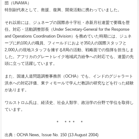
団（UNAMA）
特別副代表として、救援、復興、開発活動に携わっていました。
それ以前には、ジュネーブの国際赤十字社・赤新月社連盟で要職を歴
任。対応・活動調整部長（Under Secretary-General for the Response
and Operations Coordination Division）を務めていた時期には、ジュネ
ーブに約100人の職員、フィールドにおよそ350人の国際スタッフと
2,000人の現地スタッフを擁する8局の活動、戦略面での指揮を担当しま
した。アフリカのグレートレイク地域武力紛争への対応でも、連盟の先
頭に立って活躍しています。
また、国連人道問題調整事務所（OCHA）でも、インドのグジャラート
洪水への対応評価、東ティモールで学んだ教訓の研究などを行った経験
があります。
ワルストロム氏は、経済史、社会人類学、政治学の分野で学位を取得し
ています。
＊ ＊＊＊ ＊
出典：OCHA News, Issue No. 150 (13 August 2004)