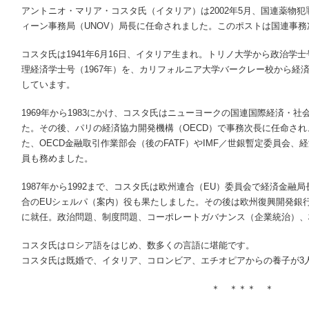
アントニオ・マリア・コスタ氏（イタリア）は2002年5月、国連薬物犯罪
ィーン事務局（UNOV）局長に任命されました。このポストは国連事
コスタ氏は1941年6月16日、イタリア生まれ。トリノ大学から政治学士
理経済学士号（1967年）を、カリフォルニア大学バークレー校から経済
しています。
1969年から1983にかけ、コスタ氏はニューヨークの国連国際経済・
た。その後、パリの経済協力開発機構（OECD）で事務次長に任命され、
た、OECD金融取引作業部会（後のFATF）やIMF／世銀暫定委員会、
員も務めました。
1987年から1992まで、コスタ氏は欧州連合（EU）委員会で経済金融
合のEUシェルパ（案内）役も果たしました。その後は欧州復興開発銀行
に就任。政治問題、制度問題、コーポレートガバナンス（企業統治）、
コスタ氏はロシア語をはじめ、数多くの言語に堪能です。
コスタ氏は既婚で、イタリア、コロンビア、エチオピアからの養子が3
＊ ＊＊＊ ＊