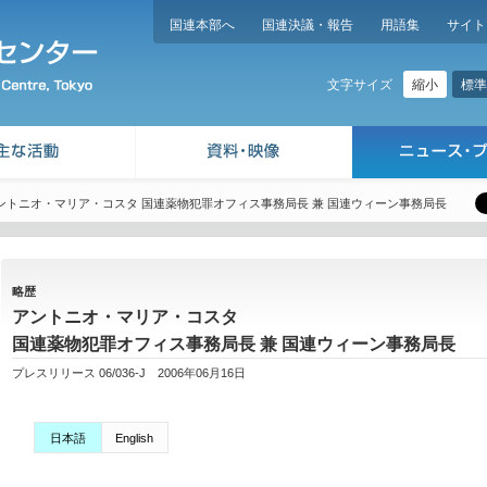
国連本部へ
国連決議・報告
用語集
サイト
縮小
標準
文字サイズ
ントニオ・マリア・コスタ 国連薬物犯罪オフィス事務局長 兼 国連ウィーン事務局長
略歴
アントニオ・マリア・コスタ
国連薬物犯罪オフィス事務局長 兼 国連ウィーン事務局長
プレスリリース 06/036-J 2006年06月16日
日本語
English