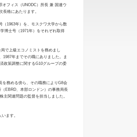
オフィス（UNODC）所長 兼 国連ウ
務次長格にあたります。
号（1963年）を、モスクワ大学から数
学博士号（1971年）をそれぞれ取得
社会局で上級エコノミストを務めまし
1987年までその職にありました。ま
経済政策調整に関するG10グループの委
局長を務める傍ら、その職務によりG8会
（EBRD、本部ロンドン）の事務局長
株主関連問題の監督を担当しました。
人います。