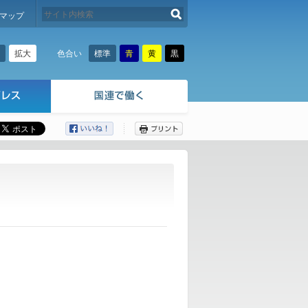
検索する
マップ
拡大
標準
青
黄
黒
色合い
ここから本文です。