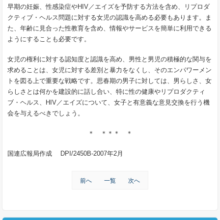
早期の妊娠、性感染症やHIV／エイズを予防する方法を含め、リプロダ
クティブ・ヘルス問題に対する女児の認識を高める必要もあります。ま
た、年齢に見合った性教育を含め、情報やサービスを簡単に利用できる
ようにすることも必要です。
女児の権利に対する認知度と認識を高め、男性と男児の積極的な関与を
求めることは、女児に対する差別と暴力をなくし、そのエンパワーメン
トを図る上で重要な戦略です。思春期の男子に対しては、男らしさ、女
らしさとは何かを建設的に話し合い、特に性の健康やリプロダクティ
ブ・ヘルス、HIV／エイズについて、女子と有意義な意見交換を行う機
会を与えるべきでしょう。
＊ ＊＊＊ ＊
国連広報局作成 DPI/2450B-2007年2月
前へ
一覧
次へ