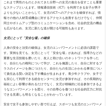
これまで男性のものとされてきた分野への女児の進出を促すことも重要
なステップといえます。情報通信技術（ICT）を利用できる女子が男子
よりも少ないことからして、女児のICTへのアクセスを確保すれば、情
報その他の人材育成機会に対するアクセスも改善するだけでなく、仲間
同士やボトムアップ型のコミュニケーションを含め、社会的交流の機会
も広がるため、女児に新たな道が開ける可能性もあります。
女児にとって「安全な場」の確保
人身の安全と治安の確保は、女児のエンパワーメントに必須の課題で
す。実例を見ても、女児にとって「安全な場」があれば、指導力などの
重要な生活技能を磨いたり、友人と助け合いのネットワークを作った
り、自分たちの権利について学び、これを擁護したり、自分に対するプ
ラスのイメージを身につけたり、自分たちの生活にかかわる事項につい
て責任ある賢い決定を下す機会が生まれます。青少年クラブや、女子で
も安心して利用できる総合センターに女児が参加すれば、その長期的な
福祉によい影響が表れるだけでなく、女児が積極的に社会参加できるよ
うなエンパワーメントを図り、その自尊心を傷つける社会的圧力に対抗
できる見通しも明るくなることがわかっています。
安全で女子も参加しやすい形で行えば、スポーツも女児のエンパワーメ