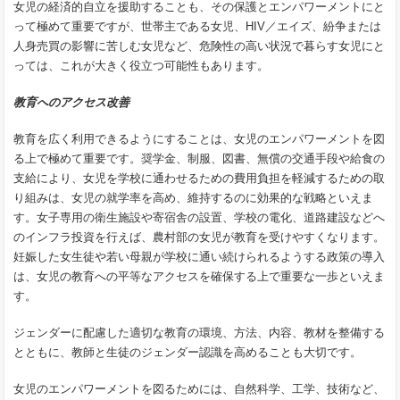
女児の経済的自立を援助することも、その保護とエンパワーメントにと
って極めて重要ですが、世帯主である女児、HIV／エイズ、紛争または
人身売買の影響に苦しむ女児など、危険性の高い状況で暮らす女児にと
っては、これが大きく役立つ可能性もあります。
教育へのアクセス改善
教育を広く利用できるようにすることは、女児のエンパワーメントを図
る上で極めて重要です。奨学金、制服、図書、無償の交通手段や給食の
支給により、女児を学校に通わせるための費用負担を軽減するための取
り組みは、女児の就学率を高め、維持するのに効果的な戦略といえま
す。女子専用の衛生施設や寄宿舎の設置、学校の電化、道路建設などへ
のインフラ投資を行えば、農村部の女児が教育を受けやすくなります。
妊娠した女生徒や若い母親が学校に通い続けられるようする政策の導入
は、女児の教育への平等なアクセスを確保する上で重要な一歩といえま
す。
ジェンダーに配慮した適切な教育の環境、方法、内容、教材を整備する
とともに、教師と生徒のジェンダー認識を高めることも大切です。
女児のエンパワーメントを図るためには、自然科学、工学、技術など、