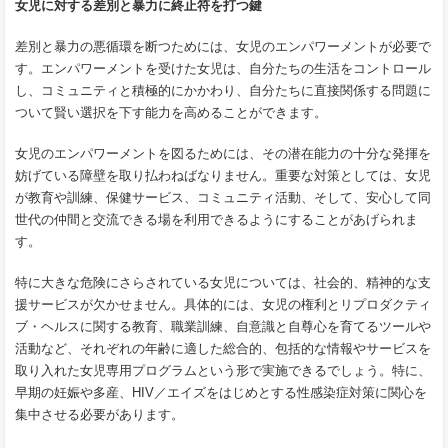
女児に対する差別と暴力に終止符を打つ鍵
差別と暴力の悪循環を断つためには、女児のエンパワーメントが必要で
す。エンパワーメントを受けた女児は、自分たちの生活をコントロール
し、コミュニティと積極的にかかわり、自分たちに直接関係する問題に
ついて賢い選択を下す能力を高めることができます。
女児のエンパワーメントを図るためには、その潜在能力の十分な発揮を
妨げている障壁を取り払わねばなりません。重要な対策としては、女児
が教育や訓練、保健サービス、コミュニティ活動、そして、安心して同
世代の仲間と交流できる場を利用できるようにすることがあげられま
す。
特に大きな危険にさらされている女児については、社会的、精神的な支
援サービスが欠かせません。具体的には、女児の権利とリプロダクティ
ブ・ヘルスに関する教育、職業訓練、自意識と自尊心を育てるツールや
活動など、それぞれの年齢に適した総合的、包括的な情報やサービスを
取り入れた女児専用プログラムという形で実施できるでしょう。特に、
早期の妊娠や多産、HIV／エイズをはじめとする性感染症対策に関心を
集中させる必要があります。