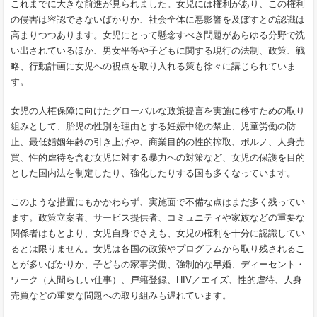
これまでに大きな前進が見られました。女児には権利があり、この権利
の侵害は容認できないばかりか、社会全体に悪影響を及ぼすとの認識は
高まりつつあります。女児にとって懸念すべき問題があらゆる分野で洗
い出されているほか、男女平等や子どもに関する現行の法制、政策、戦
略、行動計画に女児への視点を取り入れる策も徐々に講じられていま
す。
女児の人権保障に向けたグローバルな政策提言を実施に移すための取り
組みとして、胎児の性別を理由とする妊娠中絶の禁止、児童労働の防
止、最低婚姻年齢の引き上げや、商業目的の性的搾取、ポルノ、人身売
買、性的虐待を含む女児に対する暴力への対策など、女児の保護を目的
とした国内法を制定したり、強化したりする国も多くなっています。
このような措置にもかかわらず、実施面で不備な点はまだ多く残ってい
ます。政策立案者、サービス提供者、コミュニティや家族などの重要な
関係者はもとより、女児自身でさえも、女児の権利を十分に認識してい
るとは限りません。女児は各国の政策やプログラムから取り残されるこ
とが多いばかりか、子どもの家事労働、強制的な早婚、ディーセント・
ワーク（人間らしい仕事）、戸籍登録、HIV／エイズ、性的虐待、人身
売買などの重要な問題への取り組みも遅れています。