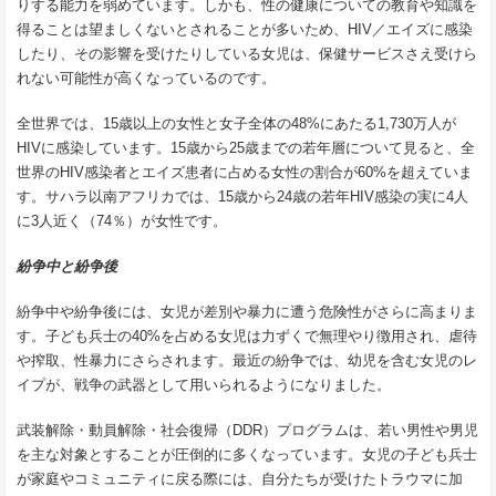
りする能力を弱めています。しかも、性の健康についての教育や知識を
得ることは望ましくないとされることが多いため、HIV／エイズに感染
したり、その影響を受けたりしている女児は、保健サービスさえ受けら
れない可能性が高くなっているのです。
全世界では、15歳以上の女性と女子全体の48%にあたる1,730万人が
HIVに感染しています。15歳から25歳までの若年層について見ると、全
世界のHIV感染者とエイズ患者に占める女性の割合が60%を超えていま
す。サハラ以南アフリカでは、15歳から24歳の若年HIV感染の実に4人
に3人近く（74％）が女性です。
紛争中と紛争後
紛争中や紛争後には、女児が差別や暴力に遭う危険性がさらに高まりま
す。子ども兵士の40%を占める女児は力ずくで無理やり徴用され、虐待
や搾取、性暴力にさらされます。最近の紛争では、幼児を含む女児のレ
イプが、戦争の武器として用いられるようになりました。
武装解除・動員解除・社会復帰（DDR）プログラムは、若い男性や男児
を主な対象とすることが圧倒的に多くなっています。女児の子ども兵士
が家庭やコミュニティに戻る際には、自分たちが受けたトラウマに加