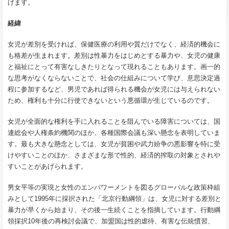
げます。
経緯
女児が差別を受ければ、保健医療の利用や質だけでなく、経済的機会に
も格差が生まれます。差別は性暴力をはじめとする暴力や、女児の健康
と福祉にとって有害なしきたりとなって現れることもあります。画一的
な思考がなくならないことで、社会の仕組みについて学び、意思決定過
程に参加するなど、男児であれば得られる機会が女児には与えられない
ため、権利も十分に行使できないという悪循環が生じているのです。
女児が全面的な権利を手に入れることを阻んでいる障害については、国
連総会や人権条約機関のほか、各種国際会議も深い懸念を表明していま
す。最も大きな懸念としては、女児が貧困や武力紛争の悪影響を特に受
けやすいことのほか、さまざまな形で性的、経済的搾取の対象とされや
すいことがあげられます。
男女平等の実現と女性のエンパワーメントを図るグローバルな政策枠組
みとして1995年に採択された「北京行動綱領」は、女児に対する差別と
暴力が早くから始まり、その後一生続くことを指摘しています。行動綱
領採択10年後の再検討会議で、加盟国は性的虐待、有害な伝統慣習、