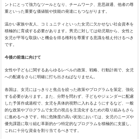
ントにとって強力なツールとなり、チームワーク、意思疎通、他者の尊
重といった重要な価値観や技能の発達にもつながります。
温かい家族や友人、コミュニティといった女児に欠かせない社会資本を
積極的に育成する必要があります。男児に対しては幼児期から、女性と
女児が平等な取扱いと機会を得る権利を尊重する意識を植え付けるべき
です。
今後の前進に向けて
女性や子どもに関するあらゆるレベルの政策、戦略、行動計画で、女児
への配慮をさらに明確に打ち出さねばなりません。
各国は、女児にはっきりと焦点を絞った政策やプログラムを策定、強化
する必要があります。また、分野を問わず、子どもやジェンダーに配慮
した予算作成過程で、女児を具体的視野に入れるようにするなど、一般
的な政策やプログラムで女児の視点を主流化するための取り組みもさら
に進めるべきです。特に危険度の高い状況においては、女児のニーズや
優先課題に取り組む革新的かつ特定的なプログラムを積極的に支援し、
これに十分な資金を割り当てるべきです。