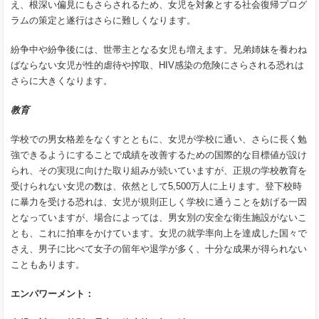
え、根深い偏見にもさらされるため、女児を対象とする社会復帰プログ
ラムの策定と遂行はさらに難しくなります。
紛争中や紛争後には、世帯主となる女児も増えます。兄弟姉妹を養わね
ばならない女児が性的虐待や搾取、HIV感染の危険にさらされる恐れは
さらに大きくなります。
教育
学校での男女格差をなくすとともに、女児が学校に通い、さらに長く勉
強できるようにすることで成績を改善するための国際的な目標値が設け
られ、その実現に向けた取り組みが続いていますが、正規の学校教育を
受けられない女児の数は、依然として5,500万人に上ります。登下校時
に暴力を受ける恐れは、女児が規則正しく学校に通うことを妨げる一因
となっていますが、場合によっては、男女別の安全な衛生施設がないこ
とも、これに拍車をかけています。女児の就学率向上を達成した国々で
さえ、男子に比べて女子の留年や退学が多く、十分な成果が得られない
こともあります。
エンパワーメント：