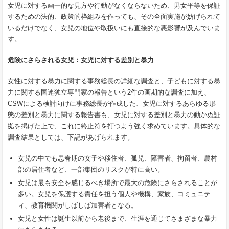
女児に対する画一的な見方や行動がなくならないため、男女平等を保証
するための法的、政策的枠組みを作っても、その全面実施が妨げられて
いるだけでなく、女児の地位や取扱いにも直接的な悪影響が及んでいま
す。
危険にさらされる女児：女児に対する差別と暴力
女性に対する暴力に関する事務総長の詳細な調査と、子どもに対する暴
力に関する国連独立専門家の報告という2件の画期的な調査に加え、
CSWによる検討向けに事務総長が作成した、女児に対するあらゆる形
態の差別と暴力に関する報告書も、女児に対する差別と暴力の動かぬ証
拠を掲げた上で、これに終止符を打つよう強く求めています。具体的な
調査結果としては、下記があげられます。
女児の中でも思春期の女子や移住者、孤児、障害者、拘留者、農村
部の居住者など、一部集団のリスクが特に高い。
女児は最も安全を感じるべき場所で最大の危険にさらされることが
多い。女児を保護する責任を担う個人や機構、家族、コミュニテ
ィ、教育機関がしばしば加害者となる。
女児と女性は誕生以前から老後まで、生涯を通じてさまざまな暴力