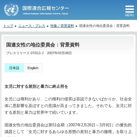
M
トップ
ニュース・プレス
特集／背景資料
国連女性の地位委員会：背景資料
ここから本文です。
国連女性の地位委員会：背景資料
プレスリリース 07/011-J 2007年03月08日
日本語
English
女児に対する差別と暴力に終止符を
女児には権利があり、この権利の侵害は容認できないばかりか、社会全
体に悪影響を及ぼすとの意識が高まってきました。それでも、女児に対
する差別と暴力は世界中で続いています。
国連女性の地位委員会は第51会期（2007年2月26日～3月9日）の優先的
議題として「女児に対するあらゆる形態の差別と暴力の撤廃」を取り上