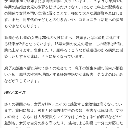
が18歳未満で結婚または同棲関係に入っています。このような早婚や幼
年期の結婚は女児の教育を妨げるだけでなく、はるかに年上の配偶者と
の関係で女児を弱い立場に置くことで、極めて大きな悪影響を及ぼしま
す。また、同年代の子どもとの付き合いや、コミュニティ活動への参加
もできなくなります。
15歳から19歳の女児は20代の女性に比べ、妊娠または出産期に死亡す
る確率が2倍となっています。15歳未満の女児の場合、この確率は5倍に
跳ね上がります。負傷したり、産科ろうこうなど後遺症のある病気に感
染したりする女児は、さらに多くなっています。
息子の誕生を望む傾向
：
多くの社会では、息子の誕生を望む傾向が根強
いため、胎児の性別を理由とする妊娠中絶や女児殺害、男女比のゆがみ
などが生じています。
HIV
／エイズ
多くの要因から、女児がHIV／エイズに感染する危険性は高くなってい
ます。貧困に加え、教育と経済的独立性の欠如、有害な伝統慣習、交渉
力の弱さ、さらには人身売買やレイプをはじめとする性的搾取などの性
差別も、女児が自分の身を守ったり、感染による影響に十分に対応した