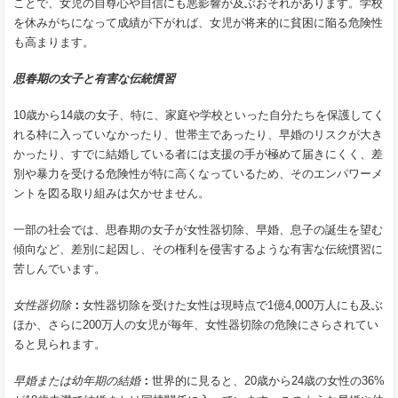
ことで、女児の自尊心や自信にも悪影響が及ぶおそれがあります。学校
を休みがちになって成績が下がれば、女児が将来的に貧困に陥る危険性
も高まります。
思春期の女子と有害な伝統慣習
10歳から14歳の女子、特に、家庭や学校といった自分たちを保護してく
れる枠に入っていなかったり、世帯主であったり、早婚のリスクが大き
かったり、すでに結婚している者には支援の手が極めて届きにくく、差
別や暴力を受ける危険性が特に高くなっているため、そのエンパワーメ
ントを図る取り組みは欠かせません。
一部の社会では、思春期の女子が女性器切除、早婚、息子の誕生を望む
傾向など、差別に起因し、その権利を侵害するような有害な伝統慣習に
苦しんでいます。
女性器切除
：
女性器切除を受けた女性は現時点で1億4,000万人にも及ぶ
ほか、さらに200万人の女児が毎年、女性器切除の危険にさらされてい
ると見られます。
早婚または幼年期の結婚
：
世界的に見ると、20歳から24歳の女性の36%