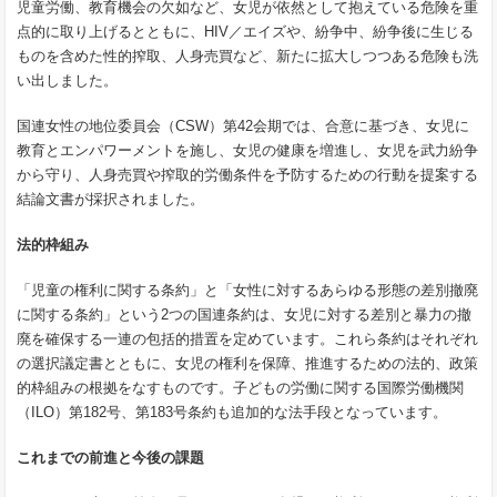
児童労働、教育機会の欠如など、女児が依然として抱えている危険を重
点的に取り上げるとともに、HIV／エイズや、紛争中、紛争後に生じる
ものを含めた性的搾取、人身売買など、新たに拡大しつつある危険も洗
い出しました。
国連女性の地位委員会（CSW）第42会期では、合意に基づき、女児に
教育とエンパワーメントを施し、女児の健康を増進し、女児を武力紛争
から守り、人身売買や搾取的労働条件を予防するための行動を提案する
結論文書が採択されました。
法的枠組み
「児童の権利に関する条約」と「女性に対するあらゆる形態の差別撤廃
に関する条約」という2つの国連条約は、女児に対する差別と暴力の撤
廃を確保する一連の包括的措置を定めています。これら条約はそれぞれ
の選択議定書とともに、女児の権利を保障、推進するための法的、政策
的枠組みの根拠をなすものです。子どもの労働に関する国際労働機関
（ILO）第182号、第183号条約も追加的な法手段となっています。
これまでの前進と今後の課題