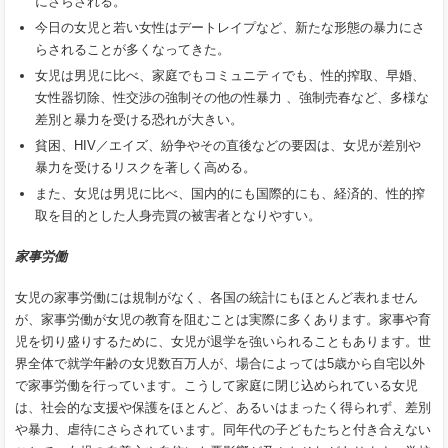
にさらされる。
今日の女児と若い女性はデートレイプなど、新たな形態の暴力にさ
らされることが多くなってきた。
女児は男児に比べ、家庭でもコミュニティでも、性的搾取、早婚、
女性器切除、性交渉の強制その他の性暴力 、強制売春など、多様な
差別と暴力を受ける恐れが大きい。
貧困、HIV／エイズ、紛争やその直後などの要因は、女児が差別や
暴力を受けるリスクを著しく高める。
また、女児は男児に比べ、国内的にも国際的にも、経済的、性的搾
取を目的とした人身売買の被害者となりやすい。
家事労働
女児の家事労働には規制がなく、各国の統計にもほとんど表れません
が、家事労働が女児の教育を阻むことは実際に多くあります。家事や育
児を切り盛りするために、女児が退学を強いられることもあります。世
界全体で就学年齢の女児数百万人が、場合によっては5歳から自宅以外
で家事労働を行っています。こうして家庭に閉じ込められている女児
は、社会的な支援や保護をほとんど、あるいはまったく得られず、差別
や暴力、虐待にさらされています。同年代の子どもたちと付き合えない