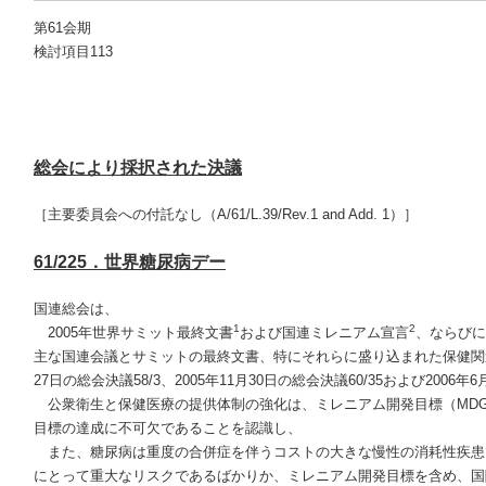
第61会期
検討項目113
総会により採択された決議
［主要委員会への付託なし（A/61/L.39/Rev.1 and Add. 1）］
61/225．世界糖尿病デー
国連総会は、
1
2
2005年世界サミット最終文書
および国連ミレニアム宣言
、ならびに
主な国連会議とサミットの最終文書、特にそれらに盛り込まれた保健関連
27日の総会決議58/3、2005年11月30日の総会決議60/35および2006年
公衆衛生と保健医療の提供体制の強化は、ミレニアム開発目標（MDG
目標の達成に不可欠であることを認識し、
また、糖尿病は重度の合併症を伴うコストの大きな慢性の消耗性疾患
にとって重大なリスクであるばかりか、ミレニアム開発目標を含め、国