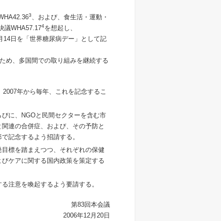
3
A42.36
、および、食生活・運動・
4
WHA57.17
を想起し、
月14日を「世界糖尿病デー」として記
ため、多国間での取り組みを継続する
2007年から毎年、これを記念するこ
びに、NGOと民間セクターを含む市
と関連の合併症、および、その予防と
形で記念するよう招請する。
発目標を踏まえつつ、それぞれの保健
よびケアに関する国内政策を策定する
する注意を喚起するよう要請する。
第83回本会議
2006年12月20日