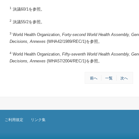
1
決議60/1を参照。
2
決議55/2を参照。
3
World Health Organization,
Forty-second World Health Assembly, Gen
Decisions, Annexes
(WHA42/1989/REC/1)を参照。
4
World Health Organization,
Fifty-seventh World Health Assembly, Gen
Decisions, Annexes
(WHA57/2004/REC/1)を参照。
前へ
一覧
次へ
ご利用規定
リンク集