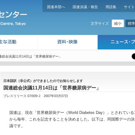
国連本部へ
国連決議・報告
用語集
サイト
縮小
標準
文字サイズ
連総会決議11月14日は「世界糖尿病デー」
日本語訳（非公式）ができましたのでお知らせします
国連総会決議11月14日は「世界糖尿病デー」
プレスリリース 07/009-J 2007年03月07日
国連は、現在「世界糖尿病デー（World Diabetes Day）」とされてい
から毎年、これを記念することを決めました。以下は、同国際デーの決
議です。