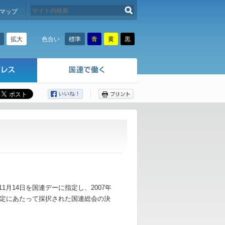
検索する
マップ
拡大
標準
青
黄
黒
色合い
ここから本文です。
る11月14日を国連デーに指定し、2007年
定にあたって採択された国連総会の決