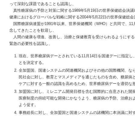
って深刻な課題であることも認識し、
真性糖尿病の予防と対策に関する1989年5月19日の世界保健総会決議WH
健康におけるグローバルな戦略に関する2004年5月22日の世界保健総会決議
国際糖尿病連盟が1991年以来、世界保健機関（WHO）と共同で、11
念してきたことを歓迎し、
人間の健康を増進、改善し、治療と保健教育を受けられるようにする
緊急の必要性を認識し、
現在、世界糖尿病デーとされている11月14日を国連デーに指定し、
とを決定する。
全加盟国、国連システムの関連機関およびその他の国際機関、なら
民社会に対し、教育とマスメディアを通じたものを含め、糖尿病
ケアに対する一般の認識を高めるため、世界糖尿病デーを適切な
加盟国に対し、ミレニアム開発目標を含む国際的に合意された開
医療制度の持続可能な開発にかなうよう、糖尿病の予防、治療お
よう促す。
事務総長に対し、全加盟国と国連システムの諸機関に本決議に対