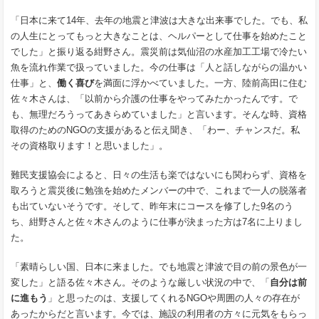
「日本に来て14年、去年の地震と津波は大きな出来事でした。でも、私
の人生にとってもっと大きなことは、ヘルパーとして仕事を始めたこと
でした」と振り返る紺野さん。震災前は気仙沼の水産加工工場で冷たい
魚を流れ作業で扱っていました。今の仕事は「人と話しながらの温かい
仕事」と、
働く喜び
を満面に浮かべていました。一方、陸前高田に住む
佐々木さんは、「以前から介護の仕事をやってみたかったんです。で
も、無理だろうってあきらめていました」と言います。そんな時、資格
取得のためのNGOの支援があると伝え聞き、「わー、チャンスだ。私
その資格取ります！と思いました」。
難民支援協会によると、日々の生活も楽ではないにも関わらず、資格を
取ろうと震災後に勉強を始めたメンバーの中で、これまで一人の脱落者
も出ていないそうです。そして、昨年末にコースを修了した9名のう
ち、紺野さんと佐々木さんのように仕事が決まった方は7名に上りまし
た。
「素晴らしい国、日本に来ました。でも地震と津波で目の前の景色が一
変した」と語る佐々木さん。そのような厳しい状況の中で、「
自分は前
に進もう
」と思ったのは、支援してくれるNGOや周囲の人々の存在が
あったからだと言います。今では、施設の利用者の方々に元気をもらっ