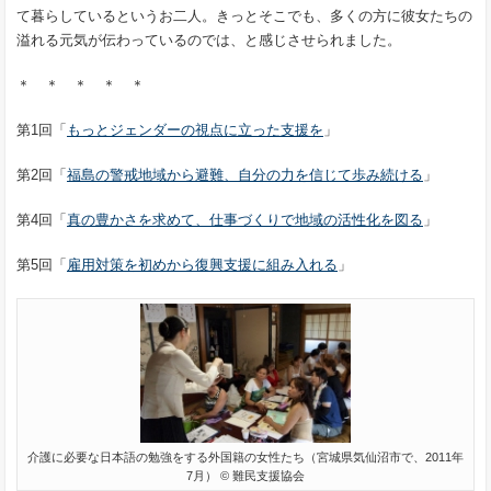
て暮らしているというお二人。きっとそこでも、多くの方に彼女たちの
溢れる元気が伝わっているのでは、と感じさせられました。
＊ ＊ ＊ ＊ ＊
第1回「
もっとジェンダーの視点に立った支援を
」
第2回「
福島の警戒地域から避難、自分の力を信じて歩み続ける
」
第4回「
真の豊かさを求めて、仕事づくりで地域の活性化を図る
」
第5回「
雇用対策を初めから復興支援に組み入れる
」
介護に必要な日本語の勉強をする外国籍の女性たち（宮城県気仙沼市で、2011年
7月） © 難民支援協会