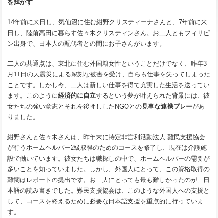
を輝かす
14年前に来日し、気仙沼に住む紺野クリスティーナさんと、7年前に来
日し、陸前高田に暮らす佐々木クリスティンさん。お二人ともフィリピ
ン出身で、日本人の配偶者との間にお子さんがいます。
二人の共通点は、東北に住む外国籍女性ということだけでなく、昨年3
月11日の大震災による深刻な被害を受け、自らも仕事を失ってしまった
ことです。しかし今、二人は新しい仕事を得て充実した生活を送ってい
ます。このように
経済的に自立
するという夢が叶えられた背景には、彼
女たちの強い意志とそれを後押ししたNGOとの
見事な連携プレー
があ
りました。
紺野さんと佐々木さんは、昨年末に特定非営利活動法人 難民支援協会
が行うホームヘルパー2級取得のためのコースを修了し、現在は介護施
設で働いています。彼女たちは職探しの中で、ホームヘルパーの需要が
多いことを知っていました。しかし、外国人にとって、この資格取得の
難関はレポートの提出です。お二人にとっても最も難しかったのが、日
本語の読み書きでした。難民支援協会は、このような外国人への支援と
して、コースを終えるために必要な日本語支援を重点的に行っていま
す。