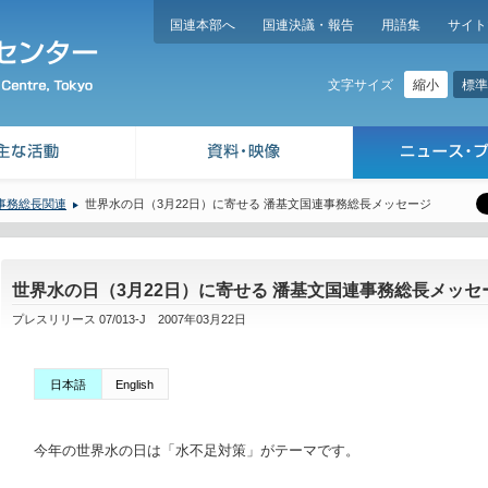
国連本部へ
国連決議・報告
用語集
サイト
縮小
標準
文字サイズ
事務総長関連
世界水の日（3月22日）に寄せる 潘基文国連事務総長メッセージ
世界水の日（3月22日）に寄せる 潘基文国連事務総長メッセ
プレスリリース 07/013-J 2007年03月22日
日本語
English
今年の世界水の日は「水不足対策」がテーマです。