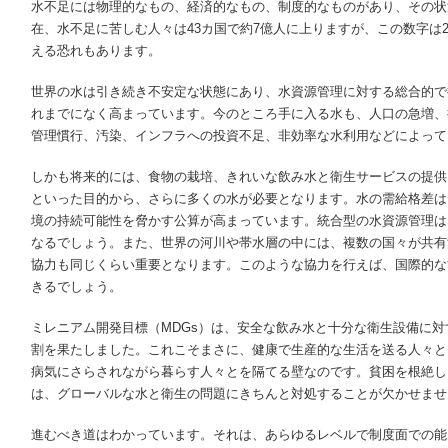
水不足には物理的なもの、経済的なもの、制度的なものがあり、その状
在、水不足に苦しむ人々は43カ国で約7億人に上りますが、この数字は2
える恐れもあります。
世界の水は引き続き不安定な状態にあり、水資源管理に対する総合的で
れまでになく高まっています。今のところ手に入る水も、人口の急増、
管理慣行、汚染、インフラへの投資不足、非効率な水利用などによって
しかも将来的には、食物の栽培、きれいな飲み水と衛生サービスの提供
といった目的から、さらに多くの水が必要となります。水の需給格差は
境の持続可能性を脅かす公算が高まっています。統合型の水資源管理は
なるでしょう。また、世界の河川や帯水層の中には、複数の国々が共有
協力も同じくらい重要となります。このような協力を行えば、国際的な
きるでしょう。
ミレニアム開発目標（MDGs）は、安全な飲み水と十分な衛生設備に
割を果たしました。これこそまさに、健康で生産的な生活を送る人々と
病気にさらされながら暮らす人々とを隔てる壁なのです。貧困を根絶し
は、グローバルな水と衛生の問題にきちんと対処することが欠かせませ
進むべき道はわかっています。それは、あらゆるレベルで制度面での能