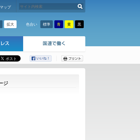
検索する
マップ
拡大
標準
青
黄
黒
色合い
ここから本文です。
ージ