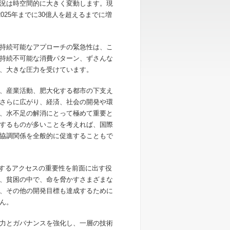
況は時空間的に大きく変動します。現
025年までに30億人を超えるまでに増
持続可能なアプローチの緊急性は、こ
持続不可能な消費パターン、ずさんな
、大きな圧力を受けています。
、産業活動、肥大化する都市の下支え
さらに広がり、経済、社会の開発や環
、水不足の解消にとって極めて重要と
するものが多いことを考えれば、国際
協調関係を全般的に促進することもで
対するアクセスの重要性を前面に出す役
、貧困の中で、命を脅かすさまざまな
、その他の開発目標も達成するために
ん。
力とガバナンスを強化し、一層の技術