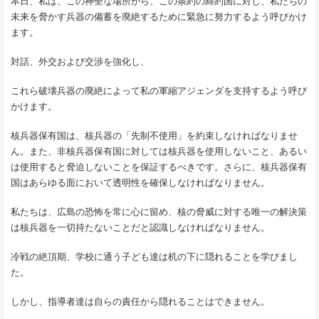
本日、私は、この神聖な場所から、この条約の締約国に対し、私たちの
未来を脅かす兵器の備蓄を廃絶するために緊急に努力するよう呼びかけ
ます。
対話、外交および交渉を強化し、
これら破壊兵器の廃絶によって私の軍縮アジェンダを支持するよう呼び
かけます。
核兵器保有国は、核兵器の「先制不使用」を約束しなければなりませ
ん。また、非核兵器保有国に対しては核兵器を使用しないこと、あるい
は使用すると脅迫しないことを保証するべきです。さらに、核兵器保有
国はあらゆる面において透明性を確保しなければなりません。
私たちは、広島の恐怖を常に心に留め、核の脅威に対する唯一の解決策
は核兵器を一切持たないことだと認識しなければなりません。
冷戦の絶頂期、学校に通う子ども達は机の下に隠れることを学びまし
た。
しかし、指導者達は自らの責任から隠れることはできません。