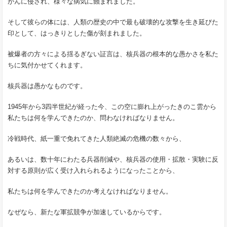
がんに侵され、様々な病気に蝕まれました。
そして彼らの体には、人類の歴史の中で最も破壊的な攻撃を生き延びた
印として、はっきりとした傷が刻まれました。
被爆者の方々による揺るぎない証言は、核兵器の根本的な愚かさを私た
ちに気付かせてくれます。
核兵器は愚かなものです。
1945年から3四半世紀が経った今、この空に膨れ上がったきのこ雲から
私たちは何を学んできたのか、問わなければなりません。
冷戦時代、紙一重で免れてきた人類絶滅の危機の数々から、
あるいは、数十年にわたる兵器削減や、核兵器の使用・拡散・実験に反
対する原則が広く受け入れられるようになったことから、
私たちは何を学んできたのか考えなければなりません。
なぜなら、新たな軍拡競争が加速しているからです。