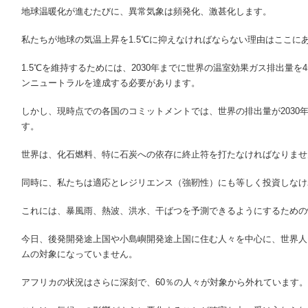
地球温暖化が進むたびに、異常気象は頻発化、激甚化します。
私たちが地球の気温上昇を1.5℃に抑えなければならない理由はここに
1.5℃を維持するためには、2030年までに世界の温室効果ガス排出量を
ンニュートラルを達成する必要があります。
しかし、現時点での各国のコミットメントでは、世界の排出量が2030
す。
世界は、化石燃料、特に石炭への依存に終止符を打たなければなりませ
同時に、私たちは適応とレジリエンス（強靭性）にも等しく投資しなけ
これには、暴風雨、熱波、洪水、干ばつを予測できるようにするための
今日、後発開発途上国や小島嶼開発途上国に住む人々を中心に、世界人
ムの対象になっていません。
アフリカの状況はさらに深刻で、60％の人々が対象から外れています。