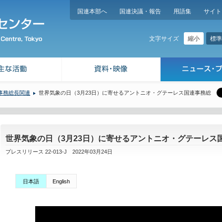
国連本部へ
国連決議・報告
用語集
サイト
縮小
標準
文字サイズ
事務総長関連
世界気象の日（3月23日）に寄せるアントニオ・グテーレス国連事務総
世界気象の日（3月23日）に寄せるアントニオ・グテーレス
プレスリリース 22-013-J 2022年03月24日
日本語
English