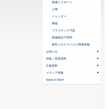
国連とスポーツ
人権
ジェンダー
軍縮
プラスチック汚染
国連創設75周年
新型コロナウイルス関連情報
お知らせ
特集／背景資料
広報資料
メディア情報
News in Brief