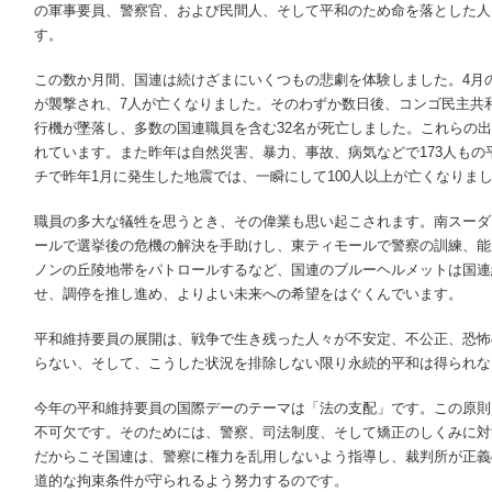
の軍事要員、警察官、および民間人、そして平和のため命を落とした人
す。
この数か月間、国連は続けざまにいくつもの悲劇を体験しました。4月
が襲撃され、7人が亡くなりました。そのわずか数日後、コンゴ民主共
行機が墜落し、多数の国連職員を含む32名が死亡しました。これらの
れています。また昨年は自然災害、暴力、事故、病気などで173人も
チで昨年1月に発生した地震では、一瞬にして100人以上が亡くなりま
職員の多大な犠牲を思うとき、その偉業も思い起こされます。南スーダ
ールで選挙後の危機の解決を手助けし、東ティモールで警察の訓練、能
ノンの丘陵地帯をパトロールするなど、国連のブルーヘルメットは国連
せ、調停を推し進め、よりよい未来への希望をはぐくんでいます。
平和維持要員の展開は、戦争で生き残った人々が不安定、不公正、恐怖
らない、そして、こうした状況を排除しない限り永続的平和は得られな
今年の平和維持要員の国際デーのテーマは「法の支配」です。この原則
不可欠です。そのためには、警察、司法制度、そして矯正のしくみに対
だからこそ国連は、警察に権力を乱用しないよう指導し、裁判所が正義
道的な拘束条件が守られるよう努力するのです。