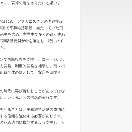
々に、哀悼の意を送りたいと思いま
のはじめ、アフガニスタンの国連施設
和国で平和維持活動に当たっていた飛
出来事を含め、世界中で多くの命が失わ
の平和活動要員が命を落とし、特にハイ
した。
ンで国民投票を支援し、コートジボワ
力開発、制度的開発を補助し、南レバ
組織全体の顔として、安定を回復さ
の時代に再び苦しむことがあってはな
いという私たちの信念の表れです。
を守ることは、平和維持活動の成功に
する信頼を強化する必要があります。
のため適切に機能するよう支援し、人