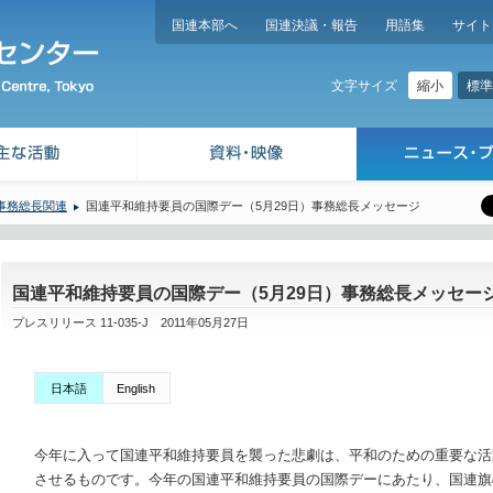
国連本部へ
国連決議・報告
用語集
サイト
縮小
標準
文字サイズ
事務総長関連
国連平和維持要員の国際デー（5月29日）事務総長メッセージ
国連平和維持要員の国際デー（5月29日）事務総長メッセー
プレスリリース 11-035-J 2011年05月27日
日本語
English
今年に入って国連平和維持要員を襲った悲劇は、平和のための重要な活
させるものです。今年の国連平和維持要員の国際デーにあたり、国連旗