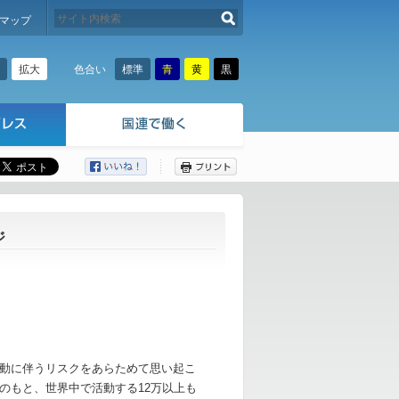
検索する
マップ
拡大
標準
青
黄
黒
色合い
ここから本文です。
ジ
動に伴うリスクをあらためて思い起こ
のもと、世界中で活動する12万以上も