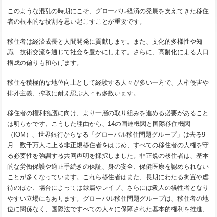
このような混乱の時期にこそ、グローバル経済の発展を支えてきた移住
者の根本的な役割を思い起こすことが重要です。
移住者は経済成長と人間開発に貢献します。また、文化的多様性や知
識、技術交流を通じて社会を豊かにします。さらに、高齢化による人口
構成の偏りも和らげます。
移住を積極的な地位向上として経験する人々が多い一方で、人権侵害や
排外主義、搾取に耐え忍ぶ人々も多数います。
移住者の権利擁護に向け、より一層の取り組みを進める必要があること
は明らかです。こうした理由から、14の国連機関と国際移住機関
（IOM）、世界銀行からなる「グローバル移住問題グループ」は去る9
月、数千万人に上る非正規移住者をはじめ、すべての移住者の人権を守
る必要性を強調する共同声明を採択しました。非正規の移住者は、基本
的な労働保護や適正手続きの保証、身の安全、保健医療を認められない
ことが多くなっています。これら移住者はまた、長期にわたる拘置や虐
待のほか、場合によっては隷属やレイプ、さらには殺人の犠牲者となり
やすい立場にもあります。グローバル移住問題グループは、移住者の地
位に関係なく、国際法ですべての人々に保障された基本的権利を推進、