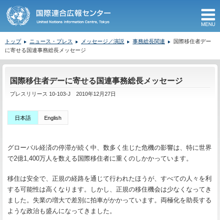
M
トップ
ニュース・プレス
メッセージ／演説
事務総長関連
国際移住者デー
に寄せる国連事務総長メッセージ
ここから本文です。
国際移住者デーに寄せる国連事務総長メッセージ
プレスリリース 10-103-J 2010年12月27日
日本語
English
グローバル経済の停滞が続く中、数多く生じた危機の影響は、特に世界
で2億1,400万人を数える国際移住者に重くのしかかっています。
移住は安全で、正規の経路を通じて行われたほうが、すべての人々を利
する可能性は高くなります。しかし、正規の移住機会は少なくなってき
ました。失業の増大で差別に拍車がかかっています。両極化を助長する
ような政治も盛んになってきました。