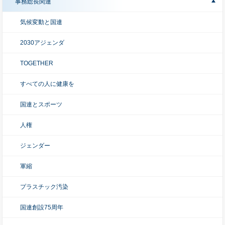
事務総長関連
気候変動と国連
2030アジェンダ
TOGETHER
すべての人に健康を
国連とスポーツ
人権
ジェンダー
軍縮
プラスチック汚染
国連創設75周年