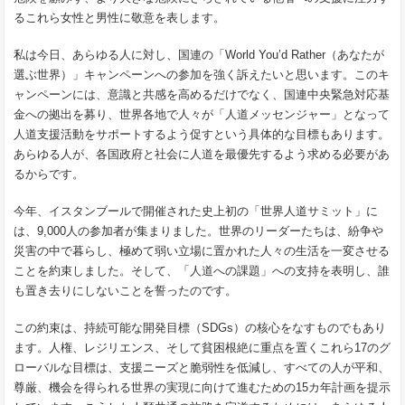
るこれら女性と男性に敬意を表します。
私は今日、あらゆる人に対し、国連の「World You’d Rather（あなたが
選ぶ世界）」キャンペーンへの参加を強く訴えたいと思います。このキ
ャンペーンには、意識と共感を高めるだけでなく、国連中央緊急対応基
金への拠出を募り、世界各地で人々が「人道メッセンジャー」となって
人道支援活動をサポートするよう促すという具体的な目標もあります。
あらゆる人が、各国政府と社会に人道を最優先するよう求める必要があ
るからです。
今年、イスタンブールで開催された史上初の「世界人道サミット」に
は、9,000人の参加者が集まりました。世界のリーダーたちは、紛争や
災害の中で暮らし、極めて弱い立場に置かれた人々の生活を一変させる
ことを約束しました。そして、「人道への課題」への支持を表明し、誰
も置き去りにしないことを誓ったのです。
この約束は、持続可能な開発目標（SDGs）の核心をなすものでもあり
ます。人権、レジリエンス、そして貧困根絶に重点を置くこれら17のグ
ローバルな目標は、支援ニーズと脆弱性を低減し、すべての人が平和、
尊厳、機会を得られる世界の実現に向けて進むための15カ年計画を提示