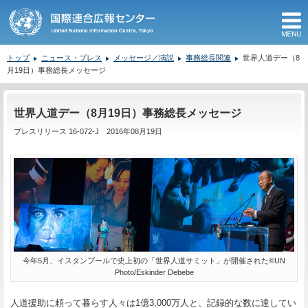
M
トップ
ニュース・プレス
メッセージ／演説
事務総長関連
世界人道デー（8
月19日）事務総長メッセージ
ここから本文です。
世界人道デー（8月19日）事務総長メッセージ
プレスリリース 16-072-J 2016年08月19日
今年5月、イスタンブールで史上初の「世界人道サミット」が開催された©UN
Photo/Eskinder Debebe
人道援助に頼って暮らす人々は1億3,000万人と、記録的な数に達してい