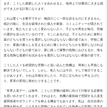
ます。こうした困窮した人々を合わせると、地球上で10番目に大きな国
ができ上がる計算になります。
これは驚くべき数字ですが、物語のごく一部を語るものにすぎません。
統計の陰に、生活を破壊された個人や家族、コミュニティーが隠されて
います。私たちとまったく変わらない人々、子どもや男女が毎日、究極
の選択を迫られているのです。そこにあるのは、子どものために食料と
薬のどちらを買うかを選択しなければならない親の姿であり、学校に通
うか、家族の暮らしを支えるために働くかのどちらかを選択しなければ
ならない子どもの姿であり、家に残って爆撃の危険におびえるか、海を
渡る危険な逃避行を試みるかを選択しなければならない家族の姿です。
こうした人々を絶望的な苦難へと追い込んだ危機は、簡単にも早急にも
解決できないでしょう。しかし、私たちには今日、そして毎日できるこ
とがあります。それは共感を示したり、不正に立ち向かう声を上げた
り、変革の実現に努めたりすることです。
「世界人道デー」は毎年、こうした苦難の緩和に向けて行動する必要性
を思い出させてくれます。それはまた、危機の最前線で苦闘する人道支
援関係者やボランティアを称える機会でもあります。私は、自分自身の
危険を顧みず、より大きな危険にさらされている他者への支援に注力す