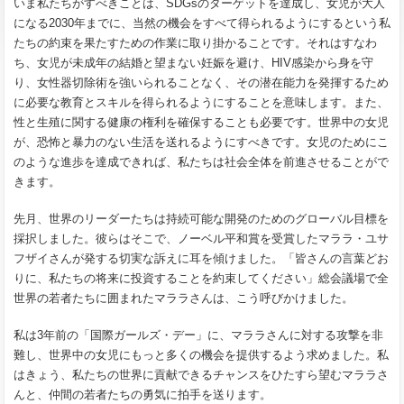
いま私たちがすべきことは、SDGsのターゲットを達成し、女児が大人
になる2030年までに、当然の機会をすべて得られるようにするという私
たちの約束を果たすための作業に取り掛かることです。それはすなわ
ち、女児が未成年の結婚と望まない妊娠を避け、HIV感染から身を守
り、女性器切除術を強いられることなく、その潜在能力を発揮するため
に必要な教育とスキルを得られるようにすることを意味します。また、
性と生殖に関する健康の権利を確保することも必要です。世界中の女児
が、恐怖と暴力のない生活を送れるようにすべきです。女児のためにこ
のような進歩を達成できれば、私たちは社会全体を前進させることがで
きます。
先月、世界のリーダーたちは持続可能な開発のためのグローバル目標を
採択しました。彼らはそこで、ノーベル平和賞を受賞したマララ・ユサ
フザイさんが発する切実な訴えに耳を傾けました。「皆さんの言葉どお
りに、私たちの将来に投資することを約束してください」総会議場で全
世界の若者たちに囲まれたマララさんは、こう呼びかけました。
私は3年前の「国際ガールズ・デー」に、マララさんに対する攻撃を非
難し、世界中の女児にもっと多くの機会を提供するよう求めました。私
はきょう、私たちの世界に貢献できるチャンスをひたすら望むマララさ
んと、仲間の若者たちの勇気に拍手を送ります。