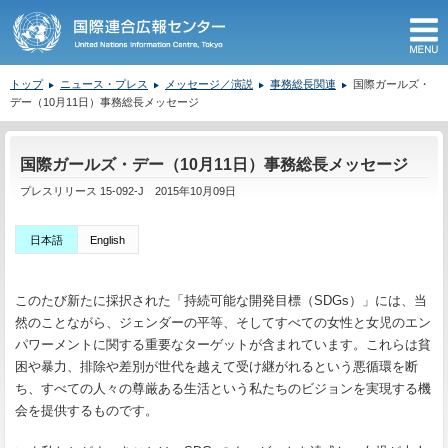
M
トップ
ニュース・プレス
メッセージ／演説
事務総長関連
国際ガールズ・
デー（10月11日）事務総長メッセージ
ここから本文です。
国際ガールズ・デー（10月11日）事務総長メッセージ
プレスリリース 15-092-J 2015年10月09日
日本語
English
このたび新たに採択された「持続可能な開発目標（SDGs）」には、当
然のことながら、ジェンダーの平等、そしてすべての女性と女児のエン
パワーメントに関する重要なターゲットが含まれています。これらは貧
困や暴力、排除や差別が世代を越えて受け継がれるという悪循環を断
ち、すべての人々の尊厳ある生活という私たちのビジョンを実現する機
会を提供するものです。